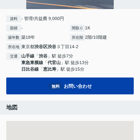
- 管理/共益費 9,000円
賃料
-
1K
面積
間取り
築18年
2階/10階建
築年数
所在階
東京都
渋谷区
渋谷
３丁目14-2
所在地
山手線
「
渋谷
」駅 徒歩7分
交通
東急東横線
「
代官山
」駅 徒歩13分
日比谷線
「
恵比寿
」駅 徒歩15分
お問い合わせ
無料
地図