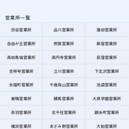
営業所一覧
渋谷営業所
品川営業所
蒲田営業所
自由が丘営業所
用賀営業所
新宿営業所
高田馬場営業所
高円寺営業所
荻窪営業所
吉祥寺営業所
立川営業所
下北沢営業所
永福町営業所
千歳烏山営業所
池袋営業所
巣鴨営業所
練馬営業所
大泉学園営業所
赤羽営業所
北千住営業所
錦糸町営業所
横浜営業所
あざみ野営業所
大船営業所