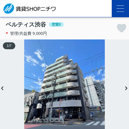
ベルティス渋谷
空室0
-
管理/共益費 9,000円
1
/
7