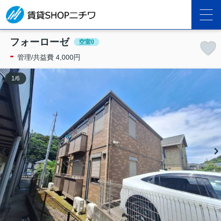
フォーローゼ
空室0
-
管理/共益費 4,000円
1
/
6