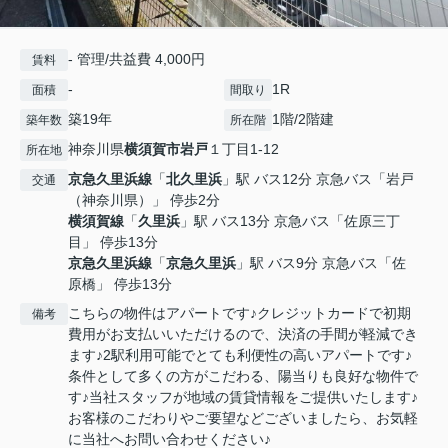
- 管理/共益費 4,000円
賃料
-
1R
面積
間取り
築19年
1階/2階建
築年数
所在階
神奈川県
横須賀市
岩戸
１丁目1-12
所在地
京急久里浜線
「
北久里浜
」駅 バス12分 京急バス「岩戸
交通
（神奈川県）」 停歩2分
横須賀線
「
久里浜
」駅 バス13分 京急バス「佐原三丁
目」 停歩13分
京急久里浜線
「
京急久里浜
」駅 バス9分 京急バス「佐
原橋」 停歩13分
こちらの物件はアパートです♪クレジットカードで初期
備考
費用がお支払いいただけるので、決済の手間が軽減でき
ます♪2駅利用可能でとても利便性の高いアパートです♪
条件として多くの方がこだわる、陽当りも良好な物件で
す♪当社スタッフが地域の賃貸情報をご提供いたします♪
お客様のこだわりやご要望などございましたら、お気軽
に当社へお問い合わせください♪