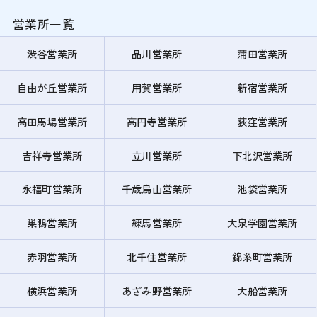
営業所一覧
渋谷営業所
品川営業所
蒲田営業所
自由が丘営業所
用賀営業所
新宿営業所
高田馬場営業所
高円寺営業所
荻窪営業所
吉祥寺営業所
立川営業所
下北沢営業所
永福町営業所
千歳烏山営業所
池袋営業所
巣鴨営業所
練馬営業所
大泉学園営業所
赤羽営業所
北千住営業所
錦糸町営業所
横浜営業所
あざみ野営業所
大船営業所