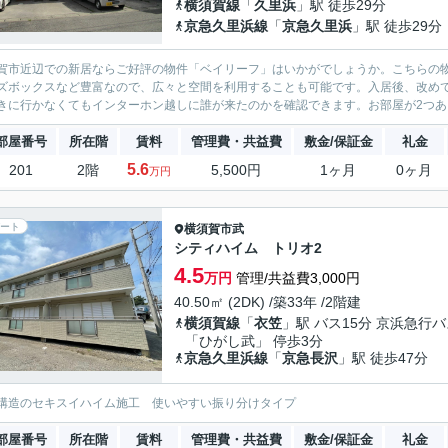
横須賀線
「
久里浜
」駅 徒歩29分
京急久里浜線
「
京急久里浜
」駅 徒歩29分
賀市近辺での新居ならご好評の物件「ベイリーフ」はいかがでしょうか。こちらの物
ズボックスなど豊富なので、広々と空間を利用することも可能です。入居後、改め
きに行かなくてもインターホン越しに誰が来たのかを確認できます。お部屋が2つある
部屋番号
所在階
賃料
管理費・共益費
敷金/保証金
礼金
5.6
201
2階
5,500円
1ヶ月
0ヶ月
万円
ート
横須賀市
武
シティハイム トリオ2
4.5
万円
管理/共益費3,000円
40.50㎡ (2DK) /築33年 /2階建
横須賀線
「
衣笠
」駅 バス15分 京浜急行
「ひがし武」 停歩3分
京急久里浜線
「
京急長沢
」駅 徒歩47分
構造のセキスイハイム施工 使いやすい振り分けタイプ
部屋番号
所在階
賃料
管理費・共益費
敷金/保証金
礼金