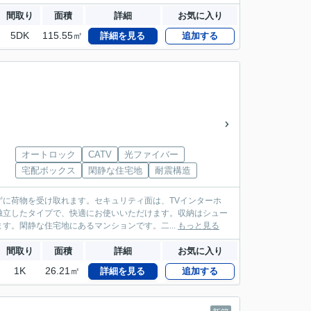
間取り
面積
詳細
お気に入り
5DK
115.55㎡
詳細を見る
追加する
オートロック
CATV
光ファイバー
宅配ボックス
閑静な住宅地
耐震構造
に荷物を受け取れます。セキュリティ面は、TVインターホ
独立したタイプで、快適にお使いいただけます。収納はシュー
す。閑静な住宅地にあるマンションです。二...
もっと見る
間取り
面積
詳細
お気に入り
1K
26.21㎡
詳細を見る
追加する