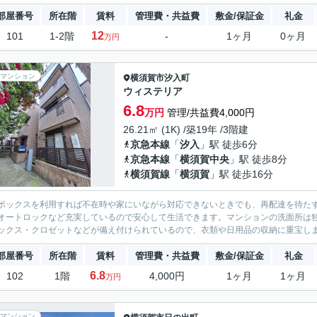
部屋番号
所在階
賃料
管理費・共益費
敷金/保証金
礼金
12
101
1-2階
-
1ヶ月
0ヶ月
万円
マンション
横須賀市
汐入町
ウィステリア
6.8
万円
管理/共益費4,000円
26.21㎡ (1K) /築19年 /3階建
京急本線
「
汐入
」駅 徒歩6分
京急本線
「
横須賀中央
」駅 徒歩8分
横須賀線
「
横須賀
」駅 徒歩16分
ボックスを利用すれば不在時や家にいながら対応できないときでも、再配達を待たず
オートロックなど充実しているので安心して生活できます。マンションの洗面所は
ックス・クロゼットなどが備え付けられているので、衣類や日用品の収納に重宝しま
部屋番号
所在階
賃料
管理費・共益費
敷金/保証金
礼金
6.8
102
1階
4,000円
1ヶ月
1ヶ月
万円
マンション