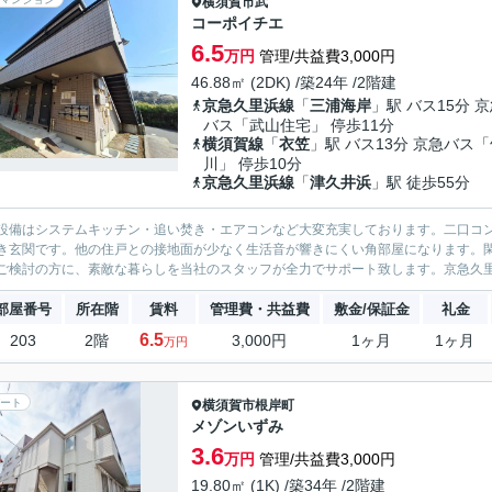
横須賀市
武
コーポイチエ
6.5
万円
管理/共益費3,000円
46.88㎡ (2DK) /築24年 /2階建
京急久里浜線
「
三浦海岸
」駅 バス15分 
バス「武山住宅」 停歩11分
横須賀線
「
衣笠
」駅 バス13分 京急バス
川」 停歩10分
京急久里浜線
「
津久井浜
」駅 徒歩55分
設備はシステムキッチン・追い焚き・エアコンなど大変充実しております。二口コ
き玄関です。他の住戸との接地面が少なく生活音が響きにくい角部屋になります。
ご検討の方に、素敵な暮らしを当社のスタッフが全力でサポート致します。京急久
部屋番号
所在階
賃料
管理費・共益費
敷金/保証金
礼金
6.5
203
2階
3,000円
1ヶ月
1ヶ月
万円
ート
横須賀市
根岸町
メゾンいずみ
3.6
万円
管理/共益費3,000円
19.80㎡ (1K) /築34年 /2階建