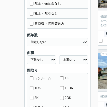
敷金・保証金なし
礼金・敷引なし
横須
ュー
共益費・管理費込み
を覗
築年数
面積
アパ
～
間取り
ワンルーム
1K
1DK
1LDK
耐震
2K
2DK