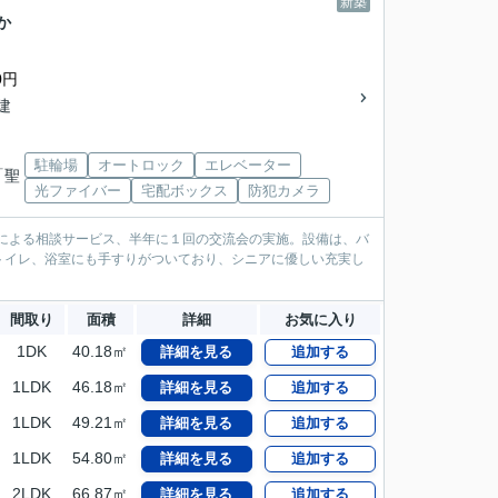
新築
か
0円
階建
駐輪場
オートロック
エレベーター
「聖
光ファイバー
宅配ボックス
防犯カメラ
どによる相談サービス、半年に１回の交流会の実施。設備は、バ
トイレ、浴室にも手すりがついており、シニアに優しい充実し
間取り
面積
詳細
お気に入り
1DK
40.18㎡
詳細を見る
追加する
1LDK
46.18㎡
詳細を見る
追加する
1LDK
49.21㎡
詳細を見る
追加する
1LDK
54.80㎡
詳細を見る
追加する
2LDK
66.87㎡
詳細を見る
追加する