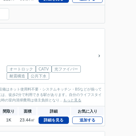
）
オートロック
CATV
光ファイバー
耐震構造
公共下水
設備はネット使用料不要・システムキッチン・BSなどが揃って
には、徒歩2分で利用できる駅があります。自分のライフスタイ
の室内清掃費用は借主負担となり...
もっと見る
間取り
面積
詳細
お気に入り
1K
23.44㎡
詳細を見る
追加する