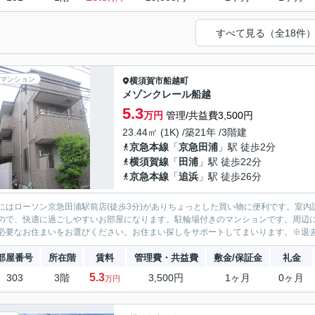
すべて見る（全18件
マンション
横須賀市
船越町
メゾンクレール船越
5.3
万円
管理/共益費3,500円
23.44㎡ (1K) /築21年 /3階建
京急本線
「
京急田浦
」駅 徒歩2分
横須賀線
「
田浦
」駅 徒歩22分
京急本線
「
追浜
」駅 徒歩26分
にはローソン京急田浦駅前店(徒歩3分)がありちょっとした買い物に便利です。室内
ので、快適に過ごしやすいお部屋になります。駐輪場付きのマンションです。周辺
必要なお住まいをお選びください。お住まい探しをサポートしてまいります。※退去時
部屋番号
所在階
賃料
管理費・共益費
敷金/保証金
礼金
5.3
303
3階
3,500円
1ヶ月
0ヶ月
万円