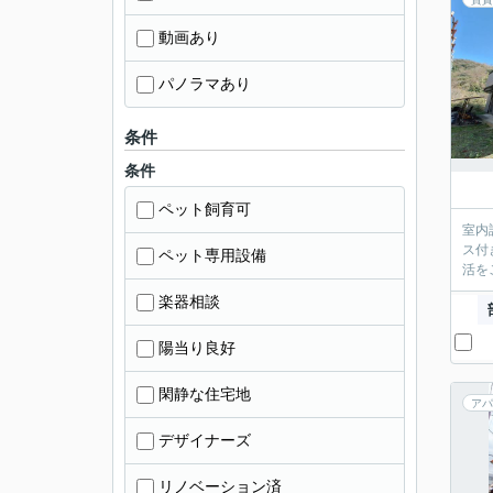
動画あり
パノラマあり
条件
条件
ペット飼育可
室内
ス付
ペット専用設備
活を
楽器相談
陽当り良好
閑静な住宅地
アパ
デザイナーズ
リノベーション済