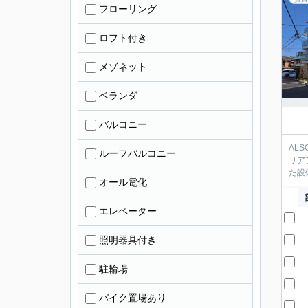
フローリング
ロフト付き
メゾネット
ベランダ
バルコニー
AL
ルーフバルコニー
リア
た設
オール電化
エレベーター
照明器具付き
駐輪場
バイク置場あり