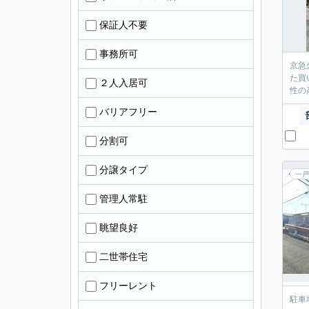
保証人不要
事務所可
京急
た買
２人入居可
性の
バリアフリー
分割可
分譲タイプ
一戸
管理人常駐
眺望良好
二世帯住宅
フリーレント
駐車