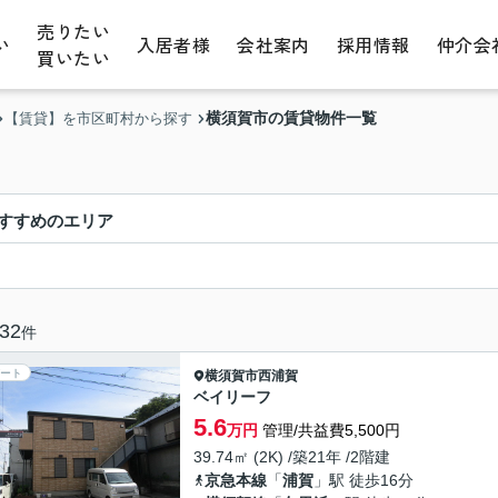
売りたい
い
入居者様
会社案内
採用情報
仲介会
買いたい
横須賀市の賃貸物件一覧
【賃貸】を市区町村から探す
すすめのエリア
32
件
ート
横須賀市
西浦賀
ベイリーフ
5.6
万円
管理/共益費5,500円
39.74㎡ (2K) /築21年 /2階建
京急本線
「
浦賀
」駅 徒歩16分