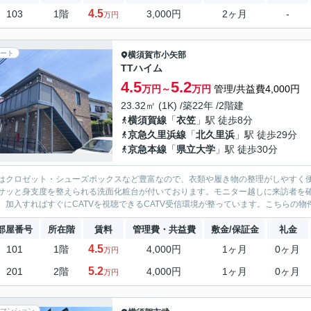
4.5
103
1階
3,000円
2ヶ月
-
万円
ート
横須賀市
小矢部
TTハイム
4.5
5.2
万円～
万円
管理/共益費4,000円
23.32㎡ (1K) /築22年 /2階建
横須賀線
「
衣笠
」駅 徒歩8分
京急久里浜線
「
北久里浜
」駅 徒歩29分
京急本線
「
県立大学
」駅 徒歩30分
はクロゼット・シューズボックスなど豊富なので、衣類や履き物の整理がしやすく
サッと身支度を整えられる洗面化粧台が付いております。モニター越しに来訪者を
。加入すればすぐにCATVを視聴できるCATV受信環境が整っています。こちらの物
部屋番号
所在階
賃料
管理費・共益費
敷金/保証金
礼金
4.5
101
1階
4,000円
1ヶ月
0ヶ月
万円
5.2
201
2階
4,000円
1ヶ月
0ヶ月
万円
マンション