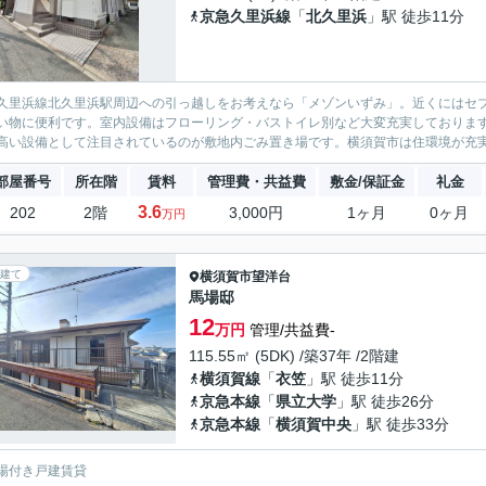
京急久里浜線
「
北久里浜
」駅 徒歩11分
久里浜線北久里浜駅周辺への引っ越しをお考えなら「メゾンいずみ」。近くにはセブ
い物に便利です。室内設備はフローリング・バストイレ別など大変充実しておりま
高い設備として注目されているのが敷地内ごみ置き場です。横須賀市は住環境が充実し
部屋番号
所在階
賃料
管理費・共益費
敷金/保証金
礼金
3.6
202
2階
3,000円
1ヶ月
0ヶ月
万円
建て
横須賀市
望洋台
馬場邸
12
万円
管理/共益費-
115.55㎡ (5DK) /築37年 /2階建
横須賀線
「
衣笠
」駅 徒歩11分
京急本線
「
県立大学
」駅 徒歩26分
京急本線
「
横須賀中央
」駅 徒歩33分
場付き戸建賃貸