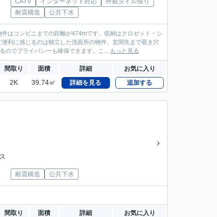
CATV
インターネット対応
外観タイル張り
耐震構造
公共下水
件はコンビニまでの距離が474mです。収納はクロゼット・シ
て便利に感じるのは独立した洗面所の物件。玄関先まで覗き穴
のでプライバシーも確保できます。こ...
もっと見る
間取り
面積
詳細
お気に入り
2K
39.74㎡
詳細を見る
追加する
バス
耐震構造
公共下水
間取り
面積
詳細
お気に入り