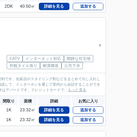
2DK
40.50㎡
詳細を見る
追加する
CATV
インターネット対応
閑静な住宅地
外観タイル張り
耐震構造
公共下水
便利です。化粧品やスタイリング剤などをまとめて出し入れし
確認して、インターホンを通じて室内から会話することができ
件はアパートです。クレジットカードで...
もっと見る
間取り
面積
詳細
お気に入り
1K
23.32㎡
詳細を見る
追加する
1K
23.32㎡
詳細を見る
追加する