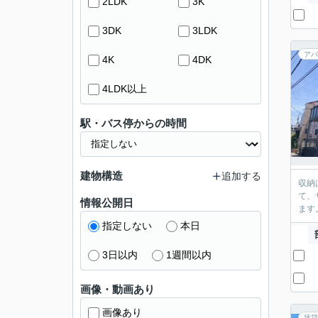
2LDK
3K
3DK
3LDK
アパ
4K
4DK
4LDK以上
駅・バス停からの時間
建物構造
追加する
収納
て、
情報公開日
ます
指定しない
本日
3日以内
1週間以内
画像・動画あり
画像あり
賃貸