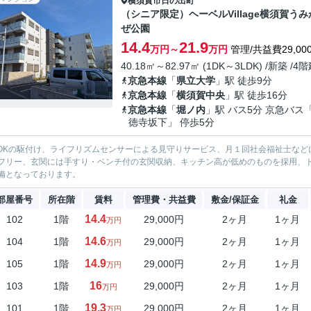
横須賀市
日の出町
（シニア限定）ヘーベルVillage横須賀うみ
ぜ公園
14.4
21.9
万円～
万円
管理/共益費29,00
40.18㎡～82.97㎡ (1DK～3LDK) /新築 /4
京急本線
「
県立大学
」駅 徒歩9分
京急本線
「
横須賀中央
」駅 徒歩16分
京急本線
「
堀ノ内
」駅 バス5分 京急バス
徳寺坂下」 停歩5分
SOKの駆付け、ライフリズムセンサーによる見守りサービス、月１回社会福祉士な
フリー、玄関には手すり・ベンチ付の玄関収納、キッチン高が低めのものを採用、
備となっております。
部屋番号
所在階
賃料
管理費・共益費
敷金/保証金
礼金
14.4
102
1階
29,000円
2ヶ月
1ヶ月
万円
14.6
104
1階
29,000円
2ヶ月
1ヶ月
万円
14.9
105
1階
29,000円
2ヶ月
1ヶ月
万円
16
103
1階
29,000円
2ヶ月
1ヶ月
万円
19.3
101
1階
29,000円
2ヶ月
1ヶ月
万円