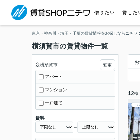
借りたい
貸した
東京・神奈川・埼玉・千葉の賃貸情報をお探しならニチワ
横須賀市の賃貸物件一覧
お
横須賀市
変更
アパート
マンション
12
棟
一戸建て
アパ
賃料
～