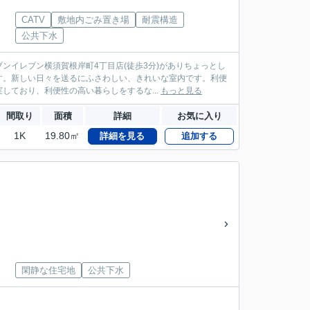
CATV
敷地内ごみ置き場
耐震構造
公共下水
ンイレブン横須賀根岸町4丁目店(徒歩3分)がありちょっとし
す。新しい日々を送るにふさわしい、きれいな室内です。利便
ており、利便性の高い暮らしをするな...
もっと見る
間取り
面積
詳細
お気に入り
1K
19.80㎡
詳細を見る
追加する
閑静な住宅地
公共下水