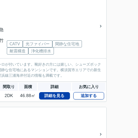
京急
「竹
CATV
光ファイバー
閑静な住宅地
耐震構造
浄化槽排水
ンロが付いています。靴好きの方には嬉しい、シューズボック
閑静な住宅地にあるマンションです。横須賀市エリアでの新生
里浜線三浦海岸付近の情報も満載です。
間取り
面積
詳細
お気に入り
2DK
46.88㎡
詳細を見る
追加する