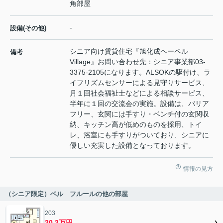
角部屋
-
設備(その他)
シニア向け賃貸住宅『旭化成ヘーベル
備考
Village』お問い合わせ先：シニア事業部03-
3375-2105になります。ALSOKの駆付け、ラ
イフリズムセンサーによる見守りサービス、
月１回社会福祉士などによる相談サービス、
半年に１回の交流会の実施。設備は、バリア
フリー、玄関には手すり・ベンチ付の玄関収
納、キッチン高が低めのものを採用、トイ
レ、浴室にも手すりがついており、シニアに
優しい充実した設備となっております。
情報の見方
（シニア限定）ベル フルールの他の部屋
203
20.2万円