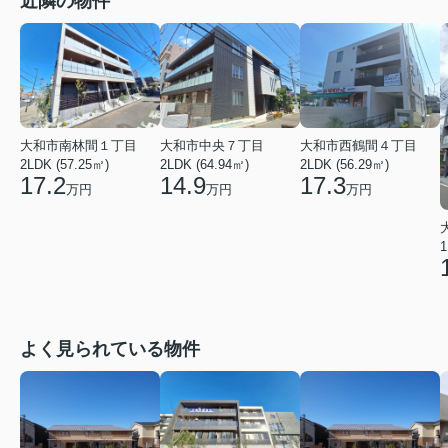
近隣の物件
大和市南林間１丁目
大和市中央７丁目
大和市西鶴間４丁目
2LDK (57.25㎡)
2LDK (64.94㎡)
2LDK (56.29㎡)
17.2
14.9
17.3
万円
万円
万円
1
よく見られている物件