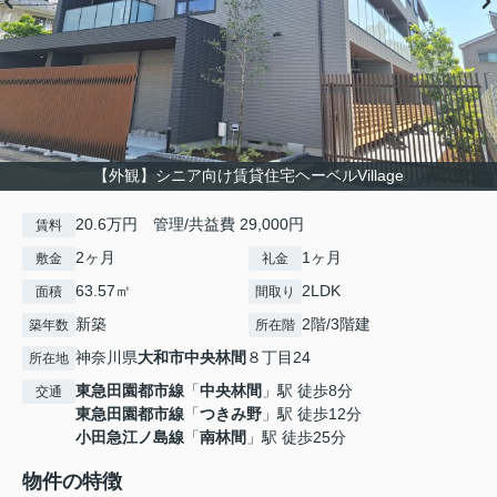
【外観】シニア向け賃貸住宅ヘーベルVillage
20.6万円 管理/共益費 29,000円
賃料
2ヶ月
1ヶ月
敷金
礼金
63.57㎡
2LDK
面積
間取り
新築
2階/3階建
築年数
所在階
神奈川県
大和市
中央林間
８丁目24
所在地
東急田園都市線
「
中央林間
」駅 徒歩8分
交通
東急田園都市線
「
つきみ野
」駅 徒歩12分
小田急江ノ島線
「
南林間
」駅 徒歩25分
物件の特徴