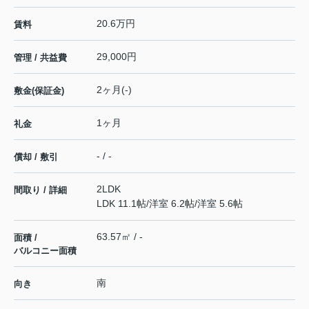
20.6万円
賃料
29,000円
管理 / 共益費
2ヶ月(-)
敷金(保証金)
1ヶ月
礼金
- / -
償却 / 敷引
2LDK
間取り / 詳細
LDK 11.1帖
/
洋室 6.2帖
/
洋室 5.6帖
63.57㎡ / -
面積 /
バルコニー面積
南
向き