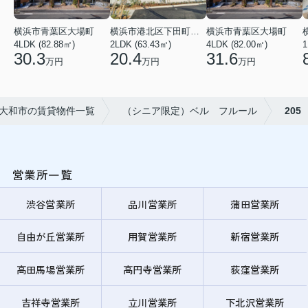
横浜市青葉区大場町
横浜市港北区下田町２丁目
横浜市青葉区大場町
4LDK (82.88㎡)
2LDK (63.43㎡)
4LDK (82.00㎡)
1
30.3
20.4
31.6
万円
万円
万円
大和市の賃貸物件一覧
（シニア限定）ベル フルール
205
営業所一覧
渋谷営業所
品川営業所
蒲田営業所
自由が丘営業所
用賀営業所
新宿営業所
高田馬場営業所
高円寺営業所
荻窪営業所
吉祥寺営業所
立川営業所
下北沢営業所