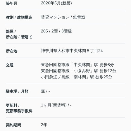
2026年5月(新築)
築年月
賃貸マンション / 鉄骨造
種別 / 建物構造
205 / 2階 / 3階建
部屋 /
所在階 / 階建て
神奈川県
大和市
中央林間
８丁目24
所在地
東急田園都市線
「
中央林間
」駅 徒歩8分
交通
東急田園都市線
「
つきみ野
」駅 徒歩12分
小田急江ノ島線
「
南林間
」駅 徒歩25分
無 / -
駐車場 / 月額
1ヶ月(新賃料) / -
更新料 /
更新事務手数料
2年
契約期間