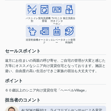
バストイレ
室内洗濯機
TVモニタ
独立洗面台
別
置場
付きインタ
ーホン
浴室乾燥機
オートロッ
エレベータ
ネット使用
ク
ー
料無料
セールスポイント
遠方にお住まいの両親の呼び寄せ、ご自宅の管理が大変と感じた
方等にオススメなシニア向け賃貸住宅となっております。施設と
違い、自由度の高い生活ができご家族の宿泊も大丈夫です。
ポイント
６０歳以上のシニア向け賃貸住宅「ヘーベルVillage」
担当者のコメント
ALSOKの駆付け、ライフリズムセンサーによる見守