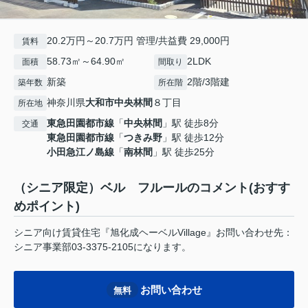
20.2万円～20.7万円 管理/共益費 29,000円
賃料
58.73㎡～64.90㎡
2LDK
面積
間取り
新築
2階/3階建
築年数
所在階
神奈川県
大和市
中央林間
８丁目
所在地
東急田園都市線
「
中央林間
」駅 徒歩8分
交通
東急田園都市線
「
つきみ野
」駅 徒歩12分
小田急江ノ島線
「
南林間
」駅 徒歩25分
（シニア限定）ベル フルールのコメント(おすす
めポイント)
シニア向け賃貸住宅『旭化成ヘーベルVillage』お問い合わせ先：
シニア事業部03-3375-2105になります。
お問い合わせ
無料