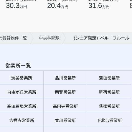
30.3
20.4
31.6
万円
万円
万円
の賃貸物件一覧
中央林間駅
（シニア限定）ベル フルール
営業所一覧
渋谷営業所
品川営業所
蒲田営業所
自由が丘営業所
用賀営業所
新宿営業所
高田馬場営業所
高円寺営業所
荻窪営業所
吉祥寺営業所
立川営業所
下北沢営業所