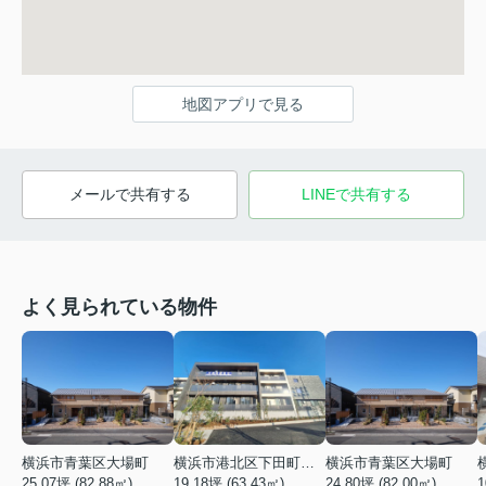
地図アプリで見る
メールで共有する
LINEで共有する
よく見られている物件
横浜市青葉区大場町
横浜市港北区下田町２丁目
横浜市青葉区大場町
25.07坪 (82.88㎡)
19.18坪 (63.43㎡)
24.80坪 (82.00㎡)
1