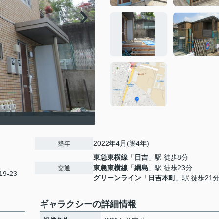
2022年4月(築4年)
築年
東急東横線
「
日吉
」駅 徒歩8分
東急東横線
「
綱島
」駅 徒歩23分
交通
9-23
グリーンライン
「
日吉本町
」駅 徒歩21
ギャラクシーの詳細情報