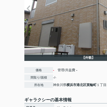
【外観】
-
管理/共益費
-
価格
-/-
間取り/面積
神奈川県
横浜市港北区
箕輪町
１丁目1
所在地
ギャラクシーの基本情報