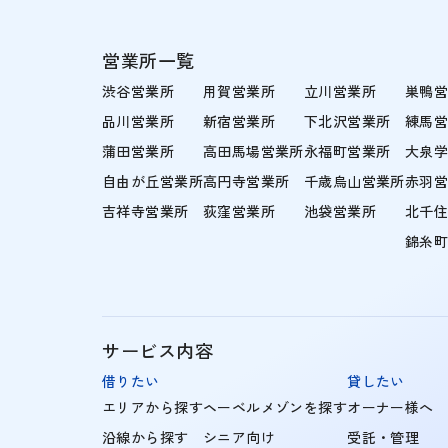
営業所一覧
渋谷営業所
用賀営業所
立川営業所
巣鴨
品川営業所
新宿営業所
下北沢営業所
練馬
蒲田営業所
高田馬場営業所
永福町営業所
大泉
自由が丘営業所
高円寺営業所
千歳烏山営業所
赤羽
吉祥寺営業所
荻窪営業所
池袋営業所
北千
錦糸
サービス内容
借りたい
貸したい
エリアから探す
ヘーベルメゾンを探す
オーナー様へ
沿線から探す
シニア向け
受託・管理