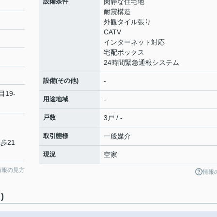
設備条件
閑静な住宅地
耐震構造
外観タイル張り
CATV
インターネット対応
宅配ボックス
24時間緊急通報システム
設備(その他)
-
目19-
用途地域
-
戸数
3戸 / -
取引態様
一般媒介
歩21
現況
空家
情報の見方
情報
)