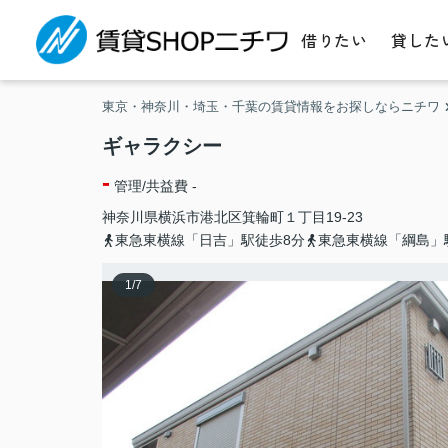
借りたい
貸した
東京・神奈川・埼玉・千葉の賃貸情報をお探しならニチワ
ギャラクシー
-
管理/共益費 -
神奈川県
横浜市港北区
箕輪町
１丁目19-23
東急東横線「日吉」駅徒歩8分
東急東横線「綱島」
1
/
7