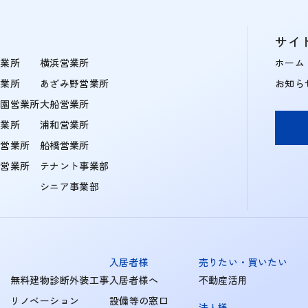
サイ
営業所
横浜営業所
ホーム
営業所
あざみ野営業所
お知ら
学園営業所
大船営業所
営業所
浦和営業所
住営業所
船橋営業所
町営業所
テナント事業部
シニア事業部
入居者様
売りたい・買いたい
無料建物診断外装工事
入居者様へ
不動産活用
リノベーション
設備等の窓口
法人様