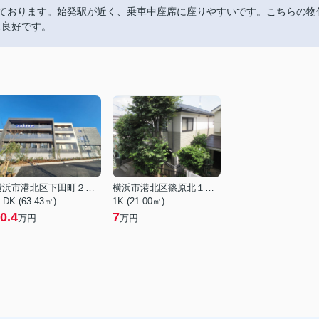
っております。始発駅が近く、乗車中座席に座りやすいです。こちらの物
ス良好です。
横浜市港北区下田町２丁目
横浜市港北区篠原北１丁目
LDK (63.43㎡)
1K (21.00㎡)
0.4
7
万円
万円