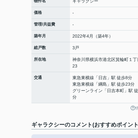
物件名
ギャラクシー
価格
-
管理/共益費
-
築年月
2022年4月（築4年）
総戸数
3戸
所在地
神奈川県
横浜市港北区
箕輪町
１丁
23
交通
東急東横線
「
日吉
」駅 徒歩8分
東急東横線
「
綱島
」駅 徒歩23分
グリーンライン
「
日吉本町
」駅 徒
分
ギャラクシーのコメント(おすすめポイント