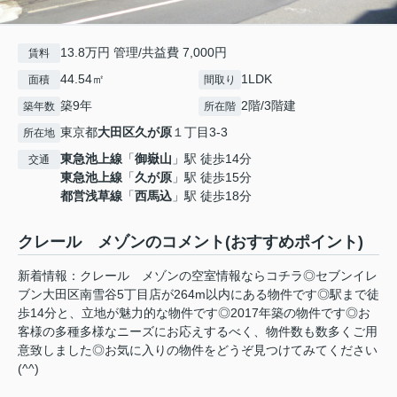
13.8万円 管理/共益費 7,000円
賃料
44.54㎡
1LDK
面積
間取り
築9年
2階/3階建
築年数
所在階
東京都
大田区
久が原
１丁目3-3
所在地
東急池上線
「
御嶽山
」駅 徒歩14分
交通
東急池上線
「
久が原
」駅 徒歩15分
都営浅草線
「
西馬込
」駅 徒歩18分
クレール メゾンのコメント(おすすめポイント)
新着情報：クレール メゾンの空室情報ならコチラ◎セブンイレ
ブン大田区南雪谷5丁目店が264m以内にある物件です◎駅まで徒
歩14分と、立地が魅力的な物件です◎2017年築の物件です◎お
客様の多種多様なニーズにお応えするべく、物件数も数多くご用
意致しました◎お気に入りの物件をどうぞ見つけてみてください
(^^)