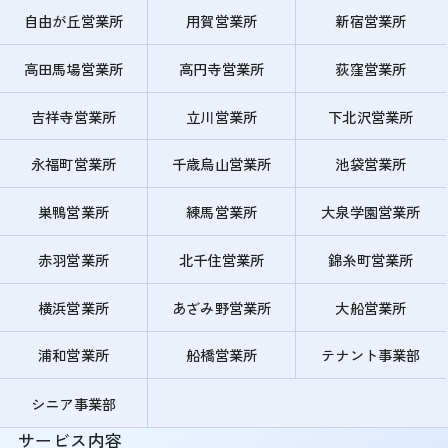
自由が丘営業所
用賀営業所
新宿営業所
高田馬場営業所
高円寺営業所
荻窪営業所
吉祥寺営業所
立川営業所
下北沢営業所
永福町営業所
千歳烏山営業所
池袋営業所
巣鴨営業所
練馬営業所
大泉学園営業所
赤羽営業所
北千住営業所
錦糸町営業所
横浜営業所
あざみ野営業所
大船営業所
浦和営業所
船橋営業所
テナント事業部
シニア事業部
サービス内容