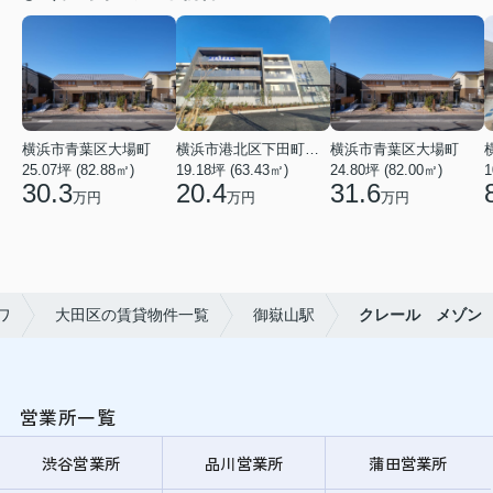
横浜市青葉区大場町
横浜市港北区下田町２丁目
横浜市青葉区大場町
25.07坪 (82.88㎡)
19.18坪 (63.43㎡)
24.80坪 (82.00㎡)
1
30.3
20.4
31.6
万円
万円
万円
ワ
大田区の賃貸物件一覧
御嶽山駅
クレール メゾン
営業所一覧
渋谷営業所
品川営業所
蒲田営業所