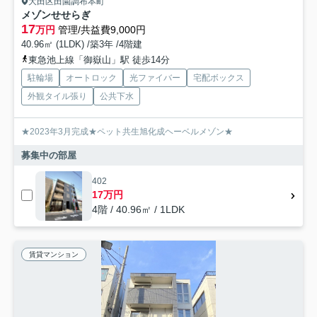
大田区田園調布本町
メゾンせせらぎ
17
万円
管理/共益費9,000円
40.96㎡ (1LDK) /築3年 /4階建
東急池上線「御嶽山」駅 徒歩14分
駐輪場
オートロック
光ファイバー
宅配ボックス
外観タイル張り
公共下水
★2023年3月完成★ペット共生旭化成ヘーベルメゾン★
募集中の部屋
402
17万円
4階 / 40.96㎡ / 1LDK
賃貸マンション