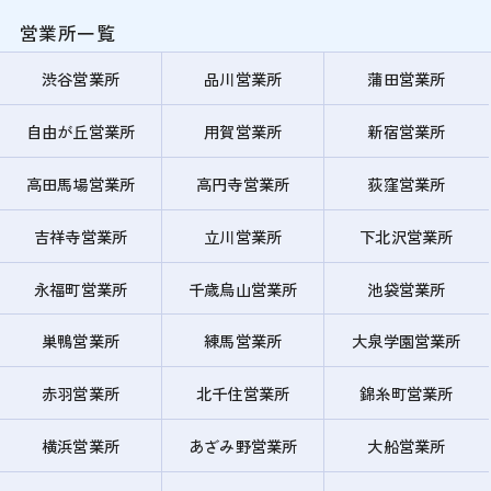
営業所一覧
渋谷営業所
品川営業所
蒲田営業所
自由が丘営業所
用賀営業所
新宿営業所
高田馬場営業所
高円寺営業所
荻窪営業所
吉祥寺営業所
立川営業所
下北沢営業所
永福町営業所
千歳烏山営業所
池袋営業所
巣鴨営業所
練馬営業所
大泉学園営業所
赤羽営業所
北千住営業所
錦糸町営業所
横浜営業所
あざみ野営業所
大船営業所