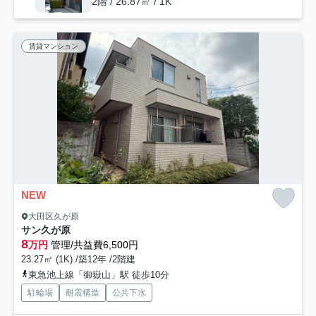
2階 / 26.87㎡ / 1K
賃貸マンション
NEW
大田区久が原
サン久が原
8
万円
管理/共益費6,500円
23.27㎡ (1K) /築12年 /2階建
東急池上線「御嶽山」駅 徒歩10分
駐輪場
耐震構造
公共下水