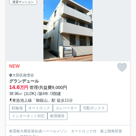
賃貸マンション
NEW
大田区南雪谷
グランデュール
14.6
万円
管理/共益費9,000円
38.96㎡ (1LDK) /築4年 /3階建
東急池上線「御嶽山」駅 徒歩11分
駐輪場
オートロック
エレベーター
宅配ボックス
インターネット対応
耐震構造
耐震耐火構造旭化成ヘーベルメゾン オートロック付 最上階角部屋