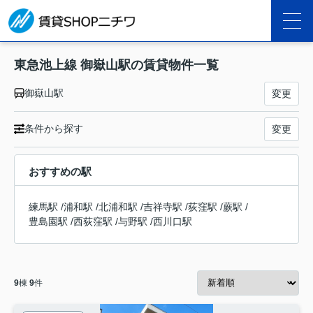
東急池上線 御嶽山駅の賃貸物件一覧
御嶽山駅
変更
条件から探す
変更
おすすめの駅
練馬駅
/
浦和駅
/
北浦和駅
/
吉祥寺駅
/
荻窪駅
/
蕨駅
/
豊島園駅
/
西荻窪駅
/
与野駅
/
西川口駅
9
棟
9
件