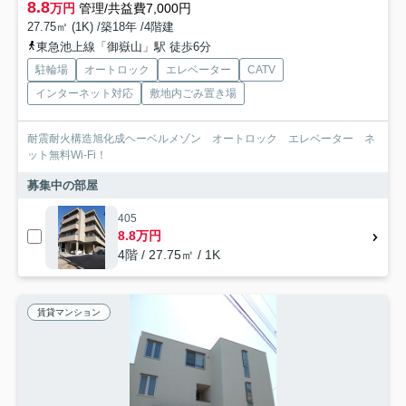
8.8
万円
管理/共益費7,000円
27.75㎡ (1K) /築18年 /4階建
東急池上線「御嶽山」駅 徒歩6分
駐輪場
オートロック
エレベーター
CATV
インターネット対応
敷地内ごみ置き場
耐震耐火構造旭化成ヘーベルメゾン オートロック エレベーター ネ
ット無料Wi-Fi！
募集中の部屋
405
8.8万円
4階 / 27.75㎡ / 1K
賃貸マンション