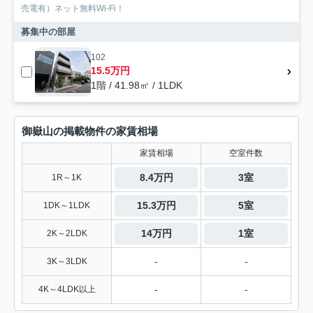
売電有）ネット無料Wi-Fi！
募集中の部屋
102
15.5万円
1階 / 41.98㎡ / 1LDK
御嶽山の掲載物件の家賃相場
家賃相場
空室件数
8.4万円
3室
1R～1K
15.3万円
5室
1DK～1LDK
14万円
1室
2K～2LDK
-
-
3K～3LDK
-
-
4K～4LDK以上