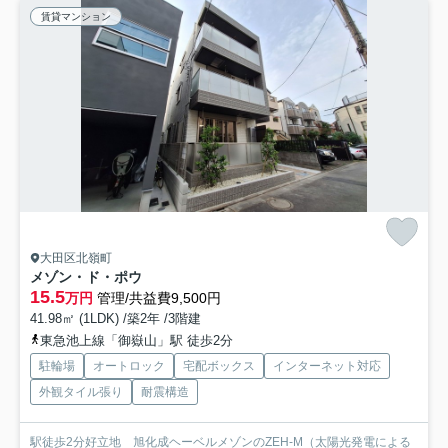
賃貸マンション
大田区北嶺町
メゾン・ド・ポウ
15.5
万円
管理/共益費9,500円
41.98㎡ (1LDK) /築2年 /3階建
東急池上線「御嶽山」駅 徒歩2分
駐輪場
オートロック
宅配ボックス
インターネット対応
外観タイル張り
耐震構造
駅徒歩2分好立地 旭化成ヘーベルメゾンのZEH-M（太陽光発電による