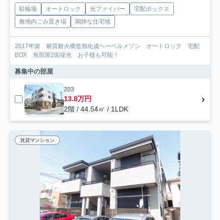
駐輪場
オートロック
光ファイバー
宅配ボックス
敷地内ごみ置き場
閑静な住宅地
2017年築 耐震耐火構造旭化成ヘーベルメゾン オートロック 宅配
BOX 角部屋2面採光 お子様も可能！
募集中の部屋
203
13.8万円
2階 / 44.54㎡ / 1LDK
賃貸マンション