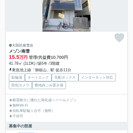
大田区南雪谷
メゾン南雪
15.5
万円
管理/共益費10,700円
41.78㎡ (1LDK) /築5年 /3階建
東急池上線「御嶽山」駅 徒歩11分
駐輪場
オートロック
宅配ボックス
インターネット対応
防犯カメラ
敷地内ごみ置き場
★耐震耐火に優れた旭化成へーベルメゾン
★無料Wi-Fi
★自転車駐輪１台可（無料）
★子供可
募集中の部屋