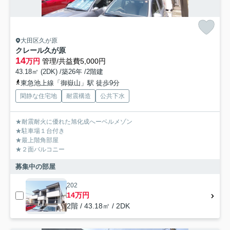
大田区久が原
クレール久が原
14
万円
管理/共益費5,000円
43.18㎡ (2DK) /築26年 /2階建
東急池上線「御嶽山」駅 徒歩9分
閑静な住宅地
耐震構造
公共下水
★耐震耐火に優れた旭化成へーベルメゾン
★駐車場１台付き
★最上階角部屋
★２面バルコニー
募集中の部屋
202
14万円
2階 / 43.18㎡ / 2DK