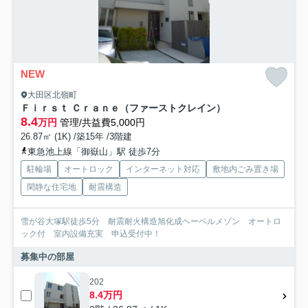
NEW
大田区北嶺町
Ｆｉｒｓｔ Ｃｒａｎｅ（ファーストクレイン）
8.4
万円
管理/共益費5,000円
26.87㎡ (1K) /築15年 /3階建
東急池上線「御嶽山」駅 徒歩7分
駐輪場
オートロック
インターネット対応
敷地内ごみ置き場
閑静な住宅地
耐震構造
雪が谷大塚駅徒歩5分 耐震耐火構造旭化成ヘーベルメゾン オートロ
ック付 室内設備充実 申込受付中！
募集中の部屋
202
8.4万円