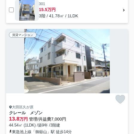
301
15.5万円
3階 / 41.78㎡ / 1LDK
賃貸マンション
大田区久が原
クレール メゾン
13.8
万円
管理/共益費7,000円
44.54㎡ (1LDK) /築9年 /3階建
東急池上線「御嶽山」駅 徒歩14分