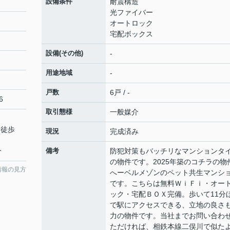
設備条件
耐震構造
光ファイバー
オートロック
宅配ボックス
設備(その他)
-
用途地域
-
戸数
6戸 / -
6
取引態様
一般媒介
 徒歩
現況
完成済み
分
備考
防犯対策もバッチリなマンションタ
の物件です。2025年築のコチラの物
情報の見方
へーベルメゾンのペット共生マンシ
です。こちらは無料ＷｉＦｉ・オー
ック・宅配ＢＯＸ完備。歩いて11分
で駅にアクセスできる、立地の良さ
力の物件です。当社までお問い合わ
ただければ、相鉄本線二俣川で似た