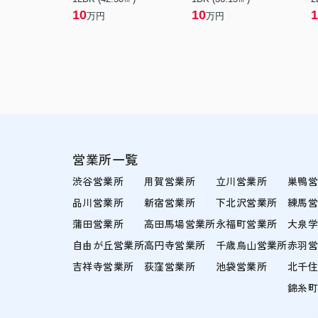
10
10
1
万円
万円
営業所一覧
渋谷営業所
用賀営業所
立川営業所
巣鴨
品川営業所
新宿営業所
下北沢営業所
練馬
蒲田営業所
高田馬場営業所
永福町営業所
大泉
自由が丘営業所
高円寺営業所
千歳烏山営業所
赤羽
吉祥寺営業所
荻窪営業所
池袋営業所
北千
錦糸