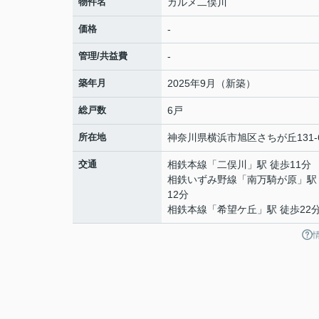
物件名
カルメ二俣川
価格
-
管理/共益費
-
築年月
2025年9月（新築）
総戸数
6戸
所在地
神奈川県
横浜市旭区
さちが丘
131-
交通
相鉄本線
「
二俣川
」駅 徒歩11分
相鉄いずみ野線
「
南万騎が原
」駅
12分
相鉄本線
「
希望ケ丘
」駅 徒歩22