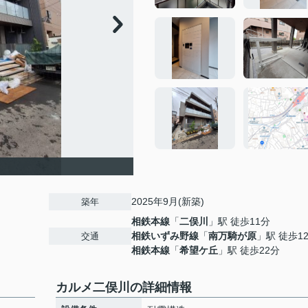
2025年9月(新築)
築年
相鉄本線
「
二俣川
」駅 徒歩11分
相鉄いずみ野線
「
南万騎が原
」駅 徒歩1
交通
相鉄本線
「
希望ケ丘
」駅 徒歩22分
カルメ二俣川の詳細情報