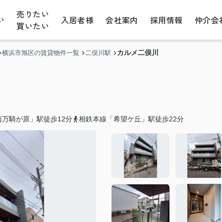
売りたい
い
入居者様
会社案内
採用情報
仲介会
買いたい
カルメ二俣川
横浜市旭区の賃貸物件一覧
二俣川駅
万騎が原」駅徒歩12分
相鉄本線「希望ケ丘」駅徒歩22分