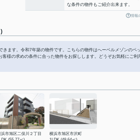
な条件の物件もご紹介出来ます。
情報
)
スできます。令和7年築の物件です。こちらの物件はへーベルメゾンのペ
お客様の求めの条件に合った物件をお探しします。どうぞお気軽にご利
横浜市旭区二俣川２丁目
横浜市旭区市沢町
LDK (55.77㎡)
1LDK (49.64㎡)