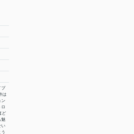
イプ
件は
ョン
トロ
ほど
も魅
せい
よう