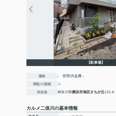
【駐車場】
-
管理/共益費
-
価格
-/-
間取り/面積
神奈川県
横浜市旭区
さちが丘
131-6
所在地
カルメ二俣川の基本情報