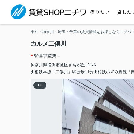
借りたい
貸した
東京・神奈川・埼玉・千葉の賃貸情報をお探しならニチワ
カルメ二俣川
-
管理/共益費 -
神奈川県
横浜市旭区
さちが丘
131-6
相鉄本線「二俣川」駅徒歩11分
相鉄いずみ野線「南
1
/
8