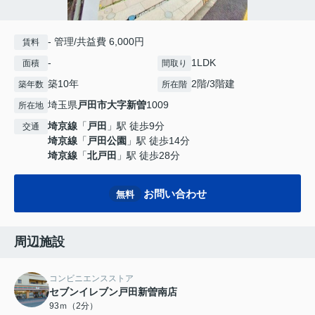
- 管理/共益費 6,000円
賃料
-
1LDK
面積
間取り
築10年
2階/3階建
築年数
所在階
埼玉県
戸田市
大字新曽
1009
所在地
埼京線
「
戸田
」駅 徒歩9分
交通
埼京線
「
戸田公園
」駅 徒歩14分
埼京線
「
北戸田
」駅 徒歩28分
お問い合わせ
無料
周辺施設
コンビニエンスストア
セブンイレブン戸田新曽南店
93ｍ（2分）