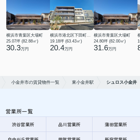
横浜市青葉区大場町
横浜市港北区下田町２丁目
横浜市青葉区大場町
25.07坪 (82.88㎡)
19.18坪 (63.43㎡)
24.80坪 (82.00㎡)
1
30.3
20.4
31.6
万円
万円
万円
小金井市の賃貸物件一覧
東小金井駅
シュロス小金井
営業所一覧
渋谷営業所
品川営業所
蒲田営業所
自由が丘営業所
用賀営業所
新宿営業所