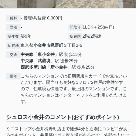
- 管理/共益費 6,000円
賃料
-
1LDK＋2S(納戸)
面積
間取り
築9年
2階/2階建
築年数
所在階
東京都
小金井市
梶野町
３丁目2-5
所在地
中央線
「
東小金井
」駅 徒歩13分
交通
中央線
「
武蔵境
」駅 徒歩29分
西武多摩川線
「
新小金井
」駅 徒歩25分
こちらのマンションでは初期費用をカードでお支払いい
備考
ただけます。陽当りも良好な1フロア2住戸の物件です
ので、住環境も快適です。最上階のマンションです。こ
ちらのマンションはインターネットをご利用いただけま
す。
シュロス小金井のコメント(おすすめポイント)
ミニストップ小金井梶野町店まで徒歩4分と近場にコンビニがあ
るのもポイント。共用部にゴミ置き場があるので、外部の人にご