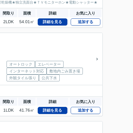
室乾燥機★独立洗面台★ＴＶモニターホン★電動シャッター★
間取り
面積
詳細
お気に入り
2LDK
54.01㎡
詳細を見る
追加する
オートロック
エレベーター
インターネット対応
敷地内ごみ置き場
外観タイル張り
公共下水
間取り
面積
詳細
お気に入り
1LDK
41.76㎡
詳細を見る
追加する