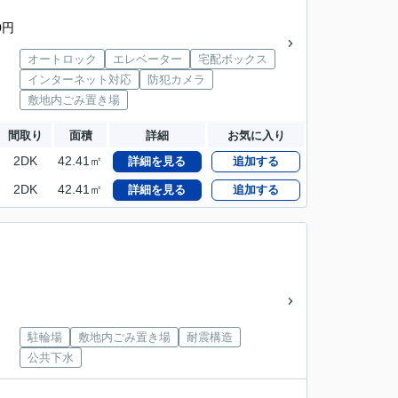
0円
オートロック
エレベーター
宅配ボックス
インターネット対応
防犯カメラ
敷地内ごみ置き場
間取り
面積
詳細
お気に入り
2DK
42.41㎡
詳細を見る
追加する
2DK
42.41㎡
詳細を見る
追加する
駐輪場
敷地内ごみ置き場
耐震構造
公共下水