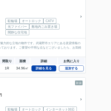
駐輪場
オートロック
CATV
光ファイバー
敷地内ごみ置き場
閑静な住宅地
、魅力的な立地の物件です。武蔵野市エリアにある賃貸情報の
っております。ご要望や不明な点などございましたら、お気軽
間取り
面積
詳細
お気に入り
1R
34.96㎡
詳細を見る
追加する
新築
円
駐輪場
オートロック
インターネット対応