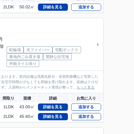
2LDK
50.02㎡
詳細を見る
追加する
円
2階
駐輪場
光ファイバー
宅配ボックス
敷地内ごみ置き場
閑静な住宅地
外観タイル張り
ております。室内設備は洗面化粧台・浴室乾燥機など充実した
て在宅可時間が少なくても荷物を受け取れます。収納はクロゼ
す。入居時からインターネット環境が整って...
もっと見る
間取り
面積
詳細
お気に入り
1LDK
43.00㎡
詳細を見る
追加する
2LDK
45.60㎡
詳細を見る
追加する