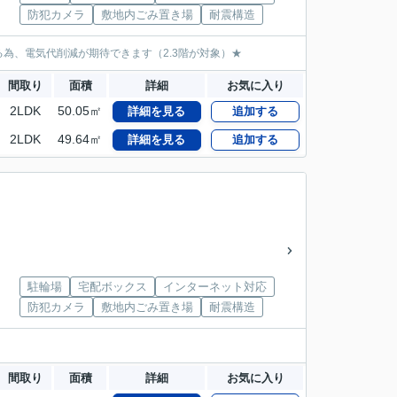
防犯カメラ
敷地内ごみ置き場
耐震構造
為、電気代削減が期待できます（2.3階が対象）★
間取り
面積
詳細
お気に入り
2LDK
50.05㎡
詳細を見る
追加する
2LDK
49.64㎡
詳細を見る
追加する
駐輪場
宅配ボックス
インターネット対応
防犯カメラ
敷地内ごみ置き場
耐震構造
間取り
面積
詳細
お気に入り