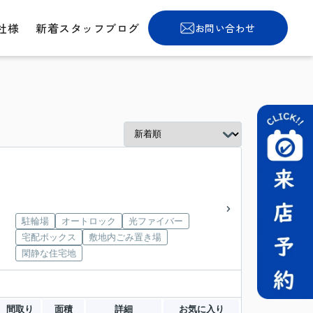
社様
新着スタッフブログ
お問い合わせ
駐輪場
オートロック
光ファイバー
宅配ボックス
敷地内ごみ置き場
閑静な住宅地
間取り
面積
詳細
お気に入り