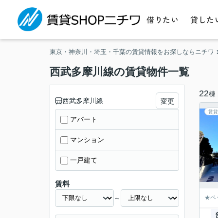
借りたい
貸した
東京・神奈川・埼玉・千葉の賃貸情報をお探しならニチワ
西武多摩川線の賃貸物件一覧
22
棟
西武多摩川線
変更
賃貸
アパート
マンション
一戸建て
賃料
～
★ペ