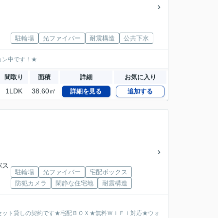
駐輪場
光ファイバー
耐震構造
公共下水
ョン中です！★
間取り
面積
詳細
お気に入り
1LDK
38.60㎡
詳細を見る
追加する
バス
駐輪場
光ファイバー
宅配ボックス
防犯カメラ
閑静な住宅地
耐震構造
セット貸しの契約です★宅配ＢＯＸ★無料ＷｉＦｉ対応★ウォ