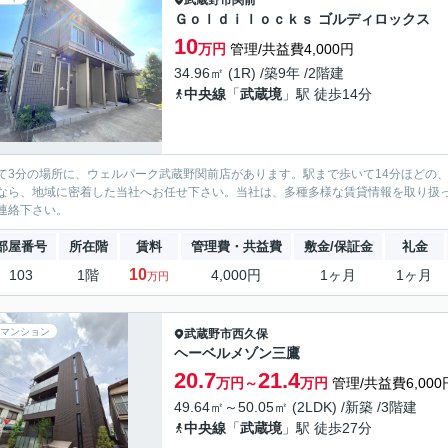
武蔵野市
関前
Ｇｏｌｄｉｌｏｃｋｓ ゴルディロックス
10
万円
管理/共益費4,000円
34.96㎡ (1R) /築9年 /2階建
中央線
「
武蔵境
」駅 徒歩14分
て3分の場所に、ウェルパーク武蔵野関前店があります。駅まで歩いて14分ほどの
なら、地域に密着した当社へお任せ下さい。当社は、多種多様な賃貸情報を取り扱
連絡下さい。
部屋番号
所在階
賃料
管理費・共益費
敷金/保証金
礼金
10
103
1階
4,000円
1ヶ月
1ヶ月
万円
マンション
武蔵野市
西久保
ヘーベルメゾン三鷹
20.7
21.4
万円～
万円
管理/共益費6,000
49.64㎡～50.05㎡ (2LDK) /新築 /3階建
中央線
「
武蔵境
」駅 徒歩27分