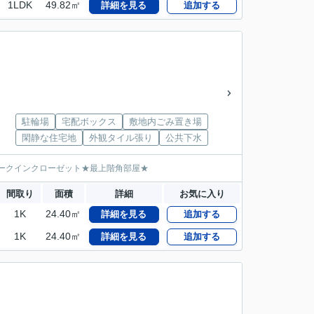
1LDK
49.82㎡
詳細を見る
追加する
駐輪場
宅配ボックス
敷地内ごみ置き場
閑静な住宅地
外観タイル張り
公共下水
ォークインクローゼット★最上階角部屋★
間取り
面積
詳細
お気に入り
1K
24.40㎡
詳細を見る
追加する
1K
24.40㎡
詳細を見る
追加する