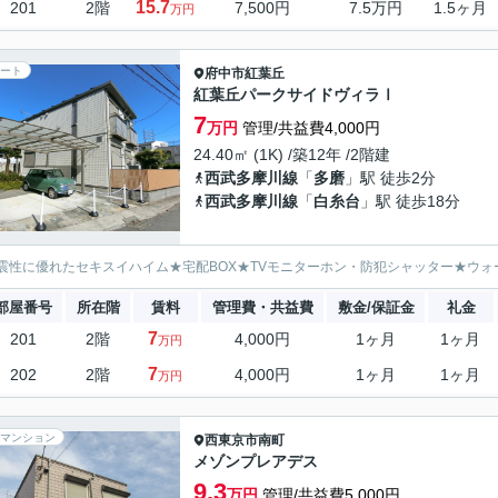
15.7
201
2階
7,500円
7.5万円
1.5ヶ月
万円
ート
府中市
紅葉丘
紅葉丘パークサイドヴィラⅠ
7
万円
管理/共益費4,000円
24.40㎡ (1K) /築12年 /2階建
西武多摩川線
「
多磨
」駅 徒歩2分
西武多摩川線
「
白糸台
」駅 徒歩18分
震性に優れたセキスイハイム★宅配BOX★TVモニターホン・防犯シャッター★ウ
部屋番号
所在階
賃料
管理費・共益費
敷金/保証金
礼金
7
201
2階
4,000円
1ヶ月
1ヶ月
万円
7
202
2階
4,000円
1ヶ月
1ヶ月
万円
マンション
西東京市
南町
メゾンプレアデス
9.3
万円
管理/共益費5,000円