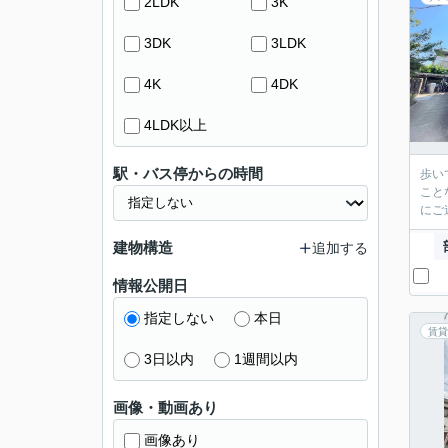
2LDK
3K
3DK
3LDK
4K
4DK
4LDK以上
駅・バス停からの時間
歩い
こと
にご
建物構造
追加する
情報公開日
指定しない
本日
賃貸
3日以内
1週間以内
画像・動画あり
画像あり