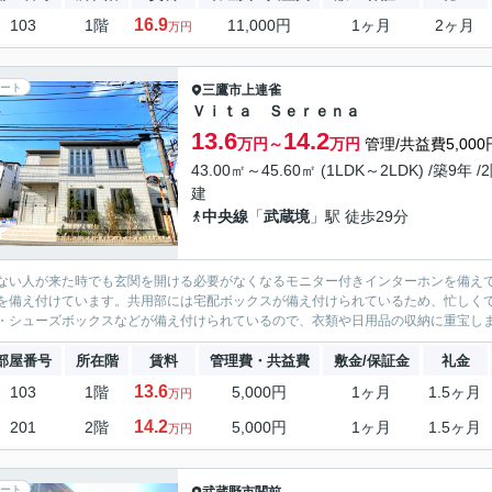
16.9
103
1階
11,000円
1ヶ月
2ヶ月
万円
ート
三鷹市
上連雀
Ｖｉｔａ Ｓｅｒｅｎａ
13.6
14.2
万円～
万円
管理/共益費5,000
43.00㎡～45.60㎡ (1LDK～2LDK) /築9年 /
建
中央線
「
武蔵境
」駅 徒歩29分
ない人が来た時でも玄関を開ける必要がなくなるモニター付きインターホンを備え
を備え付けています。共用部には宅配ボックスが備え付けられているため、忙しく
・シューズボックスなどが備え付けられているので、衣類や日用品の収納に重宝しま
部屋番号
所在階
賃料
管理費・共益費
敷金/保証金
礼金
13.6
103
1階
5,000円
1ヶ月
1.5ヶ月
万円
14.2
201
2階
5,000円
1ヶ月
1.5ヶ月
万円
ート