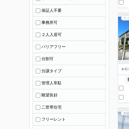
保証人不要
アパ
事務所可
２人入居可
バリアフリー
分割可
★耐
分譲タイプ
管理人常駐
眺望良好
二世帯住宅
賃貸
フリーレント