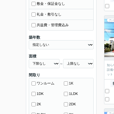
敷金・保証金なし
礼金・敷引なし
アパ
共益費・管理費込み
築年数
面積
～
知ら
設備
ット
間取り
ワンルーム
1K
1DK
1LDK
2K
2DK
アパ