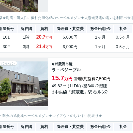
築★耐震・耐火性に優れた旭化成のヘーベルメゾン★太陽光発電の電力を利用出来る
部屋番号
所在階
賃料
管理費・共益費
敷金/保証金
礼金
20.7
101
1階
6,000円
1ヶ月
0.5ヶ月
万円
21.4
302
3階
6,000円
1ヶ月
0.5ヶ月
万円
マンション
武蔵野市
境
ラ・ペジーブル
15.7
万円
管理/共益費7,500円
49.82㎡ (1LDK) /築3年 /2階建
中央線
「
武蔵境
」駅 徒歩6分
・耐火の旭化成ヘーベルメゾン★レイアウトのしやすい間取り★
部屋番号
所在階
賃料
管理費・共益費
敷金/保証金
礼金