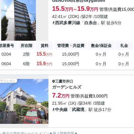
GENOVIA白糸台skygarden
15.5
15.9
万円～
万円
管理/共益費15,00
42.41㎡ (2DK) /築2年 /10階建
西武多摩川線
「
白糸台
」駅 徒歩5分
部屋番号
所在階
賃料
管理費・共益費
敷金/保証金
礼金
15.5
0204
2階
15,000円
0ヶ月
0ヶ月
万円
15.9
0604
6階
15,000円
0ヶ月
0ヶ月
万円
マンション
三鷹市
井口
ガーデンヒルズ
7.2
万円
管理/共益費3,000円
21.95㎡ (1K) /築34年 /3階建
中央線
「
武蔵境
」駅 徒歩17分
・耐火の旭化成ヘーベルメゾン★最上階角部屋★