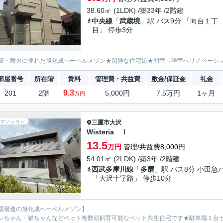
38.60㎡ (1LDK) /築33年 /2階建
中央線
「
武蔵境
」駅 バス9分 「向台１丁
目」 停歩3分
震・耐火に優れた旭化成ヘーベルメゾン★閑静な住宅街★和室→洋室へリノベーシ
部屋番号
所在階
賃料
管理費・共益費
敷金/保証金
礼金
9.3
201
2階
5,000円
7.5万円
1ヶ月
万円
マンション
三鷹市
大沢
Wisteria Ⅰ
13.5
万円
管理/共益費8,000円
54.01㎡ (2LDK) /築3年 /2階建
西武多摩川線
「
多磨
」駅 バス8分 小田急
「大沢十字路」 停歩10分
震構造の旭化成ヘーベルメゾン】
ンちゃん・猫ちゃんなどペット複数頭飼育可能なペット共生住宅です★駐車場１台