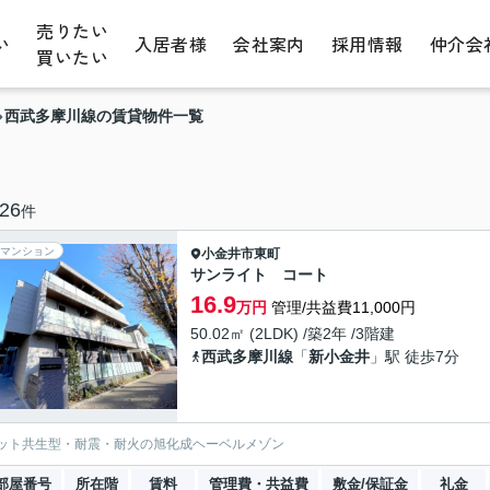
売りたい
い
入居者様
会社案内
採用情報
仲介会
買いたい
西武多摩川線の賃貸物件一覧
26
件
マンション
小金井市
東町
サンライト コート
16.9
万円
管理/共益費11,000円
50.02㎡ (2LDK) /築2年 /3階建
西武多摩川線
「
新小金井
」駅 徒歩7分
ット共生型・耐震・耐火の旭化成ヘーベルメゾン
部屋番号
所在階
賃料
管理費・共益費
敷金/保証金
礼金