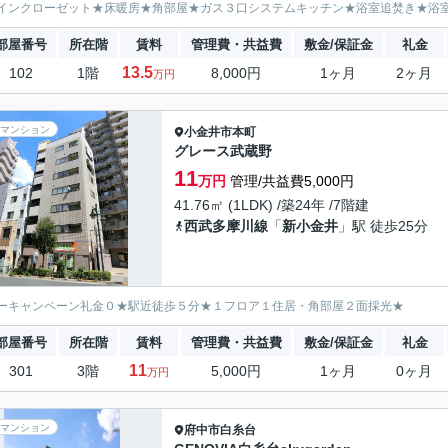
インクローゼット★床暖房★角部屋★ガス３口システムキッチン★浴室追焚き★浴
部屋番号
所在階
賃料
管理費・共益費
敷金/保証金
礼金
13.5
102
1階
8,000円
1ヶ月
2ヶ月
万円
マンション
小金井市
本町
グレース武蔵野
11
万円
管理/共益費5,000円
41.76㎡ (1LDK) /築24年 /7階建
西武多摩川線
「
新小金井
」駅 徒歩25分
ーキャンペーン礼金０★駅近徒歩５分★１フロア１住居・角部屋２面採光★
部屋番号
所在階
賃料
管理費・共益費
敷金/保証金
礼金
11
301
3階
5,000円
1ヶ月
0ヶ月
万円
マンション
府中市
白糸台