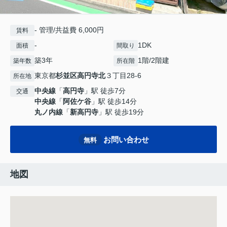
- 管理/共益費 6,000円
賃料
-
1DK
面積
間取り
築3年
1階/2階建
築年数
所在階
東京都
杉並区
高円寺北
３丁目28-6
所在地
中央線
「
高円寺
」駅 徒歩7分
交通
中央線
「
阿佐ケ谷
」駅 徒歩14分
丸ノ内線
「
新高円寺
」駅 徒歩19分
お問い合わせ
無料
地図