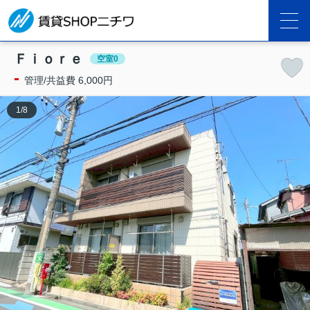
Ｆｉｏｒｅ
空室0
-
管理/共益費 6,000円
1
/
8