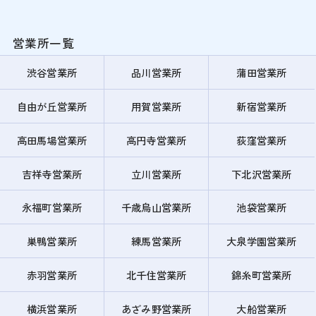
営業所一覧
渋谷営業所
品川営業所
蒲田営業所
自由が丘営業所
用賀営業所
新宿営業所
高田馬場営業所
高円寺営業所
荻窪営業所
吉祥寺営業所
立川営業所
下北沢営業所
永福町営業所
千歳烏山営業所
池袋営業所
巣鴨営業所
練馬営業所
大泉学園営業所
赤羽営業所
北千住営業所
錦糸町営業所
横浜営業所
あざみ野営業所
大船営業所