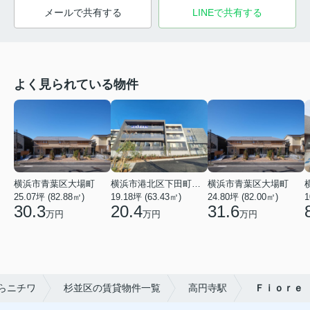
メールで共有する
LINEで共有する
よく見られている物件
横浜市青葉区大場町
横浜市港北区下田町２丁目
横浜市青葉区大場町
25.07坪 (82.88㎡)
19.18坪 (63.43㎡)
24.80坪 (82.00㎡)
1
30.3
20.4
31.6
万円
万円
万円
らニチワ
杉並区の賃貸物件一覧
高円寺駅
Ｆｉｏｒｅ