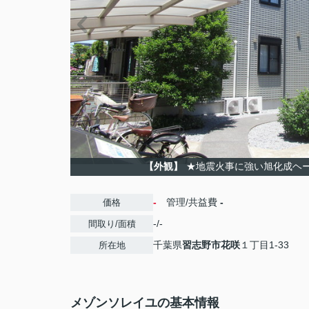
【外観】
★地震火事に強い旭化成ヘ
-
管理/共益費
-
価格
-/-
間取り/面積
千葉県
習志野市
花咲
１丁目1-33
所在地
メゾンソレイユの基本情報