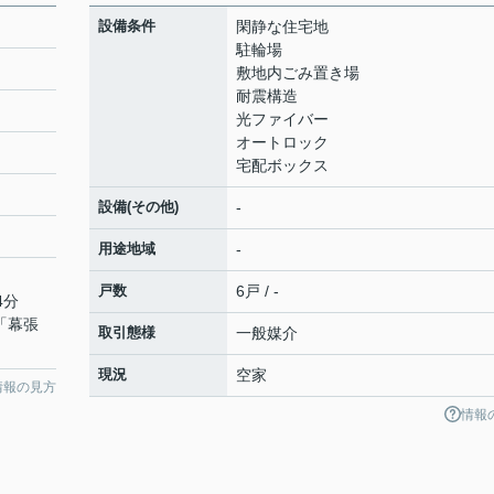
設備条件
閑静な住宅地
駐輪場
敷地内ごみ置き場
耐震構造
光ファイバー
オートロック
宅配ボックス
設備(その他)
-
用途地域
-
戸数
6戸 / -
4分
 「幕張
取引態様
一般媒介
現況
空家
情報の見方
情報