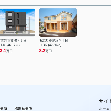
習志野市鷺沼２丁目
習志野市鷺沼５丁目
LDK (46.17㎡)
1LDK (42.80㎡)
3.1
8.2
万円
万円
サイ
営業所
横浜営業所
ホーム