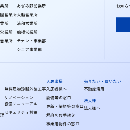
営業所
あざみ野営業所
お知ら
学園営業所
大船営業所
営業所
浦和営業所
住営業所
船橋営業所
町営業所
テナント事業部
シニア事業部
入居者様
売りたい・買いたい
無料建物診断外装工事
入居者様へ
不動産活用
リノベーション
設備等の窓口
法人様
設備リニューアル
更新・解約等の窓口
法人様へ
セキュリティ対策
管理
解約のお手続き
事業用物件の窓口