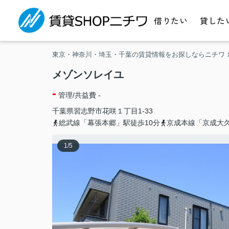
借りたい
貸した
東京・神奈川・埼玉・千葉の賃貸情報をお探しならニチワ
メゾンソレイユ
-
管理/共益費 -
千葉県
習志野市
花咲
１丁目1-33
総武線「幕張本郷」駅徒歩10分
京成本線「京成大久
1
/
5