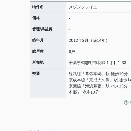
物件名
メゾンソレイユ
価格
-
管理/共益費
-
築年月
2012年2月（築14年）
総戸数
6戸
所在地
千葉県
習志野市
花咲
１丁目1-33
交通
総武線
「
幕張本郷
」駅 徒歩10分
京成本線
「
京成大久保
」駅 徒歩1
京葉線
「
海浜幕張
」駅 バス15分
本郷」 停歩10分