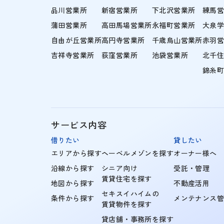
品川営業所
新宿営業所
下北沢営業所
練馬
蒲田営業所
高田馬場営業所
永福町営業所
大泉
自由が丘営業所
高円寺営業所
千歳烏山営業所
赤羽
吉祥寺営業所
荻窪営業所
池袋営業所
北千
錦糸
サービス内容
借りたい
貸したい
エリアから探す
ヘーベルメゾンを探す
オーナー様へ
沿線から探す
シニア向け
受託・管理
賃貸住宅を探す
地図から探す
不動産活用
セキスイハイムの
条件から探す
メンテナンス
賃貸物件を探す
貸店舗・事務所を探す