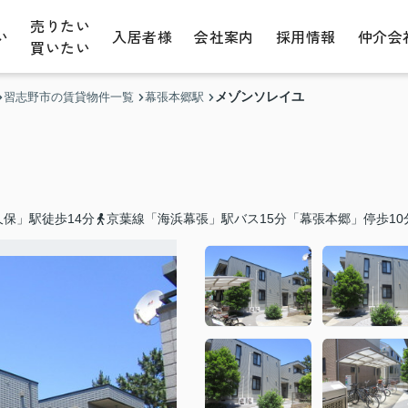
売りたい
い
入居者様
会社案内
採用情報
仲介会
買いたい
メゾンソレイユ
習志野市の賃貸物件一覧
幕張本郷駅
保」駅徒歩14分
京葉線「海浜幕張」駅バス15分「幕張本郷」停歩10