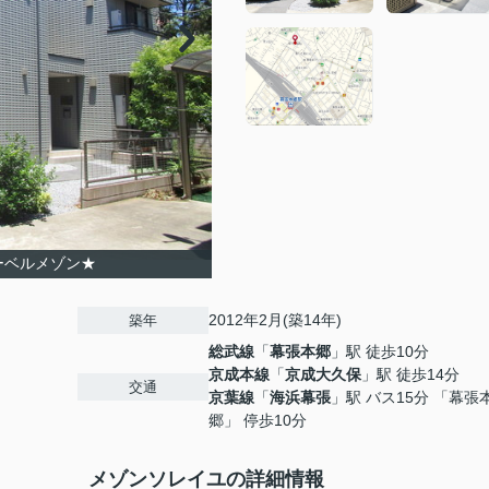
ーベルメゾン★
2012年2月(築14年)
築年
総武線
「
幕張本郷
」駅 徒歩10分
京成本線
「
京成大久保
」駅 徒歩14分
交通
京葉線
「
海浜幕張
」駅 バス15分 「幕張
郷」 停歩10分
メゾンソレイユの詳細情報