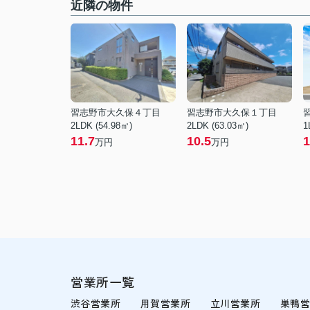
近隣の物件
習志野市大久保４丁目
習志野市大久保１丁目
2LDK (54.98㎡)
2LDK (63.03㎡)
1
11.7
10.5
1
万円
万円
営業所一覧
渋谷営業所
用賀営業所
立川営業所
巣鴨