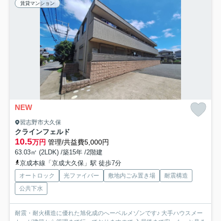
賃貸マンション
NEW
習志野市大久保
クラインフェルド
10.5
万円
管理/共益費5,000円
63.03㎡ (2LDK) /築15年 /2階建
京成本線「京成大久保」駅 徒歩7分
オートロック
光ファイバー
敷地内ごみ置き場
耐震構造
公共下水
耐震・耐火構造に優れた旭化成のへーベルメゾンです♪ 大手ハウスメー