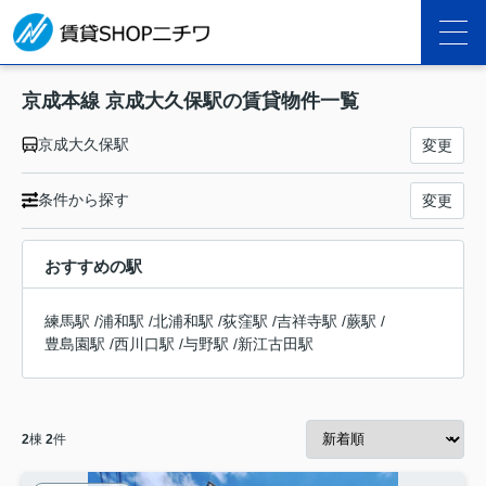
京成本線 京成大久保駅の賃貸物件一覧
京成大久保駅
変更
条件から探す
変更
おすすめの駅
練馬駅
/
浦和駅
/
北浦和駅
/
荻窪駅
/
吉祥寺駅
/
蕨駅
/
豊島園駅
/
西川口駅
/
与野駅
/
新江古田駅
2
棟
2
件