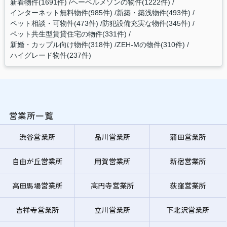
新着物件(1691件)
ヘーベルメゾンの物件(1222件)
インターネット無料物件(985件)
新築・築浅物件(493件)
ペット相談・可物件(473件)
防犯設備充実な物件(345件)
ペット共生型賃貸住宅の物件(331件)
新婚・カップル向け物件(318件)
ZEH-Mの物件(310件)
ハイグレード物件(237件)
営業所一覧
渋谷営業所
品川営業所
蒲田営業所
自由が丘営業所
用賀営業所
新宿営業所
高田馬場営業所
高円寺営業所
荻窪営業所
吉祥寺営業所
立川営業所
下北沢営業所