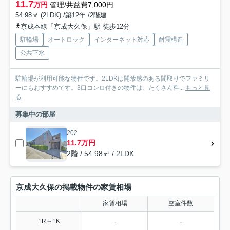
11.7
万円
管理/共益費7,000円
54.98㎡ (2LDK) /築12年 /2階建
京成本線「京成大久保」駅 徒歩12分
駐輪場
オートロック
インターネット対応
耐震構造
公共下水
駐輪場が利用可能な物件です。2LDKは開放感のある間取りでファミリ
ーにもおすすめです。3口コンロ付きの物件は、たくさん料...
もっと見
る
募集中の部屋
202
11.7万円
2階 / 54.98㎡ / 2LDK
京成大久保の掲載物件の家賃相場
家賃相場
空室件数
-
-
1R～1K