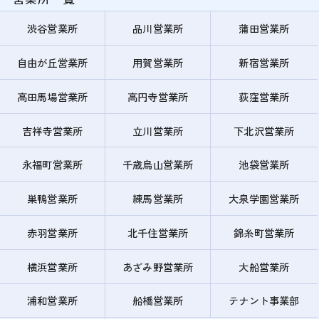
渋谷営業所
品川営業所
蒲田営業所
自由が丘営業所
用賀営業所
新宿営業所
高田馬場営業所
高円寺営業所
荻窪営業所
吉祥寺営業所
立川営業所
下北沢営業所
永福町営業所
千歳烏山営業所
池袋営業所
巣鴨営業所
練馬営業所
大泉学園営業所
赤羽営業所
北千住営業所
錦糸町営業所
横浜営業所
あざみ野営業所
大船営業所
浦和営業所
船橋営業所
テナント事業部