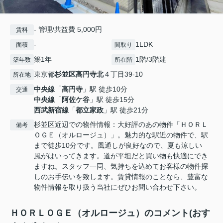
- 管理/共益費 5,000円
賃料
-
1LDK
面積
間取り
築1年
1階/3階建
築年数
所在階
東京都
杉並区
高円寺北
４丁目39-10
所在地
中央線
「
高円寺
」駅 徒歩10分
交通
中央線
「
阿佐ケ谷
」駅 徒歩15分
西武新宿線
「
都立家政
」駅 徒歩21分
杉並区近辺での物件情報：大好評のあの物件「ＨＯＲＬ
備考
ＯＧＥ（オルロージュ）」。魅力的な駅近の物件で、駅
まで徒歩10分です。風通しが良好なので、夏も涼しい
風がはいってきます。道が平坦だと買い物も快適にでき
ますね。スタッフ一同、気持ちを込めてお客様の物件探
しのお手伝いを致します。賃貸情報のことなら、豊富な
物件情報を取り扱う当社にぜひお問い合わせ下さい。
ＨＯＲＬＯＧＥ（オルロージュ）のコメント(おす