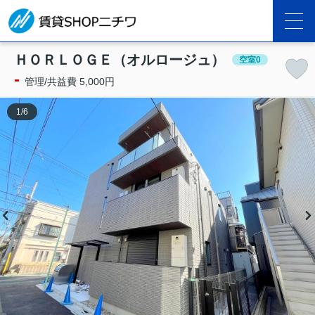
ＨＯＲＬＯＧＥ（オルロージュ）
空室0
-
管理/共益費 5,000円
1
/
6