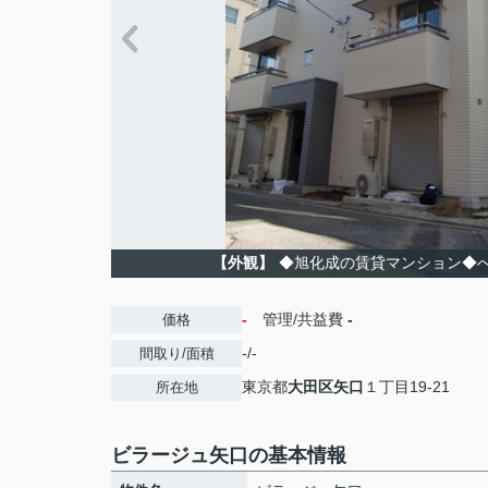
【外観】
◆旭化成の賃貸マンション◆
-
管理/共益費
-
価格
-/-
間取り/面積
東京都
大田区
矢口
１丁目19-21
所在地
ビラージュ矢口の基本情報