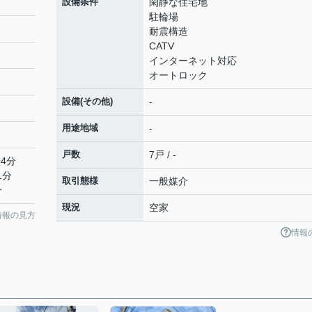
設備条件
閑静な住宅地
駐輪場
耐震構造
CATV
インターネット対応
オートロック
設備(その他)
-
用途地域
-
戸数
7戸 / -
4分
1分
取引態様
一般媒介
分
現況
空家
情報の見方
情報