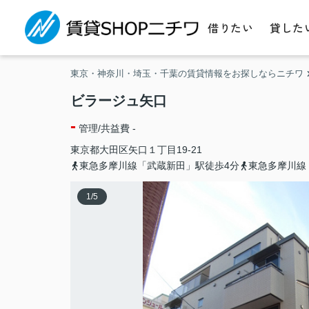
借りたい
貸した
東京・神奈川・埼玉・千葉の賃貸情報をお探しならニチワ
ビラージュ矢口
-
管理/共益費 -
東京都
大田区
矢口
１丁目19-21
東急多摩川線「武蔵新田」駅徒歩4分
東急多摩川線
1
/
5