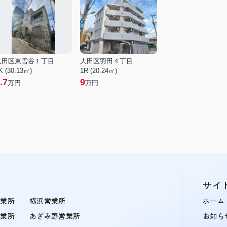
大田区東雪谷１丁目
大田区羽田４丁目
K (30.13㎡)
1R (20.24㎡)
.7
9
万円
万円
サイ
営業所
横浜営業所
ホーム
営業所
あざみ野営業所
お知ら