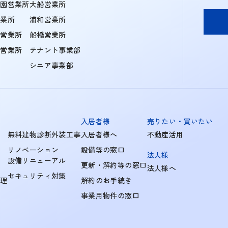
学園営業所
大船営業所
営業所
浦和営業所
住営業所
船橋営業所
町営業所
テナント事業部
シニア事業部
入居者様
売りたい・買いたい
無料建物診断外装工事
入居者様へ
不動産活用
リノベーション
設備等の窓口
法人様
設備リニューアル
更新・解約等の窓口
法人様へ
セキュリティ対策
管理
解約のお手続き
事業用物件の窓口