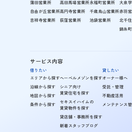
蒲田営業所
高田馬場営業所
永福町営業所
大泉
自由が丘営業所
高円寺営業所
千歳烏山営業所
赤羽
吉祥寺営業所
荻窪営業所
池袋営業所
北千
錦糸
サービス内容
借りたい
貸したい
エリアから探す
ヘーベルメゾンを探す
オーナー様へ
沿線から探す
シニア向け
受託・管理
賃貸住宅を探す
地図から探す
不動産活用
セキスイハイムの
条件から探す
メンテナンス
賃貸物件を探す
貸店舗・事務所を探す
新着スタッフブログ