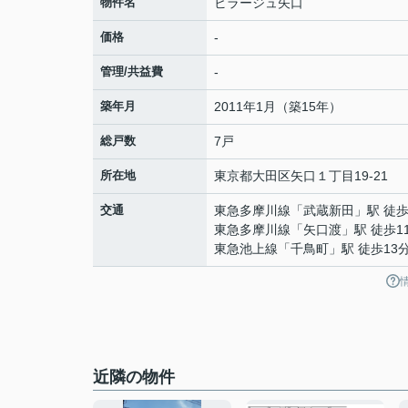
物件名
ビラージュ矢口
価格
-
管理/共益費
-
築年月
2011年1月（築15年）
総戸数
7戸
所在地
東京都
大田区
矢口
１丁目19-21
交通
東急多摩川線
「
武蔵新田
」駅 徒歩
東急多摩川線
「
矢口渡
」駅 徒歩1
東急池上線
「
千鳥町
」駅 徒歩13
近隣の物件