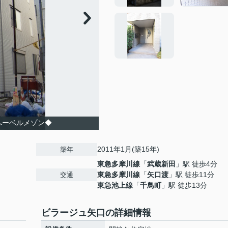
へーベルメゾン◆
2011年1月(築15年)
築年
東急多摩川線
「
武蔵新田
」駅 徒歩4分
東急多摩川線
「
矢口渡
」駅 徒歩11分
交通
東急池上線
「
千鳥町
」駅 徒歩13分
ビラージュ矢口の詳細情報