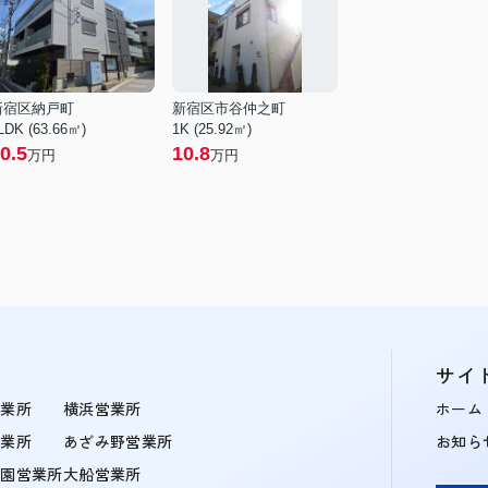
新宿区納戸町
新宿区市谷仲之町
LDK (63.66㎡)
1K (25.92㎡)
0.5
10.8
万円
万円
サイ
営業所
横浜営業所
ホーム
営業所
あざみ野営業所
お知ら
学園営業所
大船営業所