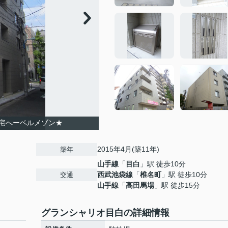
宅へーベルメゾン★
2015年4月(築11年)
築年
山手線
「
目白
」駅 徒歩10分
西武池袋線
「
椎名町
」駅 徒歩10分
交通
山手線
「
高田馬場
」駅 徒歩15分
グランシャリオ目白の詳細情報