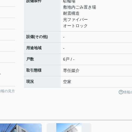
設備条件
駐輪場
敷地内ごみ置き場
耐震構造
光ファイバー
オートロック
設備(その他)
-
用途地域
-
戸数
6戸 / -
取引態様
専任媒介
分
現況
空家
情報の見方
情報