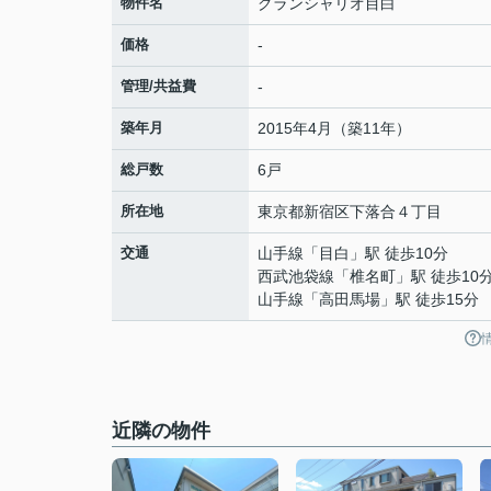
物件名
グランシャリオ目白
価格
-
管理/共益費
-
築年月
2015年4月（築11年）
総戸数
6戸
所在地
東京都
新宿区
下落合
４丁目
交通
山手線
「
目白
」駅 徒歩10分
西武池袋線
「
椎名町
」駅 徒歩10
山手線
「
高田馬場
」駅 徒歩15分
近隣の物件