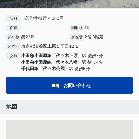
- 管理/共益費 4,000円
賃料
-
1K
面積
間取り
築22年
2階/3階建
築年数
所在階
東京都
渋谷区
上原
１丁目42-1
所在地
小田急小田原線
「
代々木上原
」駅 徒歩7分
交通
小田急小田原線
「
代々木八幡
」駅 徒歩4分
千代田線
「
代々木公園
」駅 徒歩5分
お問い合わせ
無料
地図