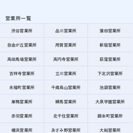
営業所一覧
渋谷営業所
品川営業所
蒲田営業所
自由が丘営業所
用賀営業所
新宿営業所
高田馬場営業所
高円寺営業所
荻窪営業所
吉祥寺営業所
立川営業所
下北沢営業所
永福町営業所
千歳烏山営業所
池袋営業所
巣鴨営業所
練馬営業所
大泉学園営業所
赤羽営業所
北千住営業所
錦糸町営業所
横浜営業所
あざみ野営業所
大船営業所