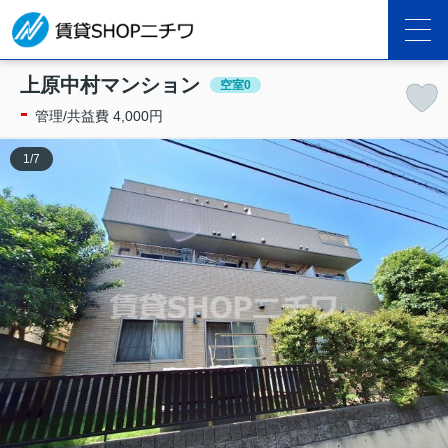
上原中村マンション
空室0
-
管理/共益費 4,000円
1
/
7