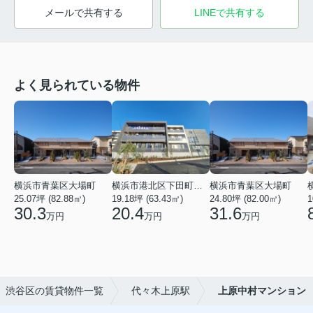
メールで共有する
LINEで共有する
よく見られている物件
横浜市青葉区大場町
横浜市港北区下田町２丁目
横浜市青葉区大場町
25.07坪 (82.88㎡)
19.18坪 (63.43㎡)
24.80坪 (82.00㎡)
1
30.3
20.4
31.6
万円
万円
万円
渋谷区の賃貸物件一覧
代々木上原駅
上原中村マンション