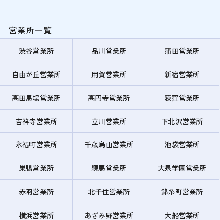
営業所一覧
渋谷営業所
品川営業所
蒲田営業所
自由が丘営業所
用賀営業所
新宿営業所
高田馬場営業所
高円寺営業所
荻窪営業所
吉祥寺営業所
立川営業所
下北沢営業所
永福町営業所
千歳烏山営業所
池袋営業所
巣鴨営業所
練馬営業所
大泉学園営業所
赤羽営業所
北千住営業所
錦糸町営業所
横浜営業所
あざみ野営業所
大船営業所