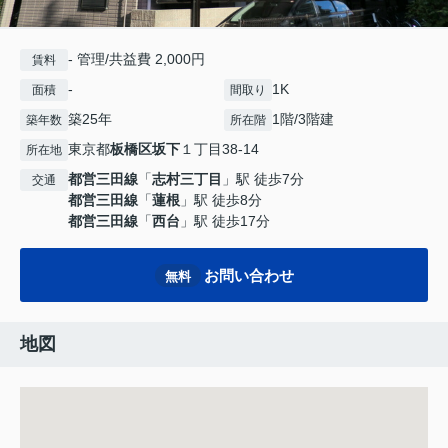
- 管理/共益費 2,000円
賃料
-
1K
面積
間取り
築25年
1階/3階建
築年数
所在階
東京都
板橋区
坂下
１丁目38-14
所在地
都営三田線
「
志村三丁目
」駅 徒歩7分
交通
都営三田線
「
蓮根
」駅 徒歩8分
都営三田線
「
西台
」駅 徒歩17分
お問い合わせ
無料
地図