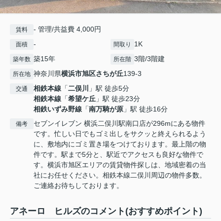
- 管理/共益費 4,000円
賃料
-
1K
面積
間取り
築15年
3階/3階建
築年数
所在階
神奈川県
横浜市旭区
さちが丘
139-3
所在地
相鉄本線
「
二俣川
」駅 徒歩5分
交通
相鉄本線
「
希望ケ丘
」駅 徒歩23分
相鉄いずみ野線
「
南万騎が原
」駅 徒歩16分
セブンイレブン 横浜二俣川駅南口店が296mにある物件
備考
です。忙しい日でもゴミ出しをサクッと終えられるよう
に、敷地内にゴミ置き場をつけております。最上階の物
件です。駅まで5分と、駅近でアクセスも良好な物件で
す。横浜市旭区エリアの賃貸物件探しは、地域密着の当
社にお任せください。相鉄本線二俣川周辺の物件多数。
ご連絡お待ちしております。
アネーロ ヒルズのコメント(おすすめポイント)