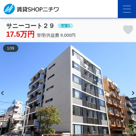
サニーコート２９
空室1
17.5万円
管理/共益費 9,000円
1
/
39