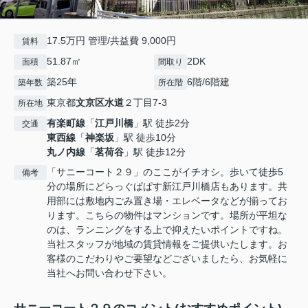
17.5万円 管理/共益費 9,000円
賃料
51.87㎡
2DK
面積
間取り
築25年
6階/6階建
築年数
所在階
東京都
文京区
水道
２丁目7-3
所在地
有楽町線
「
江戸川橋
」駅 徒歩2分
交通
東西線
「
神楽坂
」駅 徒歩10分
丸ノ内線
「
茗荷谷
」駅 徒歩12分
「サニーコート２９」のここがイチオシ。歩いて徒歩5
備考
分の場所にどらっぐぱぱす新江戸川橋店もあります。共
用部には敷地内ごみ置き場・エレベータなどが揃ってお
ります。こちらの物件はマンションです。場所が平坦な
のは、ランニングをする上で抑えたいポイントですね。
当社スタッフが地域の賃貸情報をご提供いたします。お
客様のこだわりやご要望などございましたら、お気軽に
当社へお問い合わせ下さい。