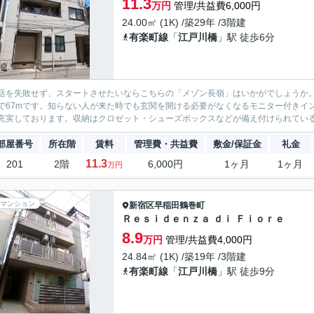
11.3
万円
管理/共益費6,000円
24.00㎡ (1K) /築29年 /3階建
有楽町線
「
江戸川橋
」駅 徒歩6分
活を失敗せず、スタートさせたいならこちらの「メゾン長嶺」はいかがでしょうか
で67mです。知らない人が来た時でも玄関を開ける必要がなくなるモニター付きイン
充実しております。収納はクロゼット・シューズボックスなどが備え付けられているの
部屋番号
所在階
賃料
管理費・共益費
敷金/保証金
礼金
11.3
201
2階
6,000円
1ヶ月
1ヶ月
万円
マンション
新宿区
早稲田鶴巻町
Ｒｅｓｉｄｅｎｚａ ｄｉ Ｆｉｏｒｅ
8.9
万円
管理/共益費4,000円
24.84㎡ (1K) /築19年 /3階建
有楽町線
「
江戸川橋
」駅 徒歩9分