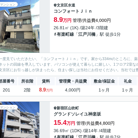
マンション
文京区
水道
コンフォートＪｉｎ
8.9
万円
管理/共益費4,000円
26.81㎡ (1K) /築24年 /3階建
有楽町線
「
江戸川橋
」駅 徒歩1分
一度見ていただきたい、「コンフォートＪｉｎ」です。家から334mのところに、
ネットの回線を導入しています、パソコンが使えて暮らしに嬉しい。1フロア2室な
文京区にお引っ越しが決まったら、住まい探しは当社にお任せください。当社では豊富
部屋番号
所在階
賃料
管理費・共益費
敷金/保証金
礼金
8.9
201
2階
4,000円
1ヶ月
1ヶ月
万円
マンション
新宿区
山吹町
グランドソレイユ神楽坂
15.4
万円
管理/共益費4,800円
36.69㎡ (1DK) /築14年 /4階建
有楽町線
「
江戸川橋
」駅 徒歩7分