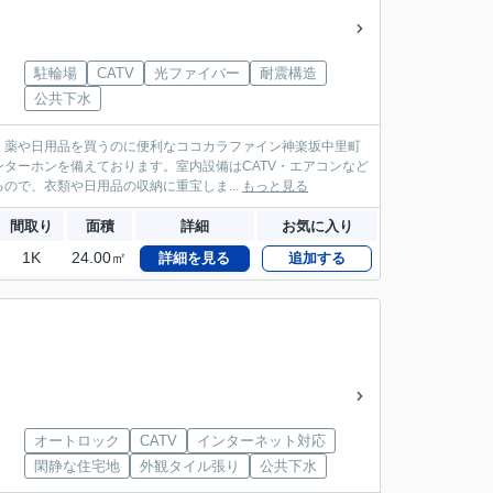
駐輪場
CATV
光ファイバー
耐震構造
公共下水
。薬や日用品を買うのに便利なココカラファイン神楽坂中里町
ターホンを備えております。室内設備はCATV・エアコンなど
で、衣類や日用品の収納に重宝しま...
もっと見る
間取り
面積
詳細
お気に入り
1K
24.00㎡
詳細を見る
追加する
オートロック
CATV
インターネット対応
閑静な住宅地
外観タイル張り
公共下水