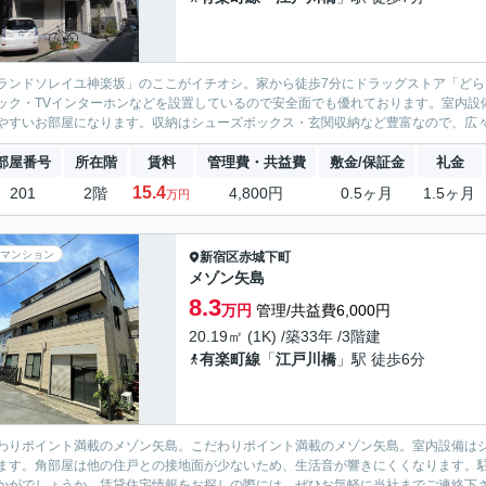
ランドソレイユ神楽坂」のここがイチオシ。家から徒歩7分にドラッグストア「ど
ック・TVインターホンなどを設置しているので安全面でも優れております。室内設
やすいお部屋になります。収納はシューズボックス・玄関収納など豊富なので、広々と
部屋番号
所在階
賃料
管理費・共益費
敷金/保証金
礼金
15.4
201
2階
4,800円
0.5ヶ月
1.5ヶ月
万円
マンション
新宿区
赤城下町
メゾン矢島
8.3
万円
管理/共益費6,000円
20.19㎡ (1K) /築33年 /3階建
有楽町線
「
江戸川橋
」駅 徒歩6分
わりポイント満載のメゾン矢島。こだわりポイント満載のメゾン矢島。室内設備は
ます。角部屋は他の住戸との接地面が少ないため、生活音が響きにくくなります。
かがでしょうか。賃貸住宅情報をお探しの際には、ぜひお気軽に当社までご連絡下