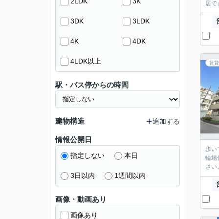
2LDK
3K
居で
3DK
3LDK
4K
4DK
4LDK以上
賃貸
駅・バス停からの時間
建物構造
追加する
情報公開日
歩い
指定しない
本日
輪場
さい
3日以内
1週間以内
画像・動画あり
画像あり