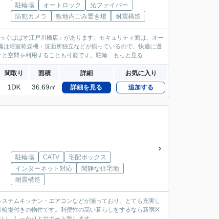
駐輪場
オートロック
光ファイバー
防犯カメラ
敷地内ごみ置き場
耐震構造
らっぐぱぱす江戸川橋店」があります。セキュリティ面は、オー
備は浴室乾燥機・洗面所独立などが揃っているので、快適に過
空間を利用することも可能です。駐輪...
もっと見る
間取り
面積
詳細
お気に入り
1DK
36.69㎡
詳細を見る
追加する
駐輪場
CATV
宅配ボックス
インターネット対応
閑静な住宅地
耐震構造
システムキッチン・エアコンなどが揃っており、とても充実し
駐輪場付きの物件です。利便性の高い暮らしをするなら新宿区
さい。しっかりとサポート致します。