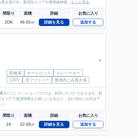
き場です。新宿区エリアや東西線神楽...
もっと見る
間取り
面積
詳細
お気に入り
2DK
46.65㎡
詳細を見る
追加する
駐輪場
オートロック
エレベーター
CATV
光ファイバー
敷地内ごみ置き場
に響きにくいクッションフロアは、好評いただいております。駐
区エリアで賃貸情報をお探しになるなら、ぜひ当社にお任せ下
さい。
間取り
面積
詳細
お気に入り
1K
22.68㎡
詳細を見る
追加する