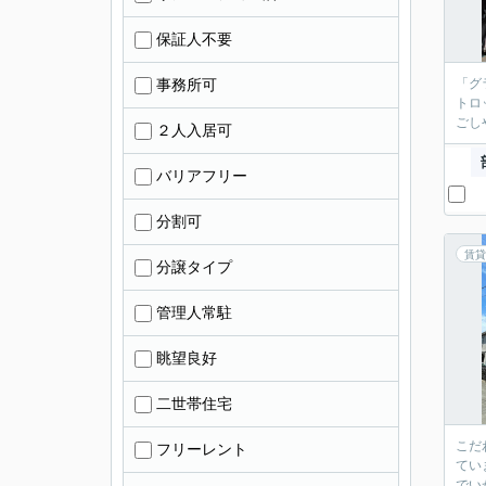
保証人不要
事務所可
「グ
トロ
ごし
２人入居可
バリアフリー
分割可
賃貸
分譲タイプ
管理人常駐
眺望良好
二世帯住宅
こだ
フリーレント
てい
でい