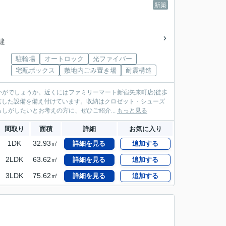
新築
階建
駐輪場
オートロック
光ファイバー
宅配ボックス
敷地内ごみ置き場
耐震構造
がでしょうか。近くにはファミリーマート新宿矢来町店(徒歩
実した設備を備え付けています。収納はクロゼット・シューズ
がしたいとお考えの方に、ぜひご紹介...
もっと見る
間取り
面積
詳細
お気に入り
1DK
32.93㎡
詳細を見る
追加する
2LDK
63.62㎡
詳細を見る
追加する
3LDK
75.62㎡
詳細を見る
追加する