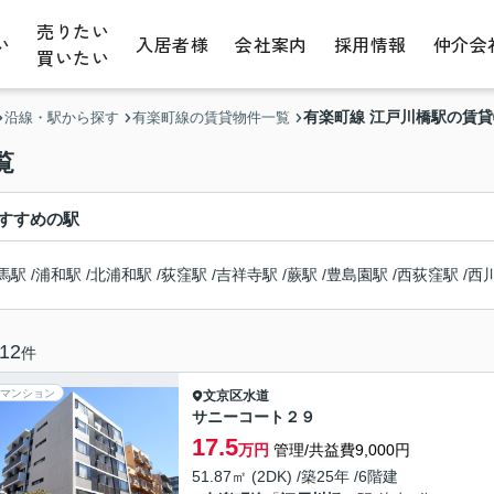
売りたい
い
入居者様
会社案内
採用情報
仲介会
買いたい
有楽町線 江戸川橋駅の賃
沿線・駅から探す
有楽町線の賃貸物件一覧
覧
すすめの駅
馬駅
/
浦和駅
/
北浦和駅
/
荻窪駅
/
吉祥寺駅
/
蕨駅
/
豊島園駅
/
西荻窪駅
/
西
12
件
マンション
文京区
水道
サニーコート２９
17.5
万円
管理/共益費9,000円
51.87㎡ (2DK) /築25年 /6階建