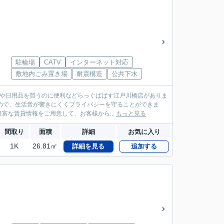
駐輪場
CATV
インターネット対応
敷地内ごみ置き場
耐震構造
公共下水
薬や日用品を買うのに便利などらっぐぱぱす江戸川橋店がありま
ので、生活音が響きにくくプライバシーを守ることができま
な賃貸情報をご用意して、お客様から...
もっと見る
間取り
面積
詳細
お気に入り
1K
26.81㎡
詳細を見る
追加する