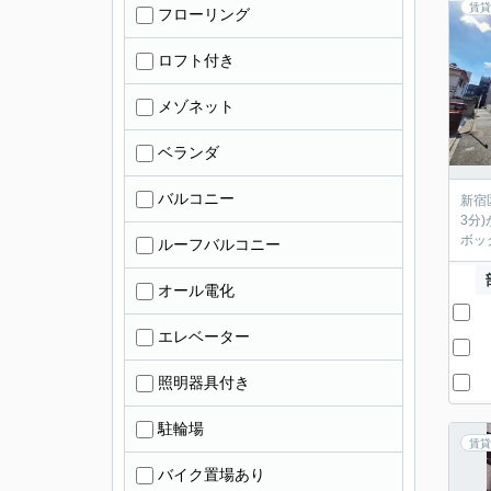
賃貸
フローリング
ロフト付き
メゾネット
ベランダ
バルコニー
新宿
3分
ボッ
ルーフバルコニー
オール電化
エレベーター
照明器具付き
駐輪場
賃貸
バイク置場あり