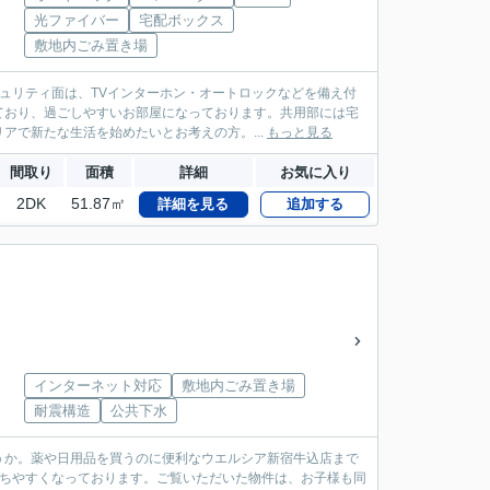
光ファイバー
宅配ボックス
敷地内ごみ置き場
ュリティ面は、TVインターホン・オートロックなどを備え付
ており、過ごしやすいお部屋になっております。共用部には宅
アで新たな生活を始めたいとお考えの方。...
もっと見る
間取り
面積
詳細
お気に入り
2DK
51.87㎡
詳細を見る
追加する
インターネット対応
敷地内ごみ置き場
耐震構造
公共下水
うか。薬や日用品を買うのに便利なウエルシア新宿牛込店まで
保ちやすくなっております。ご覧いただいた物件は、お子様も同