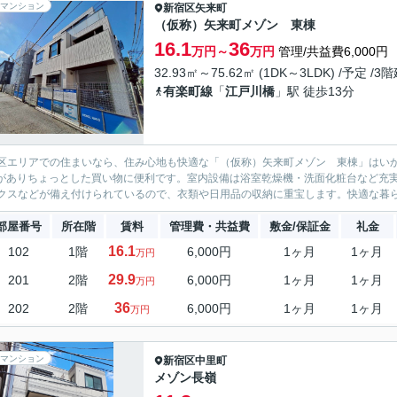
マンション
新宿区
矢来町
（仮称）矢来町メゾン 東棟
16.1
36
万円～
万円
管理/共益費6,000円
32.93㎡～75.62㎡ (1DK～3LDK) /予定 /3
有楽町線
「
江戸川橋
」駅 徒歩13分
区エリアでの住まいなら、住み心地も快適な「（仮称）矢来町メゾン 東棟」はいか
)がありちょっとした買い物に便利です。室内設備は浴室乾燥機・洗面化粧台など充
クスなどが備え付けられているので、衣類や日用品の収納に重宝します。快適な暮らし
部屋番号
所在階
賃料
管理費・共益費
敷金/保証金
礼金
16.1
102
1階
6,000円
1ヶ月
1ヶ月
万円
29.9
201
2階
6,000円
1ヶ月
1ヶ月
万円
36
202
2階
6,000円
1ヶ月
1ヶ月
万円
マンション
新宿区
中里町
メゾン長嶺