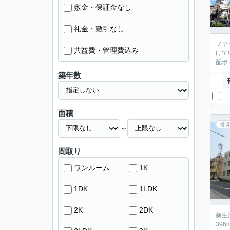
敷金・保証金なし
礼金・敷引なし
ファ
共益費・管理費込み
けて
配ボ
築年数
面積
賃貸
～
間取り
ワンルーム
1K
1DK
1LDK
2K
2DK
新生
39