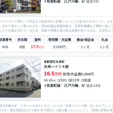
有楽町線
「
江戸川橋
」駅 徒歩2分
ミリーマート関口一丁目店まで徒歩3分と近場にコンビニがあるのもポイント。セキ
いるので安心して暮らせます。室内設備は洗面化粧台・浴室乾燥機など豊富に揃っ
ックスを備え付けているため、対面で荷物を受け取る必要がありません。文京区エリ
部屋番号
所在階
賃料
管理費・共益費
敷金/保証金
礼金
17.5
606
6階
9,000円
1ヶ月
1ヶ月
万円
マンション
新宿区
矢来町
矢来ハイツＡ館
16.5
万円
管理/共益費5,000円
46.65㎡ (2DK) /築32年 /3階建
有楽町線
「
江戸川橋
」駅 徒歩14分
活を失敗せず、スタートさせたいならこちらの「矢来ハイツＡ館」はいかがでしょ
6mです。独立洗面台なので床が水で濡れたり鏡が曇ったりしにくく、清潔な状態を