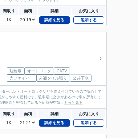
間取り
面積
詳細
お気に入り
1K
20.19㎡
詳細を見る
追加する
駐輪場
オートロック
CATV
光ファイバー
外観タイル張り
公共下水
インターホン・オートロックなどを備え付けているので安心して
理がしやすく便利です。駐車場に空きがあるので車を所有して
理器具と密着しているため熱が空気...
もっと見る
間取り
面積
詳細
お気に入り
1K
21.21㎡
詳細を見る
追加する