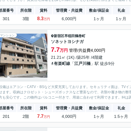
部屋番号
所在階
賃料
管理費・共益費
敷金/保証金
礼金
8.3
301
3階
6,000円
1ヶ月
1ヶ月
万円
マンション
新宿区
早稲田鶴巻町
ソネットヨシナガ
7.7
万円
管理/共益費4,000円
21.21㎡ (1K) /築25年 /4階建
有楽町線
「
江戸川橋
」駅 徒歩9分
設備はエアコン・CATV・BSなど大変充実しております。セキュリティ面は、TV
せます。収納はクロゼット・シューズボックスなど豊富なので、衣類や履き物の整
方も安心です。この物件はバルコニー付きで、用途に合わせて利用できます。IHは調
部屋番号
所在階
賃料
管理費・共益費
敷金/保証金
礼金
7.7
201
2階
4,000円
1ヶ月
1.5ヶ月
万円