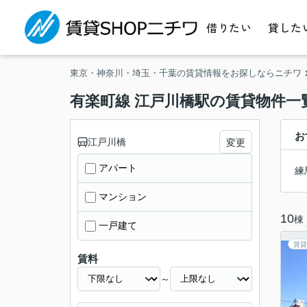
借りたい
貸した
東京・神奈川・埼玉・千葉の賃貸情報をお探しならニチワ
有楽町線 江戸川橋駅の賃貸物件一
お
江戸川橋
変更
アパート
練
マンション
10
棟
一戸建て
賃貸
賃料
～