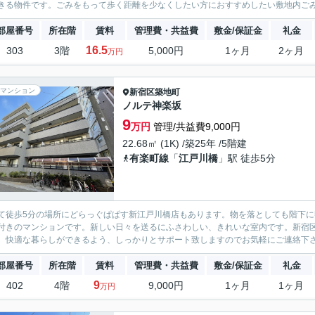
きる物件です。ごみをもって歩く距離を少なくしたい方におすすめしたい敷地内ごみ置
部屋番号
所在階
賃料
管理費・共益費
敷金/保証金
礼金
16.5
303
3階
5,000円
1ヶ月
2ヶ月
万円
マンション
新宿区
築地町
ノルテ神楽坂
9
万円
管理/共益費9,000円
22.68㎡ (1K) /築25年 /5階建
有楽町線
「
江戸川橋
」駅 徒歩5分
て徒歩5分の場所にどらっぐぱぱす新江戸川橋店もあります。物を落としても階下
付きのマンションです。新しい日々を送るにふさわしい、きれいな室内です。新宿
。快適な暮らしができるよう、しっかりとサポート致しますのでお気軽にご連絡下
部屋番号
所在階
賃料
管理費・共益費
敷金/保証金
礼金
9
402
4階
9,000円
1ヶ月
1ヶ月
万円