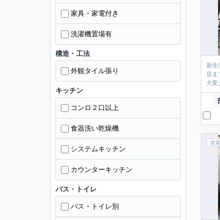
家具・家電付き
洗濯機置場有
構造・工法
新生
外観タイル張り
店ま
大変
キッチン
コンロ２口以上
食器洗い乾燥機
賃貸
システムキッチン
カウンターキッチン
バス・トイレ
バス・トイレ別