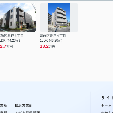
葛飾区奥戸３丁目
葛飾区青戸４丁目
LDK (44.23㎡)
1LDK (46.20㎡)
2.7
13.2
万円
万円
サイ
営業所
横浜営業所
ホーム
営業所
あざみ野営業所
お知ら