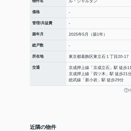
物件名
ル・ジャルダン
価格
-
管理/共益費
-
築年月
2025年5月（築1年）
総戸数
-
所在地
東京都
葛飾区
東立石
１丁目20-17
交通
京成押上線
「
京成立石
」駅 徒歩1
京成押上線
「
四ツ木
」駅 徒歩21
総武線
「
新小岩
」駅 徒歩29分
近隣の物件