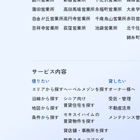
蒲田営業所
高田馬場営業所
永福町営業所
大泉
自由が丘営業所
高円寺営業所
千歳烏山営業所
赤羽
吉祥寺営業所
荻窪営業所
池袋営業所
北千
錦糸
サービス内容
借りたい
貸したい
エリアから探す
ヘーベルメゾンを探す
オーナー様へ
沿線から探す
シニア向け
受託・管理
賃貸住宅を探す
地図から探す
不動産活用
セキスイハイムの
条件から探す
メンテナンス
賃貸物件を探す
貸店舗・事務所を探す
新着スタッフブログ