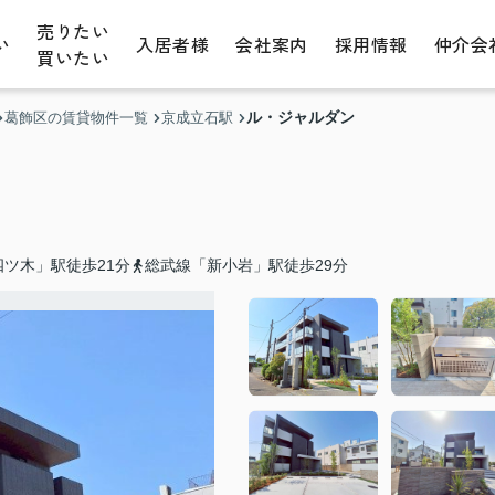
売りたい
い
入居者様
会社案内
採用情報
仲介会
買いたい
ル・ジャルダン
葛飾区の賃貸物件一覧
京成立石駅
ツ木」駅徒歩21分
総武線「新小岩」駅徒歩29分