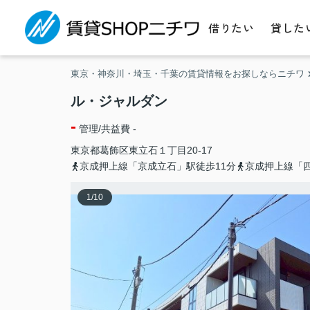
借りたい
貸した
東京・神奈川・埼玉・千葉の賃貸情報をお探しならニチワ
ル・ジャルダン
-
管理/共益費 -
東京都
葛飾区
東立石
１丁目20-17
京成押上線「京成立石」駅徒歩11分
京成押上線「四
1
/
10