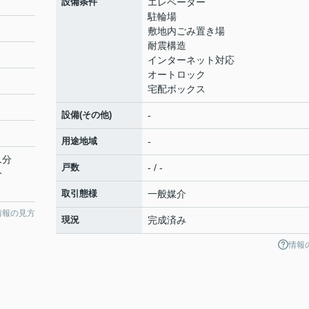
設備条件
エレベーター
駐輪場
敷地内ごみ置き場
耐震構造
インターネット対応
オートロック
宅配ボックス
設備(その他)
-
用途地域
-
1分
戸数
- / -
分
取引態様
一般媒介
情報の見方
現況
完成済み
情報