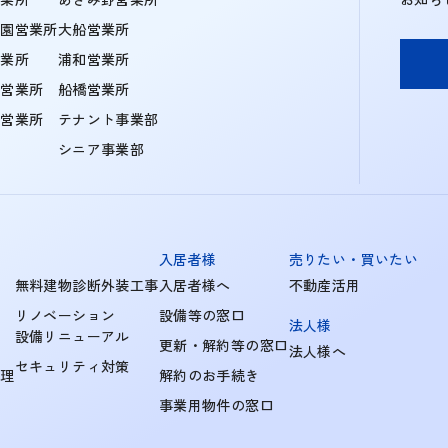
学園営業所
大船営業所
営業所
浦和営業所
住営業所
船橋営業所
町営業所
テナント事業部
シニア事業部
入居者様
売りたい・買いたい
無料建物診断外装工事
入居者様へ
不動産活用
リノベーション
設備等の窓口
法人様
設備リニューアル
更新・解約等の窓口
法人様へ
セキュリティ対策
管理
解約のお手続き
事業用物件の窓口