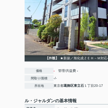
【外観】
★新築／旭化成ＺＥＨ－Ｍ対応
-
管理/共益費
-
価格
-/-
間取り/面積
東京都
葛飾区
東立石
１丁目20-17
所在地
ル・ジャルダンの基本情報