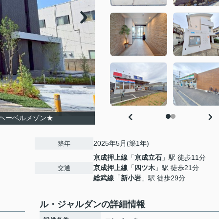
ヘーベルメゾン★
2025年5月(築1年)
築年
京成押上線
「
京成立石
」駅 徒歩11分
京成押上線
「
四ツ木
」駅 徒歩21分
交通
総武線
「
新小岩
」駅 徒歩29分
ル・ジャルダンの詳細情報