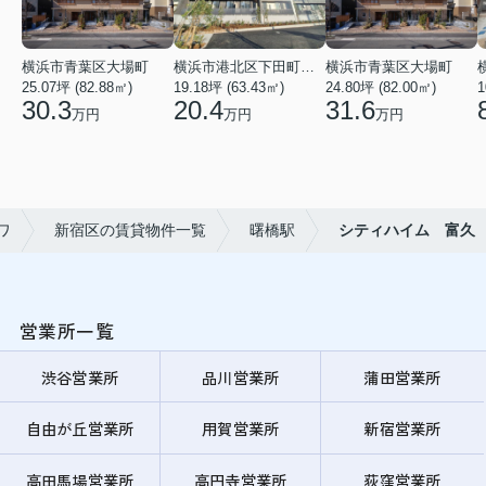
横浜市青葉区大場町
横浜市港北区下田町２丁目
横浜市青葉区大場町
25.07坪 (82.88㎡)
19.18坪 (63.43㎡)
24.80坪 (82.00㎡)
1
30.3
20.4
31.6
万円
万円
万円
ワ
新宿区の賃貸物件一覧
曙橋駅
シティハイム 富久
営業所一覧
渋谷営業所
品川営業所
蒲田営業所
自由が丘営業所
用賀営業所
新宿営業所
高田馬場営業所
高円寺営業所
荻窪営業所