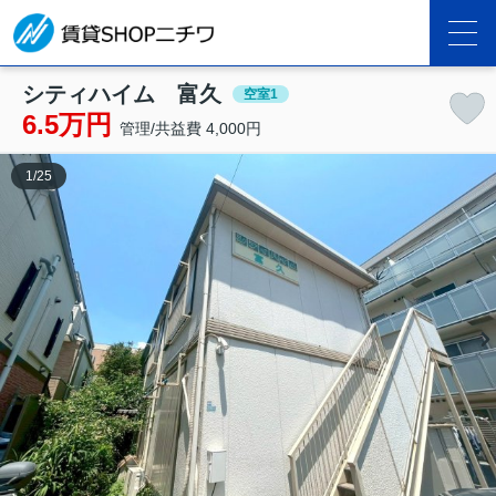
シティハイム 富久
空室1
6.5万円
管理/共益費 4,000円
1
/
25