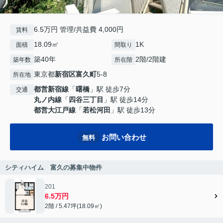
6.5万円 管理/共益費 4,000円
賃料
18.09㎡
1K
面積
間取り
築40年
2階/2階建
築年数
所在階
東京都
新宿区
富久町
5-8
所在地
都営新宿線
「
曙橋
」駅 徒歩7分
交通
丸ノ内線
「
四谷三丁目
」駅 徒歩14分
都営大江戸線
「
若松河田
」駅 徒歩13分
お問い合わせ
無料
シティハイム 富久の募集中物件
201
6.5万円
2階 / 5.47坪(18.09㎡)