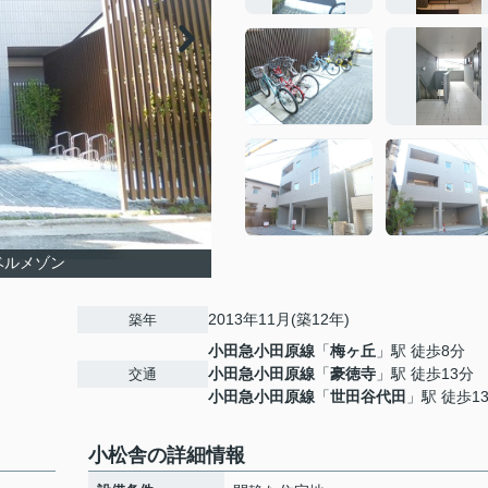
ベルメゾン
2013年11月(築12年)
築年
小田急小田原線
「
梅ヶ丘
」駅 徒歩8分
小田急小田原線
「
豪徳寺
」駅 徒歩13分
交通
小田急小田原線
「
世田谷代田
」駅 徒歩1
小松舎の詳細情報