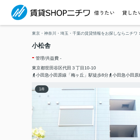
借りたい
貸した
東京・神奈川・埼玉・千葉の賃貸情報をお探しならニチワ
小松舎
-
管理/共益費 -
東京都
世田谷区
代田
３丁目10-10
小田急小田原線「梅ヶ丘」駅徒歩8分
小田急小田原
1
/
8