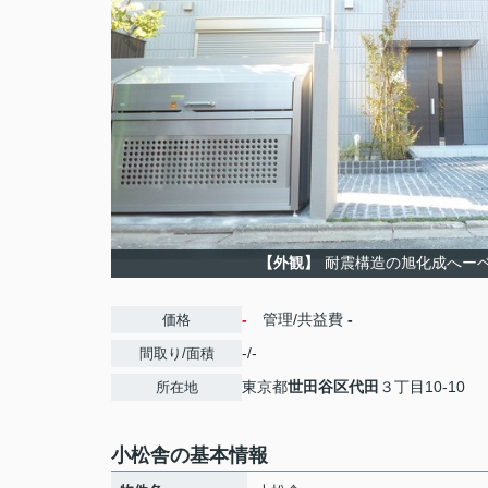
【外観】
耐震構造の旭化成へー
-
管理/共益費
-
価格
-/-
間取り/面積
東京都
世田谷区
代田
３丁目10-10
所在地
小松舎の基本情報