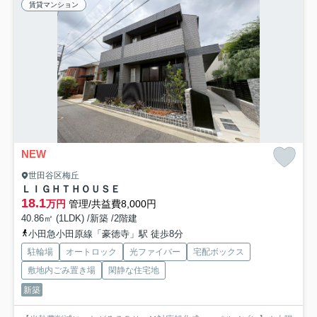
賃貸マンション
NEW
世田谷区梅丘
ＬＩＧＨＴＨＯＵＳＥ
18.1
万円
管理/共益費8,000円
40.86㎡ (1LDK) /新築 /2階建
小田急小田原線「豪徳寺」駅 徒歩8分
駐輪場
オートロック
光ファイバー
宅配ボックス
敷地内ごみ置き場
閑静な住宅地
新築