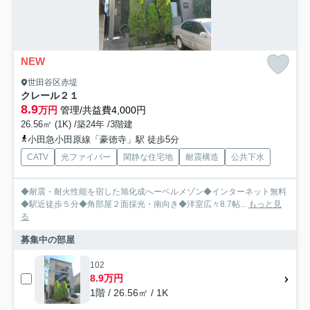
NEW
世田谷区赤堤
クレール２１
8.9
万円
管理/共益費4,000円
26.56㎡ (1K) /築24年 /3階建
小田急小田原線「豪徳寺」駅 徒歩5分
CATV
光ファイバー
閑静な住宅地
耐震構造
公共下水
◆耐震・耐火性能を宿した旭化成へーベルメゾン◆インターネット無料
◆駅近徒歩５分◆角部屋２面採光・南向き◆洋室広々8.7帖...
もっと見
る
募集中の部屋
102
8.9万円
1階 / 26.56㎡ / 1K