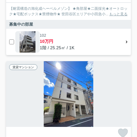
【耐震構造の旭化成ヘーベルメゾン】 ★角部屋★二面採光★オートロッ
ク★宅配ボックス★禁煙物件★ 世田谷区エリアや小田急小...
もっと見る
募集中の部屋
102
10万円
1階 / 25.25㎡ / 1K
賃貸マンション