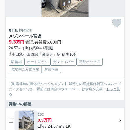
世田谷区宮坂
メゾンベール宮坂
9.3
万円
管理/共益費6,000円
24.57㎡ (1K) /築6年 /3階建
小田急小田原線「豪徳寺」駅 徒歩16分
駐輪場
オートロック
光ファイバー
宅配ボックス
敷地内ごみ置き場
耐震構造
【耐震構造の旭化成ヘーベルメゾン】 最寄りの経堂駅は新宿へスムーズ
にアクセスでき、駅前には商店街やスーパー、飲食店が充実...
もっと見
る
募集中の部屋
102
9.3万円
1階 / 24.57㎡ / 1K