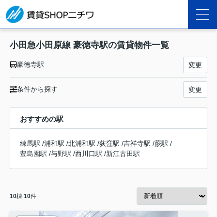
小田急小田原線 豪徳寺駅の賃貸物件一覧
豪徳寺駅
変更
条件から探す
変更
おすすめの駅
練馬駅
/
浦和駅
/
北浦和駅
/
荻窪駅
/
吉祥寺駅
/
蕨駅
/
豊島園駅
/
与野駅
/
西川口駅
/
新江古田駅
10
棟
10
件