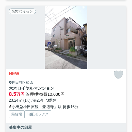
賃貸マンション
NEW
世田谷区松原
大木ロイヤルマンション
8.5
万円
管理/共益費10,000円
23.24㎡ (1K) /築26年 /3階建
小田急小田原線「豪徳寺」駅 徒歩16分
駐輪場
宅配ボックス
募集中の部屋