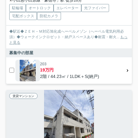
小田急小田原線「豪徳寺」駅 徒歩16分
駐輪場
オートロック
エレベーター
光ファイバー
宅配ボックス
防犯カメラ
◆駅近◆ＺＥＨ－Ｍ対応旭化成へーベルメゾン（へーベル電気利用必
須）◆ウォークインクロゼット・納戸スペースあり◆耐震・耐火...
もっ
と見る
募集中の部屋
203
19万円
2階 / 44.23㎡ / 1LDK＋S(納戸)
賃貸マンション