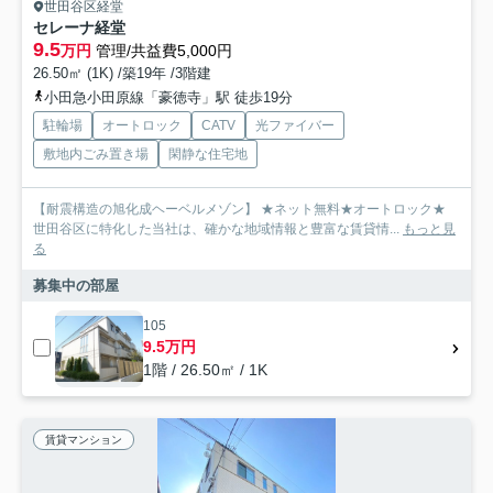
世田谷区経堂
セレーナ経堂
9.5
万円
管理/共益費5,000円
26.50㎡ (1K) /築19年 /3階建
小田急小田原線「豪徳寺」駅 徒歩19分
駐輪場
オートロック
CATV
光ファイバー
敷地内ごみ置き場
閑静な住宅地
【耐震構造の旭化成ヘーベルメゾン】 ★ネット無料★オートロック★
世田谷区に特化した当社は、確かな地域情報と豊富な賃貸情...
もっと見
る
募集中の部屋
105
9.5万円
1階 / 26.50㎡ / 1K
賃貸マンション