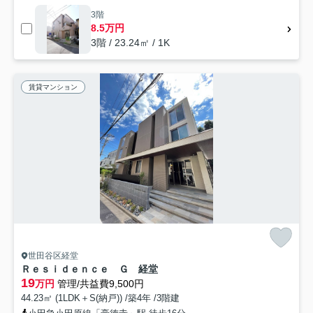
3階
8.5万円
3階 / 23.24㎡ / 1K
賃貸マンション
世田谷区経堂
Ｒｅｓｉｄｅｎｃｅ Ｇ 経堂
19
万円
管理/共益費9,500円
44.23㎡ (1LDK＋S(納戸)) /築4年 /3階建