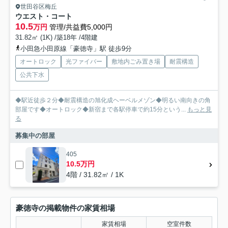
世田谷区梅丘
ウエスト・コート
10.5
万円
管理/共益費5,000円
31.82㎡ (1K) /築18年 /4階建
小田急小田原線「豪徳寺」駅 徒歩9分
オートロック
光ファイバー
敷地内ごみ置き場
耐震構造
公共下水
◆駅近徒歩２分◆耐震構造の旭化成ヘーベルメゾン◆明るい南向きの角
部屋です◆オートロック◆新宿まで各駅停車で約15分という...
もっと見
る
募集中の部屋
405
10.5万円
4階 / 31.82㎡ / 1K
豪徳寺の掲載物件の家賃相場
家賃相場
空室件数