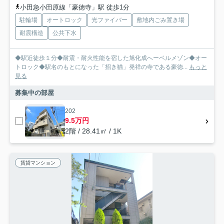
小田急小田原線「豪徳寺」駅 徒歩1分
駐輪場
オートロック
光ファイバー
敷地内ごみ置き場
耐震構造
公共下水
◆駅近徒歩１分◆耐震・耐火性能を宿した旭化成へーベルメゾン◆オー
トロック◆駅名のもとになった「招き猫」発祥の寺である豪徳...
もっと
見る
募集中の部屋
202
9.5万円
2階 / 28.41㎡ / 1K
賃貸マンション