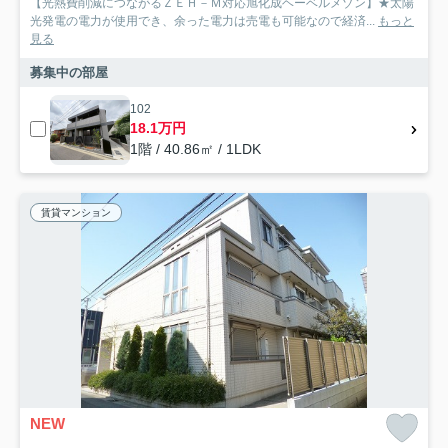
【光熱費削減につながるＺＥＨ－Ｍ対応旭化成ヘーベルメゾン】★太陽
光発電の電力が使用でき、余った電力は売電も可能なので経済...
もっと
見る
募集中の部屋
102
18.1万円
1階 / 40.86㎡ / 1LDK
賃貸マンション
NEW