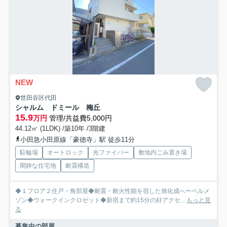
NEW
世田谷区代田
シャルム ドミール 梅丘
15.9
万円
管理/共益費5,000円
44.12㎡ (1LDK) /築10年 /3階建
小田急小田原線「豪徳寺」駅 徒歩11分
駐輪場
オートロック
光ファイバー
敷地内ごみ置き場
閑静な住宅地
耐震構造
◆１フロア２住戸・角部屋◆耐震・耐火性能を宿した旭化成へーベルメ
ゾン◆ウォークインクロゼット◆新宿まで約15分の好アクセ...
もっと見
る
募集中の部屋