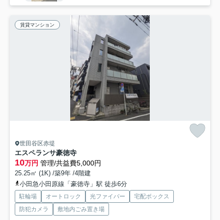
賃貸マンション
世田谷区赤堤
エスペランサ豪徳寺
10
万円
管理/共益費5,000円
25.25㎡ (1K) /築9年 /4階建
小田急小田原線「豪徳寺」駅 徒歩6分
駐輪場
オートロック
光ファイバー
宅配ボックス
防犯カメラ
敷地内ごみ置き場