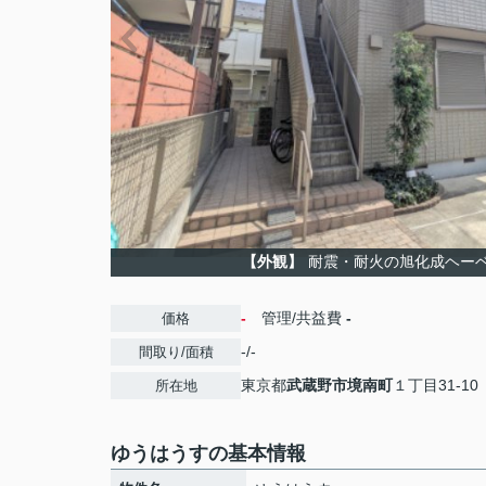
【外観】
耐震・耐火の旭化成ヘー
-
管理/共益費
-
価格
-/-
間取り/面積
東京都
武蔵野市
境南町
１丁目31-10
所在地
ゆうはうすの基本情報