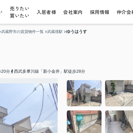
売りたい
い
入居者様
会社案内
採用情報
仲介会
買いたい
ゆうはうす
武蔵野市の賃貸物件一覧
武蔵境駅
20分
西武多摩川線「新小金井」駅徒歩28分