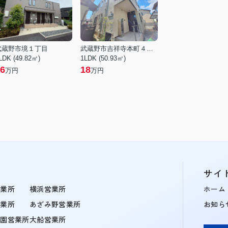
武蔵野市境１丁目
武蔵野市吉祥寺本町４丁目
LDK (49.82㎡)
1LDK (50.93㎡)
6
18
万円
万円
サイ
営業所
横浜営業所
ホーム
営業所
あざみ野営業所
お知ら
学園営業所
大船営業所