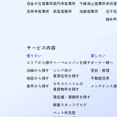
自由が丘営業所
高円寺営業所
千歳烏山営業所
赤羽
吉祥寺営業所
荻窪営業所
池袋営業所
北千
錦糸
サービス内容
借りたい
貸したい
エリアから探す
ヘーベルメゾンを探す
オーナー様へ
沿線から探す
シニア向け
受託・管理
賃貸住宅を探す
地図から探す
不動産活用
セキスイハイムの
条件から探す
メンテナンス
賃貸物件を探す
貸店舗・事務所を探す
新着スタッフブログ
ペット共生型