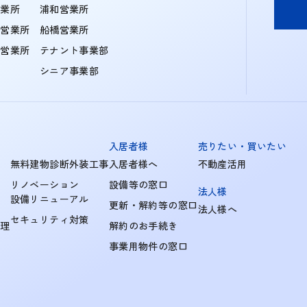
営業所
浦和営業所
住営業所
船橋営業所
町営業所
テナント事業部
シニア事業部
入居者様
売りたい・買いたい
無料建物診断外装工事
入居者様へ
不動産活用
リノベーション
設備等の窓口
法人様
設備リニューアル
更新・解約等の窓口
法人様へ
セキュリティ対策
管理
解約のお手続き
事業用物件の窓口