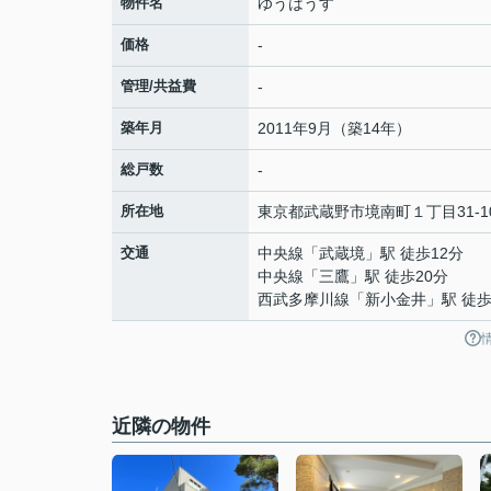
物件名
ゆうはうす
価格
-
管理/共益費
-
築年月
2011年9月（築14年）
総戸数
-
所在地
東京都
武蔵野市
境南町
１丁目31-1
交通
中央線
「
武蔵境
」駅 徒歩12分
中央線
「
三鷹
」駅 徒歩20分
西武多摩川線
「
新小金井
」駅 徒歩
近隣の物件