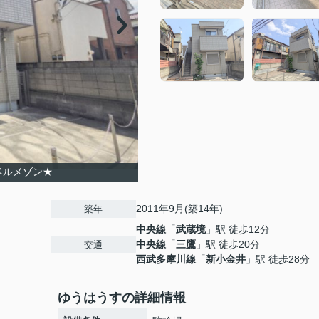
ベルメゾン★
2011年9月(築14年)
築年
中央線
「
武蔵境
」駅 徒歩12分
中央線
「
三鷹
」駅 徒歩20分
交通
西武多摩川線
「
新小金井
」駅 徒歩28分
ゆうはうすの詳細情報