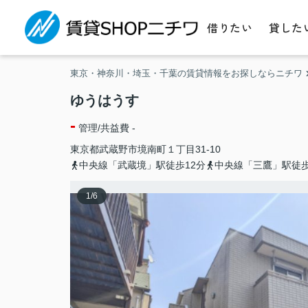
借りたい
貸した
東京・神奈川・埼玉・千葉の賃貸情報をお探しならニチワ
ゆうはうす
-
管理/共益費 -
東京都
武蔵野市
境南町
１丁目31-10
中央線「武蔵境」駅徒歩12分
中央線「三鷹」駅徒歩
1
/
6