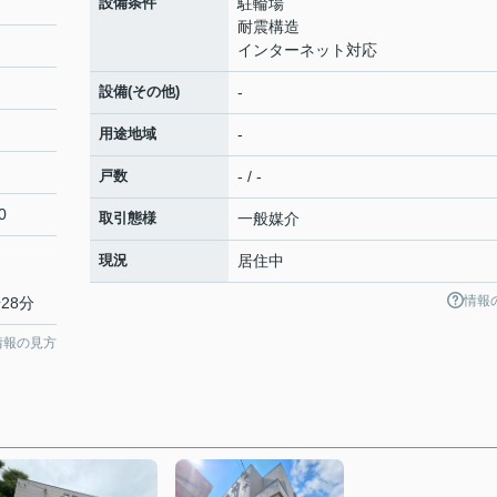
設備条件
駐輪場
耐震構造
インターネット対応
設備(その他)
-
用途地域
-
戸数
- / -
0
取引態様
一般媒介
現況
居住中
情報
28分
情報の見方