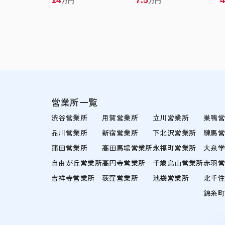
14
7.5
4
万円
万円
営業所一覧
渋谷営業所
用賀営業所
立川営業所
巣鴨
品川営業所
新宿営業所
下北沢営業所
練馬
蒲田営業所
高田馬場営業所
永福町営業所
大泉
自由が丘営業所
高円寺営業所
千歳烏山営業所
赤羽
吉祥寺営業所
荻窪営業所
池袋営業所
北千
錦糸