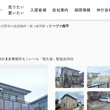
売りたい
い
入居者様
会社案内
採用情報
仲介会
買いたい
リーヴァ南平
日野市の賃貸物件一覧
南平駅
9分
多摩都市モノレール「程久保」駅徒歩35分