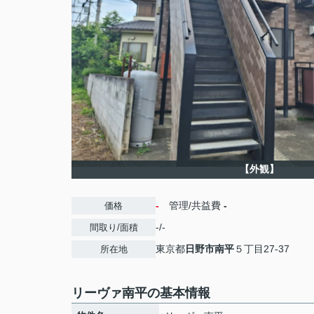
【外観】
-
管理/共益費
-
価格
-/-
間取り/面積
東京都
日野市
南平
５丁目27-37
所在地
リーヴァ南平の基本情報