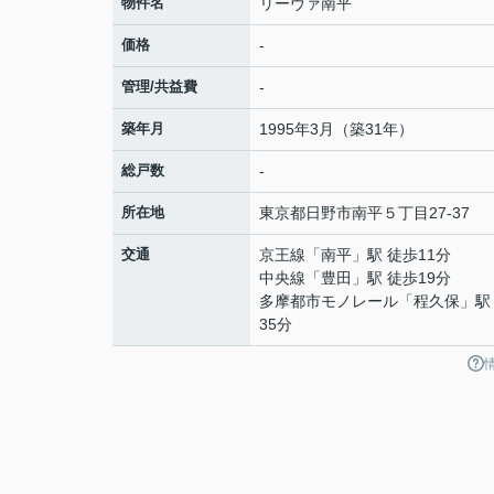
物件名
リーヴァ南平
価格
-
管理/共益費
-
築年月
1995年3月（築31年）
総戸数
-
所在地
東京都
日野市
南平
５丁目27-37
交通
京王線
「
南平
」駅 徒歩11分
中央線
「
豊田
」駅 徒歩19分
多摩都市モノレール
「
程久保
」駅
35分