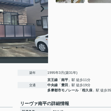
1995年3月(築31年)
築年
京王線
「
南平
」駅 徒歩11分
中央線
「
豊田
」駅 徒歩19分
交通
多摩都市モノレール
「
程久保
」駅 徒歩3
リーヴァ南平の詳細情報