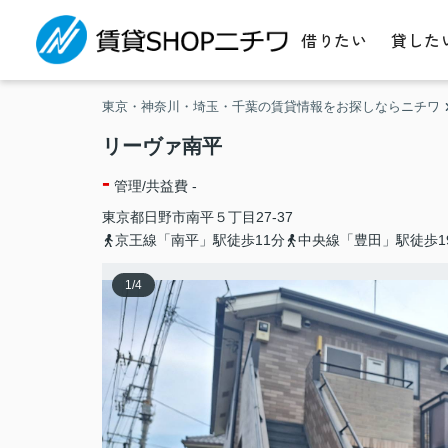
借りたい
貸した
東京・神奈川・埼玉・千葉の賃貸情報をお探しならニチワ
リーヴァ南平
-
管理/共益費 -
東京都
日野市
南平
５丁目27-37
京王線「南平」駅徒歩11分
中央線「豊田」駅徒歩1
1
/
4