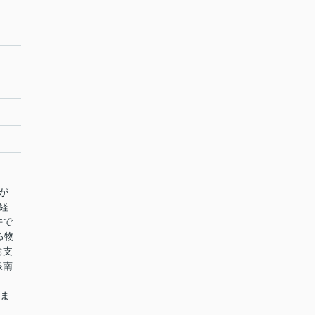
が
経
件で
る物
お支
線南
、
所ま