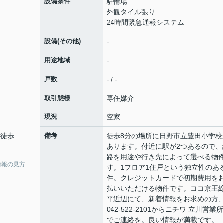
設備条件
駐輪場
外観タイル張り
24時間緊急通報システム
設備(その他)
-
用途地域
-
戸数
- / -
取引態様
専任媒介
現況
空家
 徒歩
備考
徒歩8分の場所に日野市立豊田小学校
あります。付近に駅が2つあるので、
路を用途や行き先によって選べる物
情報の見方
す。1フロア1住戸という独立性のあ
件。クレジットカードで初期費用を
払いいただける物件です。ココ京王
平近辺にて、新着情報をお求めの方
042-522-2101からニチワ 立川営業
でご連絡を。良い情報が満載です。