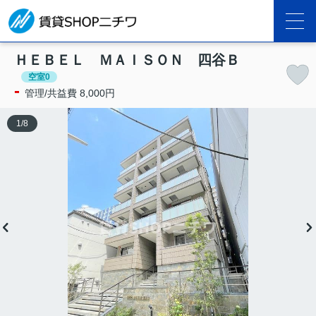
ＨＥＢＥＬ ＭＡＩＳＯＮ 四谷Ｂ
空室0
-
管理/共益費 8,000円
1
/
8