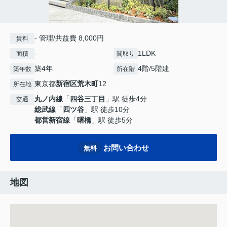
- 管理/共益費 8,000円
賃料
-
1LDK
面積
間取り
築4年
4階/5階建
築年数
所在階
東京都
新宿区
荒木町
12
所在地
丸ノ内線
「
四谷三丁目
」駅 徒歩4分
交通
総武線
「
四ツ谷
」駅 徒歩10分
都営新宿線
「
曙橋
」駅 徒歩5分
お問い合わせ
無料
地図