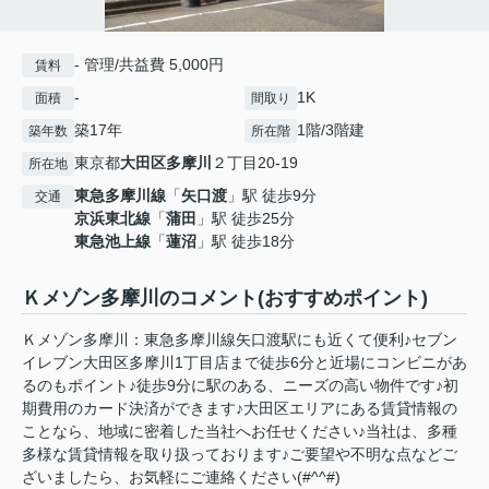
- 管理/共益費 5,000円
賃料
-
1K
面積
間取り
築17年
1階/3階建
築年数
所在階
東京都
大田区
多摩川
２丁目20-19
所在地
東急多摩川線
「
矢口渡
」駅 徒歩9分
交通
京浜東北線
「
蒲田
」駅 徒歩25分
東急池上線
「
蓮沼
」駅 徒歩18分
Ｋメゾン多摩川のコメント(おすすめポイント)
Ｋメゾン多摩川：東急多摩川線矢口渡駅にも近くて便利♪セブン
イレブン大田区多摩川1丁目店まで徒歩6分と近場にコンビニがあ
るのもポイント♪徒歩9分に駅のある、ニーズの高い物件です♪初
期費用のカード決済ができます♪大田区エリアにある賃貸情報の
ことなら、地域に密着した当社へお任せください♪当社は、多種
多様な賃貸情報を取り扱っております♪ご要望や不明な点などご
ざいましたら、お気軽にご連絡ください(#^^#)