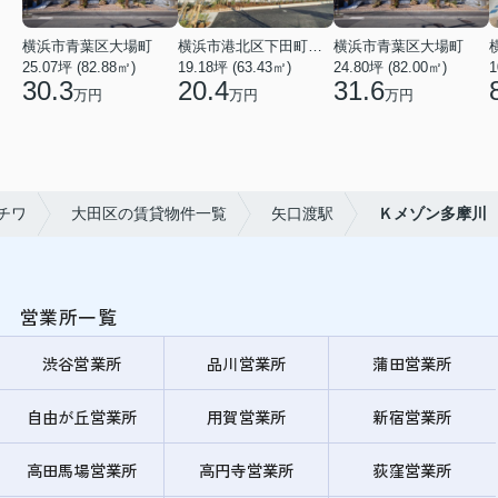
横浜市青葉区大場町
横浜市港北区下田町２丁目
横浜市青葉区大場町
25.07坪 (82.88㎡)
19.18坪 (63.43㎡)
24.80坪 (82.00㎡)
1
30.3
20.4
31.6
万円
万円
万円
チワ
大田区の賃貸物件一覧
矢口渡駅
Ｋメゾン多摩川
営業所一覧
渋谷営業所
品川営業所
蒲田営業所
自由が丘営業所
用賀営業所
新宿営業所
高田馬場営業所
高円寺営業所
荻窪営業所