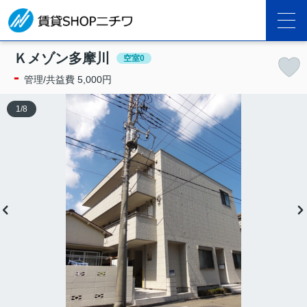
Ｋメゾン多摩川
空室0
-
管理/共益費 5,000円
1
/
8