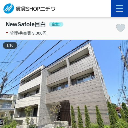
NewSafole目白
空室0
-
管理/共益費 9,000円
1
/
10