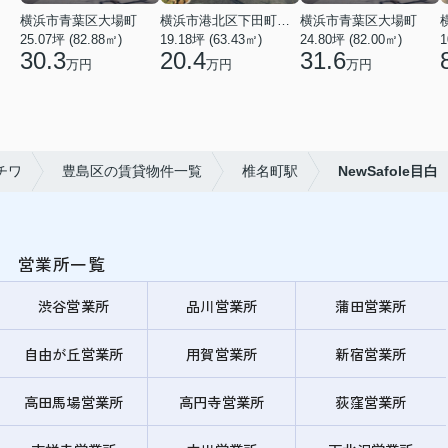
横浜市青葉区大場町
横浜市港北区下田町２丁目
横浜市青葉区大場町
25.07坪 (82.88㎡)
19.18坪 (63.43㎡)
24.80坪 (82.00㎡)
1
30.3
20.4
31.6
万円
万円
万円
チワ
豊島区の賃貸物件一覧
椎名町駅
NewSafole目白
営業所一覧
渋谷営業所
品川営業所
蒲田営業所
自由が丘営業所
用賀営業所
新宿営業所
高田馬場営業所
高円寺営業所
荻窪営業所