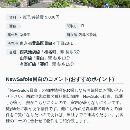
- 管理/共益費 9,000円
賃料
-
1R
面積
間取り
築8年
2階/3階建
築年数
所在階
東京都
豊島区
目白
４丁目28-1
所在地
西武池袋線
「
椎名町
」駅 徒歩5分
交通
山手線
「
目白
」駅 徒歩13分
有楽町線
「
要町
」駅 徒歩15分
NewSafole目白のコメント(おすすめポイント)
「NewSafole目白」の物件情報をお探しならお気軽にお問い合わ
せ下さい。西武池袋線椎名町駅周辺物件：NewSafole目白。風通
しが良く、熱がこもりにくいので、室内が暑くなりにくいです。
徒歩5分に駅がある物件です。他にも西武池袋線椎名町近くの物
件をご覧になりたいのであれば、当社までご連絡ください。お客
様のニーズに合わせて物件をご紹介致します。