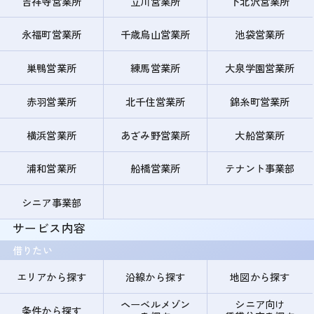
吉祥寺営業所
立川営業所
下北沢営業所
永福町営業所
千歳烏山営業所
池袋営業所
巣鴨営業所
練馬営業所
大泉学園営業所
赤羽営業所
北千住営業所
錦糸町営業所
横浜営業所
あざみ野営業所
大船営業所
浦和営業所
船橋営業所
テナント事業部
シニア事業部
サービス内容
借りたい
エリアから探す
沿線から探す
地図から探す
ヘーベルメゾン
シニア向け
条件から探す