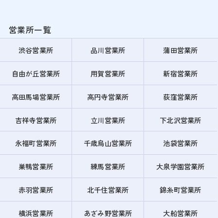
営業所一覧
渋谷営業所
品川営業所
蒲田営業所
自由が丘営業所
用賀営業所
新宿営業所
高田馬場営業所
高円寺営業所
荻窪営業所
吉祥寺営業所
立川営業所
下北沢営業所
永福町営業所
千歳烏山営業所
池袋営業所
巣鴨営業所
練馬営業所
大泉学園営業所
赤羽営業所
北千住営業所
錦糸町営業所
横浜営業所
あざみ野営業所
大船営業所