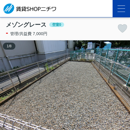
メゾングレース
空室0
-
管理/共益費 7,000円
1
/
8