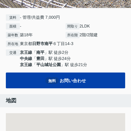
- 管理/共益費 7,000円
賃料
-
2LDK
面積
間取り
築18年
2階/2階建
築年数
所在階
東京都
日野市
南平
６丁目14-3
所在地
京王線
「
南平
」駅 徒歩2分
交通
中央線
「
豊田
」駅 徒歩24分
京王線
「
平山城址公園
」駅 徒歩21分
お問い合わせ
無料
地図