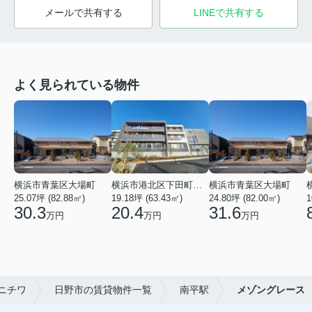
メールで共有する
LINEで共有する
よく見られている物件
横浜市青葉区大場町
横浜市港北区下田町２丁目
横浜市青葉区大場町
25.07坪 (82.88㎡)
19.18坪 (63.43㎡)
24.80坪 (82.00㎡)
1
30.3
20.4
31.6
万円
万円
万円
ニチワ
日野市の賃貸物件一覧
南平駅
メゾングレース