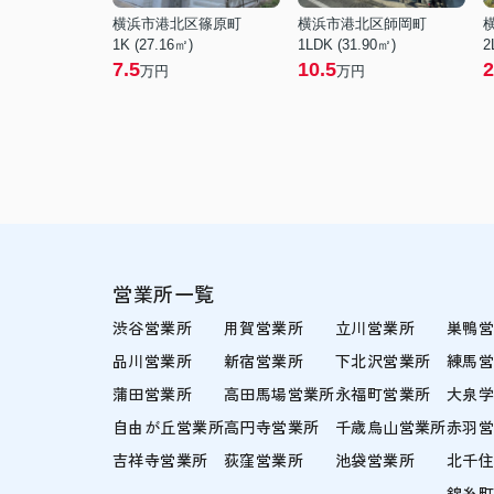
横浜市港北区篠原町
横浜市港北区師岡町
1K (27.16㎡)
1LDK (31.90㎡)
2
7.5
10.5
2
万円
万円
営業所一覧
渋谷営業所
用賀営業所
立川営業所
巣鴨
品川営業所
新宿営業所
下北沢営業所
練馬
蒲田営業所
高田馬場営業所
永福町営業所
大泉
自由が丘営業所
高円寺営業所
千歳烏山営業所
赤羽
吉祥寺営業所
荻窪営業所
池袋営業所
北千
錦糸