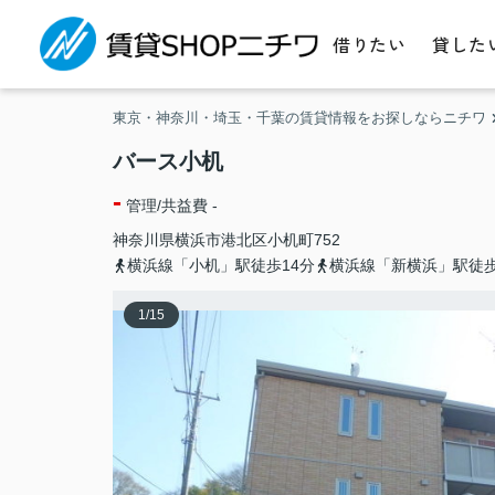
借りたい
貸した
東京・神奈川・埼玉・千葉の賃貸情報をお探しならニチワ
バース小机
-
管理/共益費 -
神奈川県
横浜市港北区
小机町
752
横浜線「小机」駅徒歩14分
横浜線「新横浜」駅徒歩
1
/
15