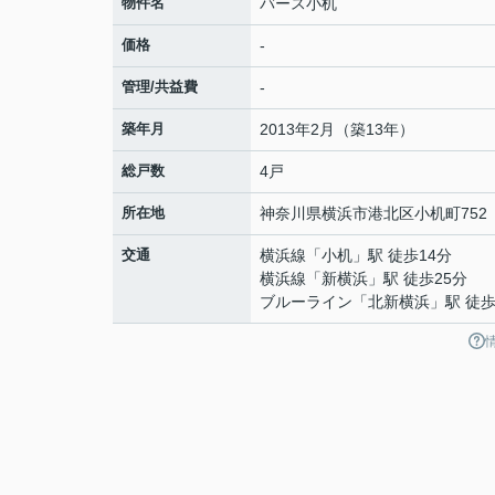
物件名
バース小机
価格
-
管理/共益費
-
築年月
2013年2月（築13年）
総戸数
4戸
所在地
神奈川県
横浜市港北区
小机町
752
交通
横浜線
「
小机
」駅 徒歩14分
横浜線
「
新横浜
」駅 徒歩25分
ブルーライン
「
北新横浜
」駅 徒歩