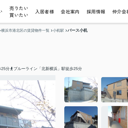
売りたい
い
入居者様
会社案内
採用情報
仲介会
買いたい
バース小机
横浜市港北区の賃貸物件一覧
小机駅
25分
ブルーライン「北新横浜」駅徒歩25分