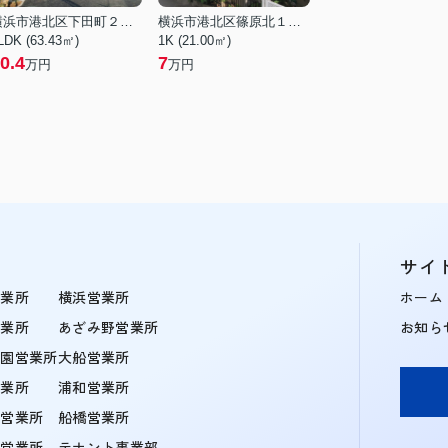
横浜市港北区下田町２丁目
横浜市港北区篠原北１丁目
LDK (63.43㎡)
1K (21.00㎡)
0.4
7
万円
万円
サイ
営業所
横浜営業所
ホーム
営業所
あざみ野営業所
お知ら
学園営業所
大船営業所
営業所
浦和営業所
住営業所
船橋営業所
町営業所
テナント事業部