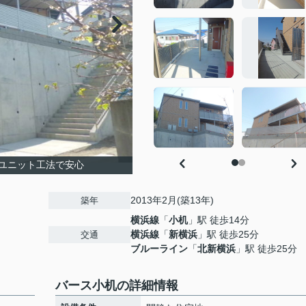
ユニット工法で安心
2013年2月(築13年)
築年
横浜線
「
小机
」駅 徒歩14分
横浜線
「
新横浜
」駅 徒歩25分
交通
ブルーライン
「
北新横浜
」駅 徒歩25分
バース小机の詳細情報