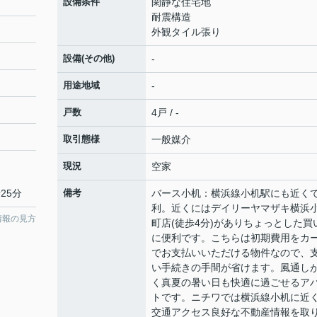
設備条件
閑静な住宅地
耐震構造
外観タイル張り
設備(その他)
-
用途地域
-
戸数
4戸 / -
取引態様
一般媒介
現況
空家
25分
備考
バース小机：横浜線小机駅にも近く
利。近くにはデイリーヤマザキ横浜
情報の見方
町店(徒歩4分)がありちょっとした買
に便利です。こちらは初期費用をカ
でお支払いいただける物件なので、
い手続きの手間が省けます。風通し
く真夏の暑い日も快適に過ごせるア
トです。ニチワでは横浜線小机に近
交通アクセス良好な不動産情報を取