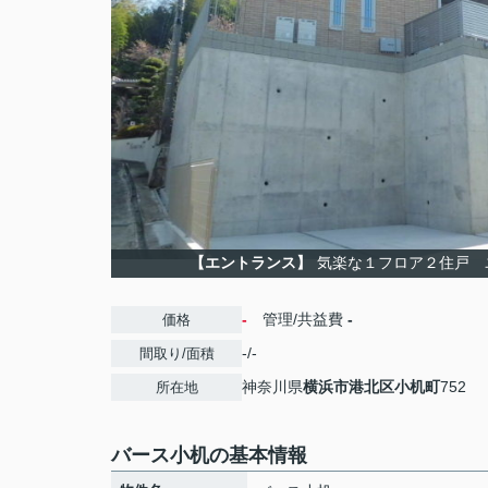
【エントランス】
気楽な１フロア２住戸 
-
管理/共益費
-
価格
-/-
間取り/面積
神奈川県
横浜市港北区
小机町
752
所在地
バース小机の基本情報