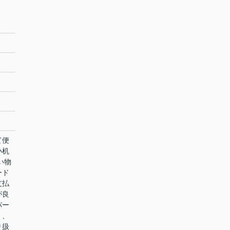
て便
小机
い物
ード
支払
が良
パー
く、
り扱