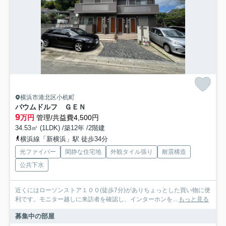
横浜市港北区小机町
バウムドルフ ＧＥＮ
9
万円
管理/共益費4,500円
34.53㎡ (1LDK) /築12年 /2階建
横浜線「新横浜」駅 徒歩34分
光ファイバー
閑静な住宅地
外観タイル張り
耐震構造
公共下水
近くにはローソンストア１００(徒歩7分)がありちょっとした買い物に便
利です。モニター越しに来訪者を確認し、インターホンを...
もっと見る
募集中の部屋