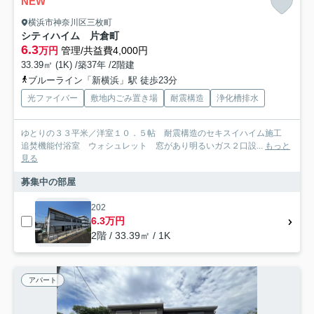
NEW
横浜市神奈川区三枚町
シティハイム 片倉町
6.3
万円
管理/共益費4,000円
33.39㎡ (1K) /築37年 /2階建
ブルーライン「新横浜」駅 徒歩23分
光ファイバー
敷地内ごみ置き場
耐震構造
浄化槽排水
ゆとりの３３平米／洋室１０．５帖 耐震構造のセキスイハイム施工
追焚機能付浴室 ウォシュレット 窓があり明るいガス２口設...
もっと
見る
募集中の部屋
202
6.3万円
2階 / 33.39㎡ / 1K
アパート