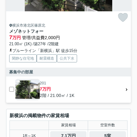
横浜市港北区篠原北
メゾネットフォー
7
万円
管理/共益費2,000円
21.00㎡ (1K) /築27年 /2階建
ブルーライン「新横浜」駅 徒歩15分
閑静な住宅地
耐震構造
公共下水
募集中の部屋
201
7万円
2階 / 21.00㎡ / 1K
新横浜の掲載物件の家賃相場
家賃相場
空室件数
7.1万円
5室
1R～1K