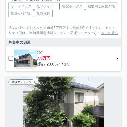
オートロック
光ファイバー
宅配ボックス
敷地内ごみ置き場
閑静な住宅地
耐震構造
近くのまいばすけっと 六角橋5丁目店まで徒歩4分で行けます。セキュ
リティ面は、24時間緊急通報システム・防犯シャッターな...
もっと見る
募集中の部屋
201
7.5万円
2階 / 23.85㎡ / 1K
賃貸マンション