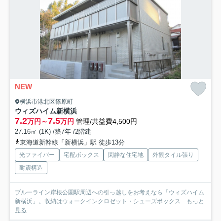
NEW
横浜市港北区篠原町
ウィズハイム新横浜
7.2
7.5
万円～
万円
管理/共益費4,500円
27.16㎡ (1K) /築7年 /2階建
東海道新幹線「新横浜」駅 徒歩13分
光ファイバー
宅配ボックス
閑静な住宅地
外観タイル張り
耐震構造
ブルーライン岸根公園駅周辺への引っ越しをお考えなら「ウィズハイム
新横浜」。収納はウォークインクロゼット・シューズボックス...
もっと
見る