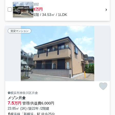
102
9万円
1階 / 34.53㎡ / 1LDK
賃貸マンション
横浜市神奈川区片倉
メゾン片倉
7.5
万円
管理/共益費6,000円
23.85㎡ (1K) /築22年 /2階建
横浜線「新横浜」駅 徒歩25分