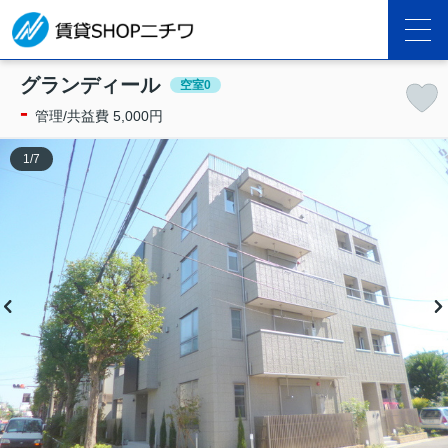
グランディール
空室0
-
管理/共益費 5,000円
1
/
7