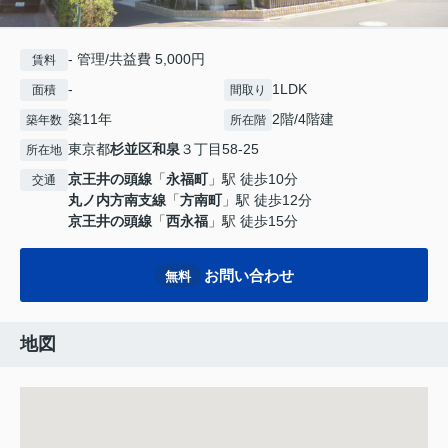
- 管理/共益費 5,000円
賃料
-
1LDK
面積
間取り
築11年
2階/4階建
築年数
所在階
東京都
杉並区
和泉
３丁目58-25
所在地
京王井の頭線
「
永福町
」駅 徒歩10分
交通
丸ノ内方南支線
「
方南町
」駅 徒歩12分
京王井の頭線
「
西永福
」駅 徒歩15分
お問い合わせ
無料
地図