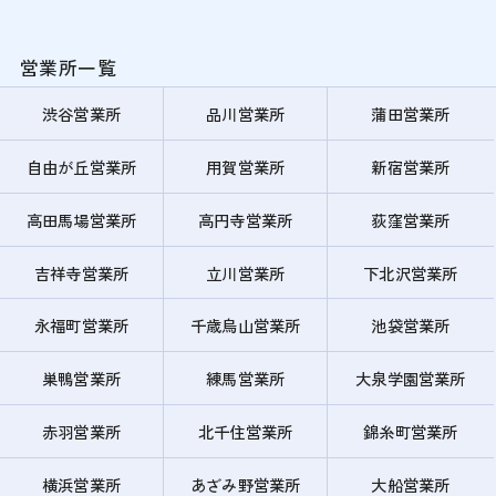
営業所一覧
渋谷営業所
品川営業所
蒲田営業所
自由が丘営業所
用賀営業所
新宿営業所
高田馬場営業所
高円寺営業所
荻窪営業所
吉祥寺営業所
立川営業所
下北沢営業所
永福町営業所
千歳烏山営業所
池袋営業所
巣鴨営業所
練馬営業所
大泉学園営業所
赤羽営業所
北千住営業所
錦糸町営業所
横浜営業所
あざみ野営業所
大船営業所