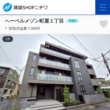
へーベルメゾン町屋１丁目
空室0
-
管理/共益費 7,000円
1
/
9