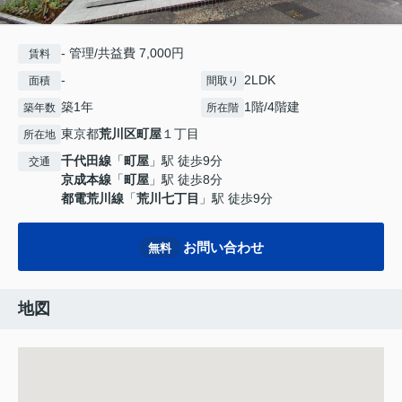
- 管理/共益費 7,000円
賃料
-
2LDK
面積
間取り
築1年
1階/4階建
築年数
所在階
東京都
荒川区
町屋
１丁目
所在地
千代田線
「
町屋
」駅 徒歩9分
交通
京成本線
「
町屋
」駅 徒歩8分
都電荒川線
「
荒川七丁目
」駅 徒歩9分
お問い合わせ
無料
地図