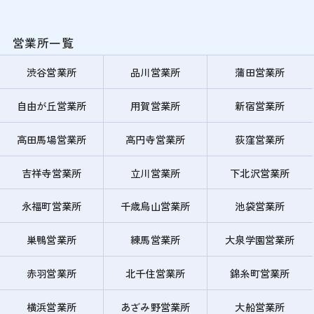
営業所一覧
渋谷営業所
品川営業所
蒲田営業所
自由が丘営業所
用賀営業所
新宿営業所
高田馬場営業所
高円寺営業所
荻窪営業所
吉祥寺営業所
立川営業所
下北沢営業所
永福町営業所
千歳烏山営業所
池袋営業所
巣鴨営業所
練馬営業所
大泉学園営業所
赤羽営業所
北千住営業所
錦糸町営業所
横浜営業所
あざみ野営業所
大船営業所