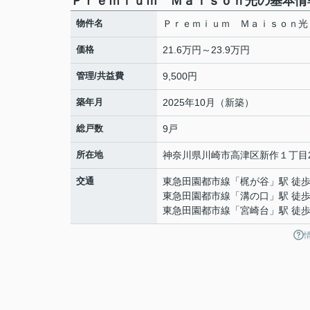
Ｐｒｅｍｉｕｍ Ｍａｉｓｏｎ光の基本情
物件名
Ｐｒｅｍｉｕｍ Ｍａｉｓｏｎ光
価格
21.6万円～23.9万円
管理/共益費
9,500円
築年月
2025年10月（新築）
総戸数
9戸
所在地
神奈川県
川崎市高津区
新作
１丁目2
交通
東急田園都市線
「
梶が谷
」駅 徒歩
東急田園都市線
「
溝の口
」駅 徒歩
東急田園都市線
「
宮崎台
」駅 徒歩