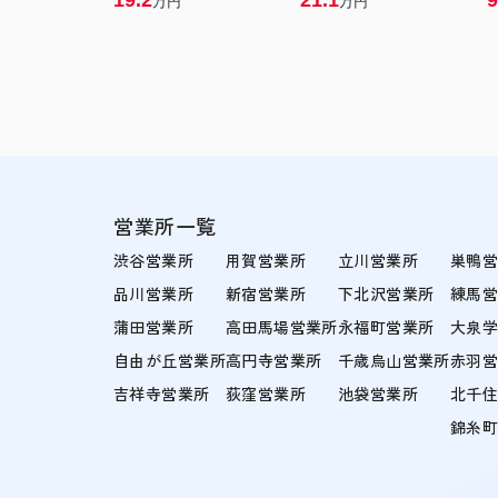
19.2
21.1
9
万円
万円
営業所一覧
渋谷営業所
用賀営業所
立川営業所
巣鴨
品川営業所
新宿営業所
下北沢営業所
練馬
蒲田営業所
高田馬場営業所
永福町営業所
大泉
自由が丘営業所
高円寺営業所
千歳烏山営業所
赤羽
吉祥寺営業所
荻窪営業所
池袋営業所
北千
錦糸