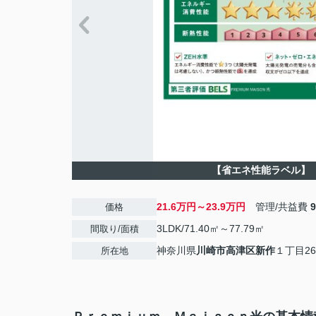
【省エネ性能ラベル】
21.6万円～23.9万円
管理/共益費
価格
3LDK/71.40㎡～77.79㎡
間取り/面積
神奈川県
川崎市高津区
新作
１丁目26
所在地