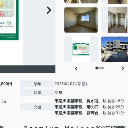
9,500円
2025年10月(新築)
築年
空無
駐車
東急田園都市線
「
梶が谷
」駅 徒歩18分
-25
東急田園都市線
「
溝の口
」駅 徒歩29分
交通
東急田園都市線
「
宮崎台
」駅 徒歩31分