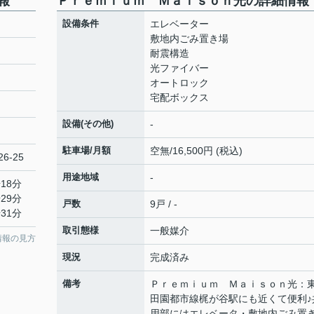
報
Ｐｒｅｍｉｕｍ Ｍａｉｓｏｎ光の詳細情報
設備条件
エレベーター
敷地内ごみ置き場
耐震構造
光ファイバー
オートロック
宅配ボックス
設備(その他)
-
駐車場/月額
空無/16,500円 (税込)
6-25
用途地域
-
18分
29分
戸数
9戸 / -
31分
取引態様
一般媒介
情報の見方
現況
完成済み
備考
Ｐｒｅｍｉｕｍ Ｍａｉｓｏｎ光：
田園都市線梶が谷駅にも近くて便利♪
用部にはエレベータ・敷地内ごみ置