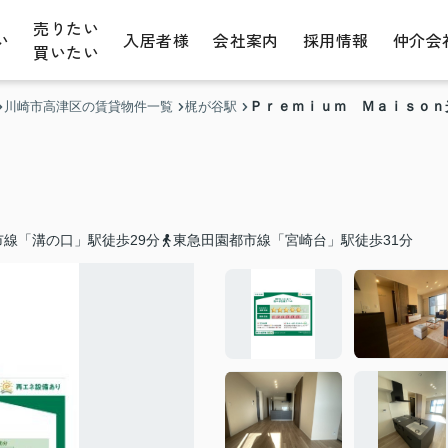
売りたい
い
入居者様
会社案内
採用情報
仲介会
買いたい
Ｐｒｅｍｉｕｍ Ｍａｉｓｏｎ
川崎市高津区の賃貸物件一覧
梶が谷駅
線「溝の口」駅徒歩29分
東急田園都市線「宮崎台」駅徒歩31分