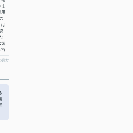
いま
費用
の
件は
貸
だ
お気
*)
の見方
る
策
梶