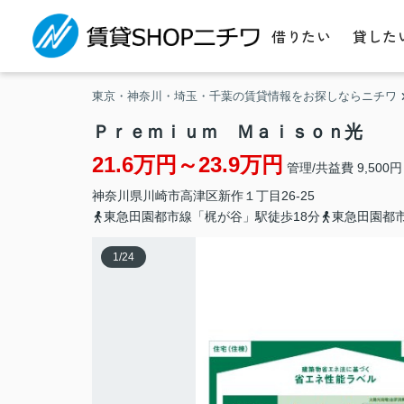
借りたい
貸した
東京・神奈川・埼玉・千葉の賃貸情報をお探しならニチワ
Ｐｒｅｍｉｕｍ Ｍａｉｓｏｎ光
21.6万円～23.9万円
管理/共益費 9,500円
神奈川県
川崎市高津区
新作
１丁目26-25
東急田園都市線「梶が谷」駅徒歩18分
東急田園都市
1
/
24