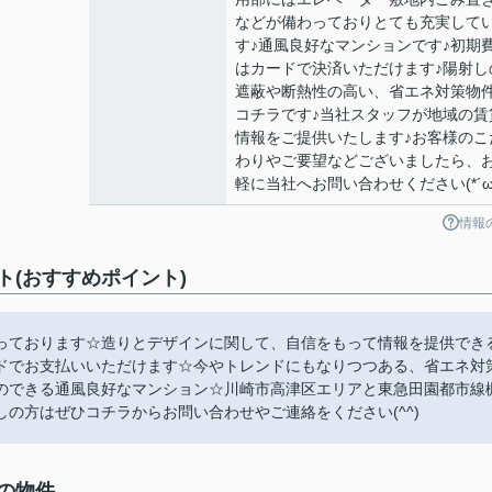
などが備わっておりとても充実して
す♪通風良好なマンションです♪初期
はカードで決済いただけます♪陽射し
遮蔽や断熱性の高い、省エネ対策物
コチラです♪当社スタッフが地域の賃
情報をご提供いたします♪お客様のこ
わりやご要望などございましたら、
軽に当社へお問い合わせください(*´ω`
情報
(おすすめポイント)
っております☆造りとデザインに関して、自信をもって情報を提供でき
ドでお支払いいただけます☆今やトレンドにもなりつつある、省エネ対
のできる通風良好なマンション☆川崎市高津区エリアと東急田園都市線
の方はぜひコチラからお問い合わせやご連絡をください(^^)
の物件