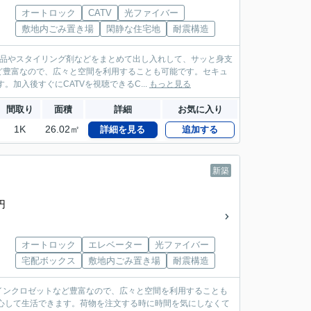
オートロック
CATV
光ファイバー
敷地内ごみ置き場
閑静な住宅地
耐震構造
粧品やスタイリング剤などをまとめて出し入れして、サッと身支
ど豊富なので、広々と空間を利用することも可能です。セキュ
加入後すぐにCATVを視聴できるC...
もっと見る
間取り
面積
詳細
お気に入り
1K
26.02㎡
詳細を見る
追加する
新築
円
オートロック
エレベーター
光ファイバー
宅配ボックス
敷地内ごみ置き場
耐震構造
インクロゼットなど豊富なので、広々と空間を利用することも
心して生活できます。荷物を注文する時に時間を気にしなくて