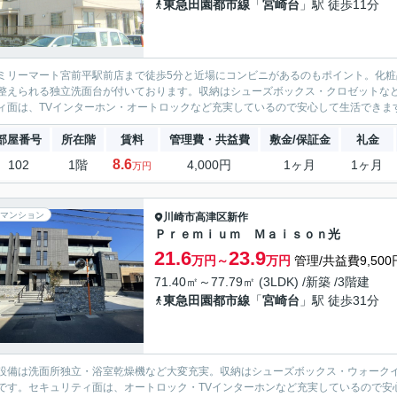
東急田園都市線
「
宮崎台
」駅 徒歩11分
ミリーマート宮前平駅前店まで徒歩5分と近場にコンビニがあるのもポイント。化
整えられる独立洗面台が付いております。収納はシューズボックス・クロゼットな
ィ面は、TVインターホン・オートロックなど充実しているので安心して生活できます。
部屋番号
所在階
賃料
管理費・共益費
敷金/保証金
礼金
8.6
102
1階
4,000円
1ヶ月
1ヶ月
万円
マンション
川崎市高津区
新作
Ｐｒｅｍｉｕｍ Ｍａｉｓｏｎ光
21.6
23.9
万円～
万円
管理/共益費9,500
71.40㎡～77.79㎡ (3LDK) /新築 /3階建
東急田園都市線
「
宮崎台
」駅 徒歩31分
設備は洗面所独立・浴室乾燥機など大変充実。収納はシューズボックス・ウォーク
です。セキュリティ面は、オートロック・TVインターホンなど充実しているので安