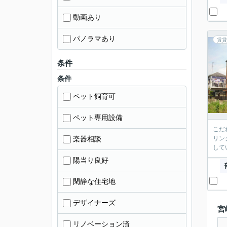
動画あり
パノラマあり
賃貸
条件
条件
ペット飼育可
ペット専用設備
こだ
楽器相談
リン
して
陽当り良好
閑静な住宅地
デザイナーズ
宮
リノベーション済