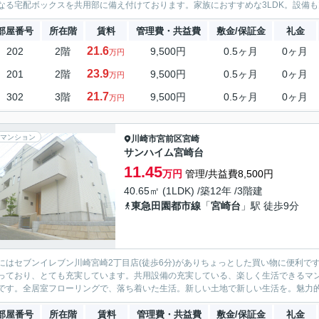
なる宅配ボックスを共用部に備え付けております。家族におすすめな3LDK。設備も充
部屋番号
所在階
賃料
管理費・共益費
敷金/保証金
礼金
21.6
202
2階
9,500円
0.5ヶ月
0ヶ月
万円
23.9
201
2階
9,500円
0.5ヶ月
0ヶ月
万円
21.7
302
3階
9,500円
0.5ヶ月
0ヶ月
万円
マンション
川崎市宮前区
宮崎
サンハイム宮崎台
11.45
万円
管理/共益費8,500円
40.65㎡ (1LDK) /築12年 /3階建
東急田園都市線
「
宮崎台
」駅 徒歩9分
にはセブンイレブン川崎宮崎2丁目店(徒歩6分)がありちょっとした買い物に便利で
っており、とても充実しています。共用設備の充実している、楽しく生活できるマ
です。全居室フローリングで、落ち着いた生活。新しい土地で新しい生活を。魅力的な
部屋番号
所在階
賃料
管理費・共益費
敷金/保証金
礼金