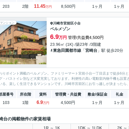
11.45
203
2階
8,500円
1ヶ月
1ヶ月
万円
マンション
川崎市宮前区
小台
ベルメゾン
6.9
万円
管理/共益費4,500円
23.96㎡ (1K) /築23年 /3階建
東急田園都市線
「
宮崎台
」駅 徒歩20分
わりポイント満載のベルメゾン。ファミリーマート宮前小台一丁目店まで徒歩6分
グ・バストイレ別など大変充実しております。利便性の高い電動室内物干機も設置
いる、楽しく生活できるマンションです。川崎市宮前区にお引っ越しが決まったら、
部屋番号
所在階
賃料
管理費・共益費
敷金/保証金
礼金
6.9
103
1階
4,500円
1ヶ月
1ヶ月
万円
崎台の掲載物件の家賃相場
1R ～ 1K
1DK ～ 1LDK
2K ～ 