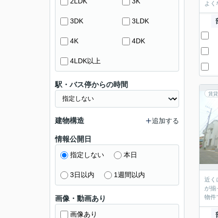
2LDK
3K
よく
3DK
3LDK
4K
4DK
4LDK以上
駅・バス停からの時間
賃貸
建物構造
追加する
情報公開日
指定しない
本日
3日以内
1週間以内
近く
が揃
物件
画像・動画あり
画像あり