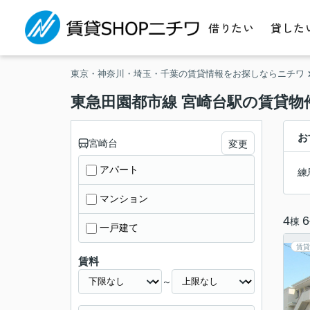
借りたい
貸した
東京・神奈川・埼玉・千葉の賃貸情報をお探しならニチワ
東急田園都市線 宮崎台駅の賃貸物
お
宮崎台
変更
アパート
練
マンション
4
6
棟
一戸建て
賃貸
賃料
～