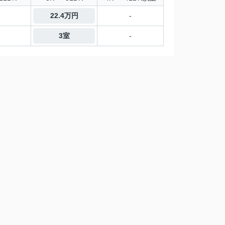
22.4万円
-
3室
-