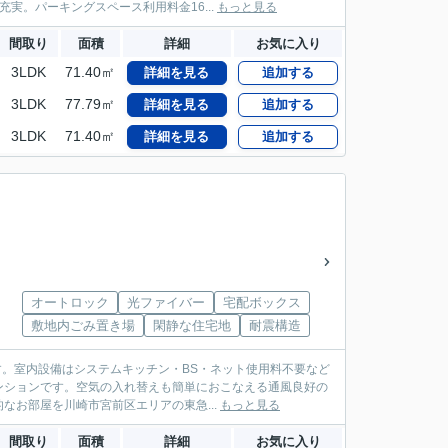
実。パーキングスペース利用料金16...
もっと見る
間取り
面積
詳細
お気に入り
3LDK
71.40㎡
詳細を見る
追加する
3LDK
77.79㎡
詳細を見る
追加する
3LDK
71.40㎡
詳細を見る
追加する
オートロック
光ファイバー
宅配ボックス
敷地内ごみ置き場
閑静な住宅地
耐震構造
す。室内設備はシステムキッチン・BS・ネット使用料不要など
ンションです。空気の入れ替えも簡単におこなえる通風良好の
お部屋を川崎市宮前区エリアの東急...
もっと見る
間取り
面積
詳細
お気に入り