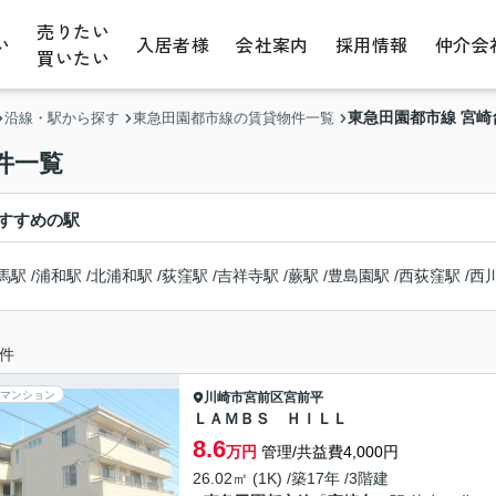
売りたい
い
入居者様
会社案内
採用情報
仲介会
買いたい
東急田園都市線 宮
沿線・駅から探す
東急田園都市線の賃貸物件一覧
件一覧
すすめの駅
馬駅
/
浦和駅
/
北浦和駅
/
荻窪駅
/
吉祥寺駅
/
蕨駅
/
豊島園駅
/
西荻窪駅
/
西
件
マンション
川崎市宮前区
宮前平
ＬＡＭＢＳ ＨＩＬＬ
8.6
万円
管理/共益費4,000円
26.02㎡ (1K) /築17年 /3階建