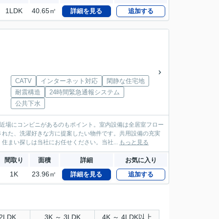
1LDK
40.65㎡
詳細を見る
追加する
CATV
インターネット対応
閑静な住宅地
耐震構造
24時間緊急通報システム
公共下水
と近場にコンビニがあるのもポイント。室内設備は全居室フロー
された、洗濯好きな方に提案したい物件です。共用設備の充実
住まい探しは当社にお任せください。当社...
もっと見る
間取り
面積
詳細
お気に入り
1K
23.96㎡
詳細を見る
追加する
2LDK
3K ～ 3LDK
4K ～ 4LDK以上