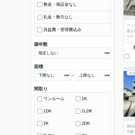
敷金・保証金なし
礼金・敷引なし
ファ
共益費・管理費込み
度を
リテ
築年数
面積
賃貸
～
間取り
ワンルーム
1K
1DK
1LDK
2K
2DK
室内
可能