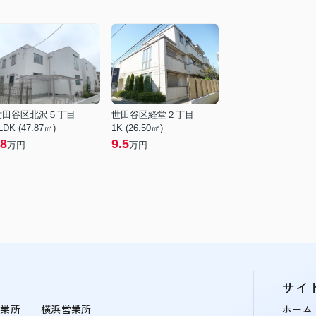
世田谷区北沢５丁目
世田谷区経堂２丁目
LDK (47.87㎡)
1K (26.50㎡)
8
9.5
万円
万円
サイ
営業所
横浜営業所
ホーム