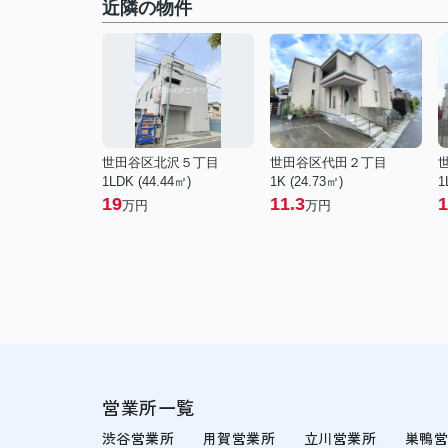
近隣の物件
世田谷区北沢５丁目
世田谷区代田２丁目
1LDK (44.44㎡)
1K (24.73㎡)
1
19
11.3
1
万円
万円
営業所一覧
渋谷営業所
用賀営業所
立川営業所
巣鴨