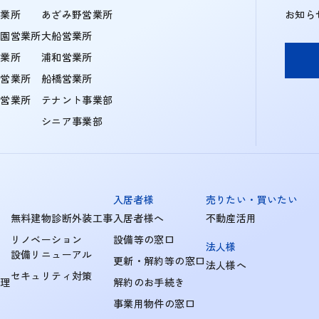
営業所
あざみ野営業所
お知ら
学園営業所
大船営業所
営業所
浦和営業所
住営業所
船橋営業所
町営業所
テナント事業部
シニア事業部
入居者様
売りたい・買いたい
無料建物診断外装工事
入居者様へ
不動産活用
リノベーション
設備等の窓口
法人様
設備リニューアル
更新・解約等の窓口
法人様へ
セキュリティ対策
管理
解約のお手続き
事業用物件の窓口