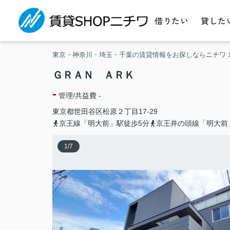
借りたい
貸した
東京・神奈川・埼玉・千葉の賃貸情報をお探しならニチワ
ＧＲＡＮ ＡＲＫ
-
管理/共益費 -
東京都
世田谷区
松原
２丁目17-29
京王線「明大前」駅徒歩5分
京王井の頭線「明大前
1
/
7