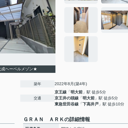
化成ヘーベルメゾン★
2022年8月(築4年)
築年
京王線
「
明大前
」駅 徒歩5分
京王井の頭線
「
明大前
」駅 徒歩5分
交通
東急世田谷線
「
下高井戸
」駅 徒歩10分
ＧＲＡＮ ＡＲＫの詳細情報