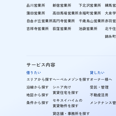
品川営業所
新宿営業所
下北沢営業所
練馬
蒲田営業所
高田馬場営業所
永福町営業所
大泉
自由が丘営業所
高円寺営業所
千歳烏山営業所
赤羽
吉祥寺営業所
荻窪営業所
池袋営業所
北千
錦糸
サービス内容
借りたい
貸したい
エリアから探す
ヘーベルメゾンを探す
オーナー様へ
沿線から探す
シニア向け
受託・管理
賃貸住宅を探す
地図から探す
不動産活用
セキスイハイムの
条件から探す
メンテナンス
賃貸物件を探す
貸店舗・事務所を探す