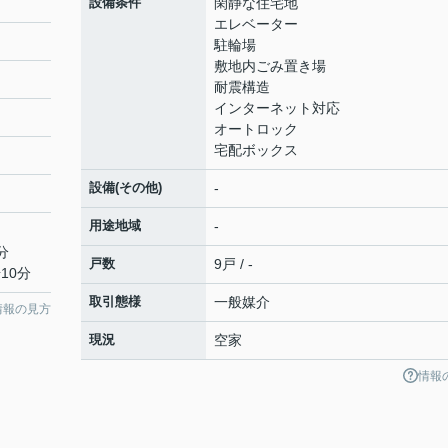
設備条件
閑静な住宅地
エレベーター
駐輪場
敷地内ごみ置き場
耐震構造
インターネット対応
オートロック
宅配ボックス
設備(その他)
-
用途地域
-
分
戸数
9戸 / -
10分
取引態様
一般媒介
情報の見方
現況
空家
情報