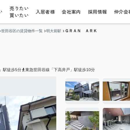
売りたい
い
入居者様
会社案内
採用情報
仲介会
買いたい
ＧＲＡＮ ＡＲＫ
世田谷区の賃貸物件一覧
明大前駅
」駅徒歩5分
東急世田谷線「下高井戸」駅徒歩10分