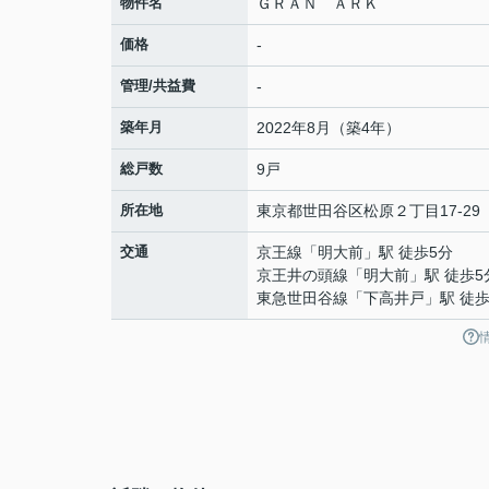
物件名
ＧＲＡＮ ＡＲＫ
価格
-
管理/共益費
-
築年月
2022年8月（築4年）
総戸数
9戸
所在地
東京都
世田谷区
松原
２丁目17-29
交通
京王線
「
明大前
」駅 徒歩5分
京王井の頭線
「
明大前
」駅 徒歩5
東急世田谷線
「
下高井戸
」駅 徒歩