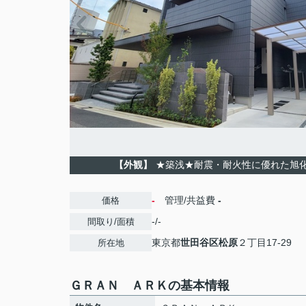
【外観】
★築浅★耐震・耐火性に優れた旭
-
管理/共益費
-
価格
-/-
間取り/面積
東京都
世田谷区
松原
２丁目17-29
所在地
ＧＲＡＮ ＡＲＫの基本情報