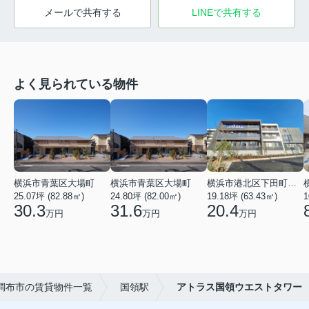
メールで共有する
LINEで共有する
よく見られている物件
横浜市青葉区大場町
横浜市青葉区大場町
横浜市港北区下田町２丁目
25.07坪 (82.88㎡)
24.80坪 (82.00㎡)
19.18坪 (63.43㎡)
1
30.3
31.6
20.4
万円
万円
万円
調布市の賃貸物件一覧
国領駅
アトラス国領ウエストタワー