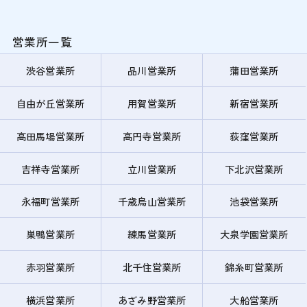
営業所一覧
渋谷営業所
品川営業所
蒲田営業所
自由が丘営業所
用賀営業所
新宿営業所
高田馬場営業所
高円寺営業所
荻窪営業所
吉祥寺営業所
立川営業所
下北沢営業所
永福町営業所
千歳烏山営業所
池袋営業所
巣鴨営業所
練馬営業所
大泉学園営業所
赤羽営業所
北千住営業所
錦糸町営業所
横浜営業所
あざみ野営業所
大船営業所