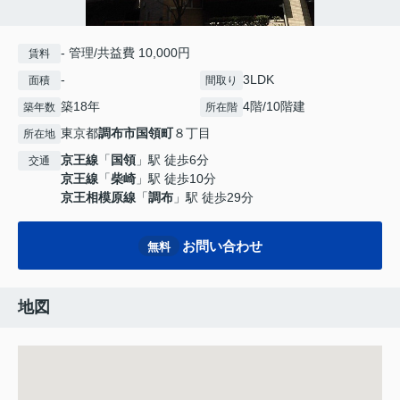
- 管理/共益費 10,000円
賃料
-
3LDK
面積
間取り
築18年
4階/10階建
築年数
所在階
東京都
調布市
国領町
８丁目
所在地
京王線
「
国領
」駅 徒歩6分
交通
京王線
「
柴崎
」駅 徒歩10分
京王相模原線
「
調布
」駅 徒歩29分
お問い合わせ
無料
地図