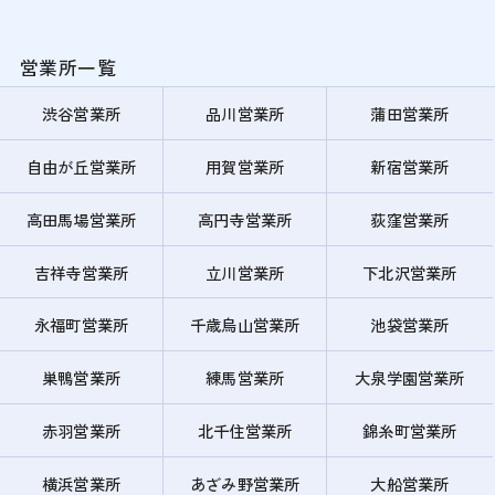
営業所一覧
渋谷営業所
品川営業所
蒲田営業所
自由が丘営業所
用賀営業所
新宿営業所
高田馬場営業所
高円寺営業所
荻窪営業所
吉祥寺営業所
立川営業所
下北沢営業所
永福町営業所
千歳烏山営業所
池袋営業所
巣鴨営業所
練馬営業所
大泉学園営業所
赤羽営業所
北千住営業所
錦糸町営業所
横浜営業所
あざみ野営業所
大船営業所