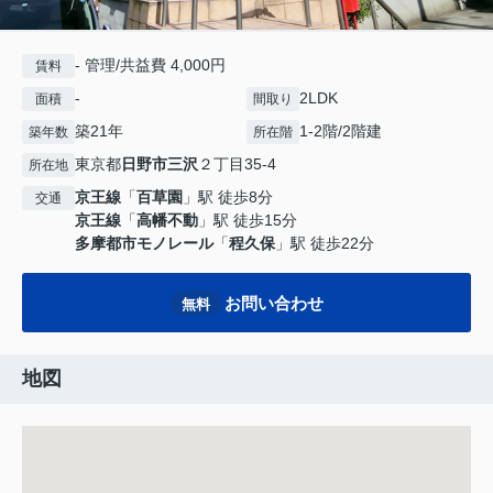
- 管理/共益費 4,000円
賃料
-
2LDK
面積
間取り
築21年
1-2階/2階建
築年数
所在階
東京都
日野市
三沢
２丁目35-4
所在地
京王線
「
百草園
」駅 徒歩8分
交通
京王線
「
高幡不動
」駅 徒歩15分
多摩都市モノレール
「
程久保
」駅 徒歩22分
お問い合わせ
無料
地図