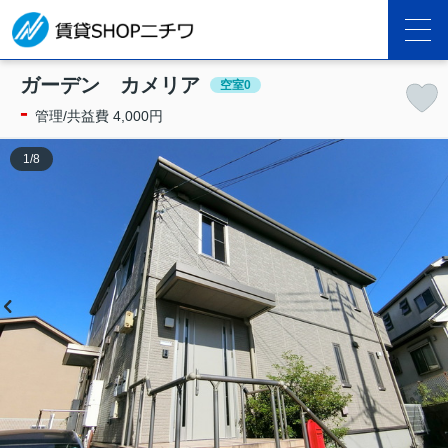
ガーデン カメリア
空室0
-
管理/共益費 4,000円
1
/
8