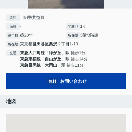
- 管理/共益費 -
賃料
-
1K
面積
間取り
築28年
3階/3階建
築年数
所在階
東京都
世田谷区
奥沢
２丁目1-13
所在地
東急大井町線
「
緑が丘
」駅 徒歩1分
交通
東急東横線
「
自由が丘
」駅 徒歩14分
東急目黒線
「
大岡山
」駅 徒歩11分
お問い合わせ
無料
地図