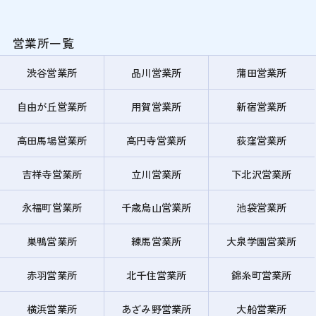
営業所一覧
渋谷営業所
品川営業所
蒲田営業所
自由が丘営業所
用賀営業所
新宿営業所
高田馬場営業所
高円寺営業所
荻窪営業所
吉祥寺営業所
立川営業所
下北沢営業所
永福町営業所
千歳烏山営業所
池袋営業所
巣鴨営業所
練馬営業所
大泉学園営業所
赤羽営業所
北千住営業所
錦糸町営業所
横浜営業所
あざみ野営業所
大船営業所