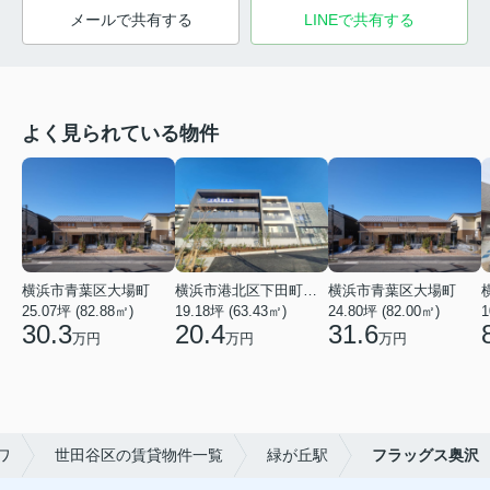
メールで共有する
LINEで共有する
よく見られている物件
横浜市青葉区大場町
横浜市港北区下田町２丁目
横浜市青葉区大場町
25.07坪 (82.88㎡)
19.18坪 (63.43㎡)
24.80坪 (82.00㎡)
1
30.3
20.4
31.6
万円
万円
万円
ワ
世田谷区の賃貸物件一覧
緑が丘駅
フラッグス奥沢