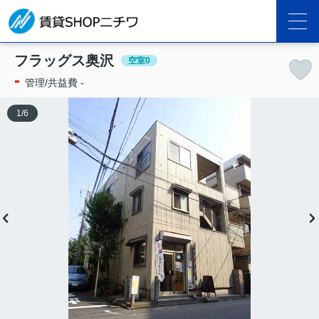
フラッグス奥沢
空室0
-
管理/共益費 -
1
/
6