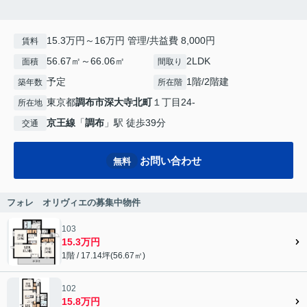
15.3万円～16万円 管理/共益費 8,000円
賃料
56.67㎡～66.06㎡
2LDK
面積
間取り
予定
1階/2階建
築年数
所在階
東京都
調布市
深大寺北町
１丁目24-
所在地
京王線
「
調布
」駅 徒歩39分
交通
お問い合わせ
無料
フォレ オリヴィエの募集中物件
103
15.3万円
1階 / 17.14坪(56.67㎡)
102
15.8万円