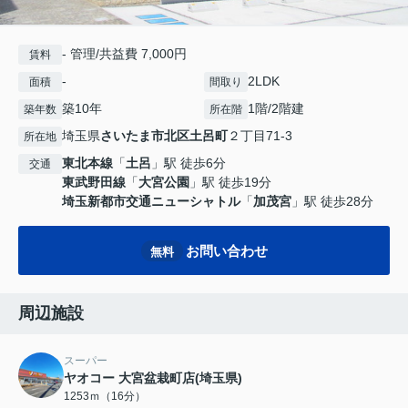
- 管理/共益費 7,000円
賃料
-
2LDK
面積
間取り
築10年
1階/2階建
築年数
所在階
埼玉県
さいたま市北区
土呂町
２丁目71-3
所在地
東北本線
「
土呂
」駅 徒歩6分
交通
東武野田線
「
大宮公園
」駅 徒歩19分
埼玉新都市交通ニューシャトル
「
加茂宮
」駅 徒歩28分
お問い合わせ
無料
周辺施設
スーパー
ヤオコー 大宮盆栽町店(埼玉県)
1253ｍ（16分）