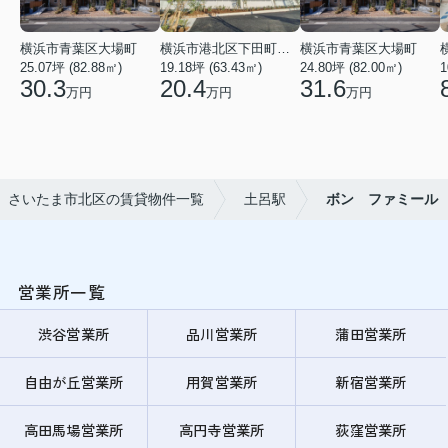
横浜市青葉区大場町
横浜市港北区下田町２丁目
横浜市青葉区大場町
25.07坪 (82.88㎡)
19.18坪 (63.43㎡)
24.80坪 (82.00㎡)
1
30.3
20.4
31.6
万円
万円
万円
さいたま市北区の賃貸物件一覧
土呂駅
ボン ファミール
営業所一覧
渋谷営業所
品川営業所
蒲田営業所
自由が丘営業所
用賀営業所
新宿営業所
高田馬場営業所
高円寺営業所
荻窪営業所