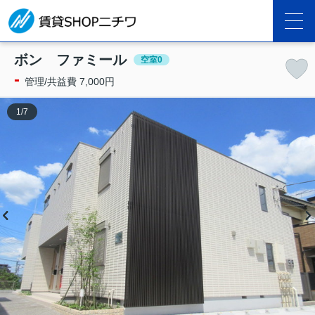
ボン ファミール
空室0
-
管理/共益費 7,000円
1
/
7