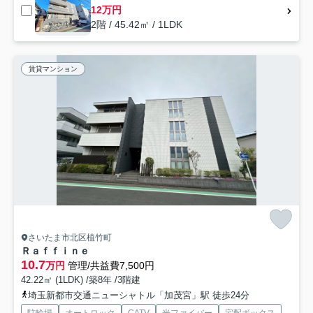
12万円
2階 / 45.42㎡ / 1LDK
賃貸マンション
さいたま市北区植竹町
Ｒａｆｆｉｎｅ
10.7
万円
管理/共益費7,500円
42.22㎡ (1LDK) /築8年 /3階建
埼玉新都市交通ニューシャトル「加茂宮」駅 徒歩24分
駐輪場
オートロック
CATV
光ファイバー
宅配ボックス