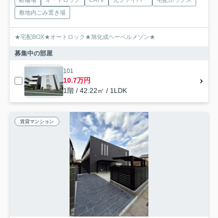
敷地内ごみ置き場
★宅配BOX★オートロック★旭化成ヘーベルメゾン★
募集中の部屋
101
10.7万円
1階 / 42.22㎡ / 1LDK
賃貸マンション