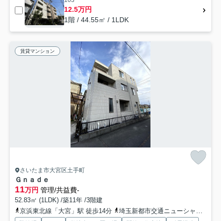
103
12.5万円
1階 / 44.55㎡ / 1LDK
賃貸マンション
さいたま市大宮区土手町
Ｇｎａｄｅ
11
万円
管理/共益費-
52.83㎡ (1LDK) /築11年 /3階建
京浜東北線「大宮」駅 徒歩14分
埼玉新都市交通ニューシャトル「鉄道博物館（大成）」駅 徒歩13分