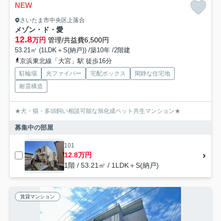
NEW
さいたま市中央区上落合
メゾン・ド・愛
12.8
万円
管理/共益費6,500円
53.21㎡ (1LDK＋S(納戸)) /築10年 /2階建
京浜東北線「大宮」駅 徒歩16分
駐輪場
光ファイバー
宅配ボックス
閑静な住宅地
耐震構造
★犬・猫・多頭飼い相談可能な旭化成ペット共生マンション★
募集中の部屋
101
12.8万円
1階 / 53.21㎡ / 1LDK＋S(納戸)
賃貸マンション