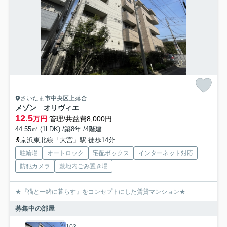
さいたま市中央区上落合
メゾン オリヴィエ
12.5
万円
管理/共益費8,000円
44.55㎡ (1LDK) /築8年 /4階建
京浜東北線「大宮」駅 徒歩14分
駐輪場
オートロック
宅配ボックス
インターネット対応
防犯カメラ
敷地内ごみ置き場
★『猫と一緒に暮らす』をコンセプトにした賃貸マンション★
募集中の部屋