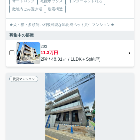
オートロック
宅配ボックス
インターネット対応
敷地内ごみ置き場
耐震構造
★犬・猫・多頭飼い相談可能な旭化成ペット共生マンション★
募集中の部屋
203
11.3万円
2階 / 48.31㎡ / 1LDK＋S(納戸)
賃貸マンション