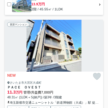
13.9万円
2階 / 45.55㎡ / 1LDK
賃貸マンション
NEW
さいたま市大宮区大成町
ＰＡＣＥ ＯＶＥＳＴ
11.3
万円
管理/共益費7,000円
48.31㎡ (1LDK＋S(納戸)) /築3年 /3階建
埼玉新都市交通ニューシャトル「鉄道博物館（大成）」駅 徒歩8分