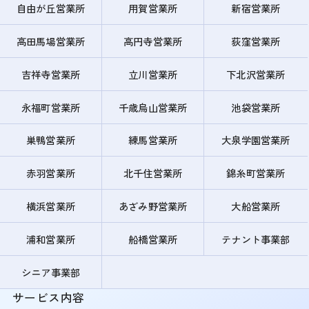
自由が丘営業所
用賀営業所
新宿営業所
高田馬場営業所
高円寺営業所
荻窪営業所
吉祥寺営業所
立川営業所
下北沢営業所
永福町営業所
千歳烏山営業所
池袋営業所
巣鴨営業所
練馬営業所
大泉学園営業所
赤羽営業所
北千住営業所
錦糸町営業所
横浜営業所
あざみ野営業所
大船営業所
浦和営業所
船橋営業所
テナント事業部
シニア事業部
サービス内容