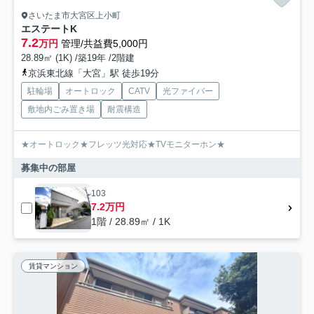
さいたま市大宮区上小町
エステートK
7.2
万円
管理/共益費5,000円
28.89㎡ (1K) /築19年 /2階建
京浜東北線「大宮」駅 徒歩19分
駐輪場
オートロック
CATV
光ファイバー
敷地内ごみ置き場
耐震構造
★オートロック★フレッツ光対応★TVモニターホン★
募集中の部屋
103
7.2万円
1階 / 28.89㎡ / 1K
賃貸マンション