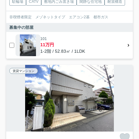
駐輪場
CATV
敷地内ごみ置き場
閑静な住宅地
耐震構造
非喫煙者限定 メゾネットタイプ エアコン2基 都市ガス
募集中の部屋
101
11万円
1-2階 / 52.83㎡ / 1LDK
賃貸マンション