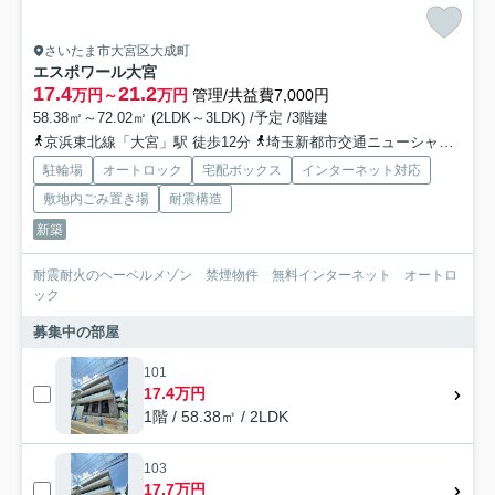
さいたま市大宮区大成町
エスポワール大宮
17.4
21.2
万円～
万円
管理/共益費7,000円
58.38㎡～72.02㎡ (2LDK～3LDK) /予定 /3階建
京浜東北線「大宮」駅 徒歩12分
埼玉新都市交通ニューシャトル「鉄道博物館（大成）」駅 徒歩21分
駐輪場
オートロック
宅配ボックス
インターネット対応
敷地内ごみ置き場
耐震構造
新築
耐震耐火のヘーベルメゾン 禁煙物件 無料インターネット オートロ
ック
募集中の部屋
101
17.4万円
1階 / 58.38㎡ / 2LDK
103
17.7万円