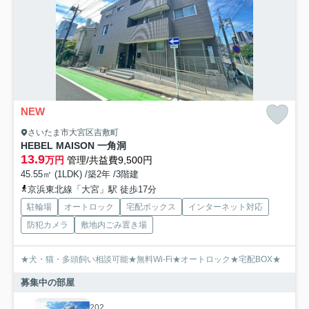
NEW
さいたま市大宮区吉敷町
HEBEL MAISON 一角洞
13.9
万円
管理/共益費9,500円
45.55㎡ (1LDK) /築2年 /3階建
京浜東北線「大宮」駅 徒歩17分
駐輪場
オートロック
宅配ボックス
インターネット対応
防犯カメラ
敷地内ごみ置き場
★犬・猫・多頭飼い相談可能★無料Wi-Fi★オートロック★宅配BOX★
募集中の部屋
202