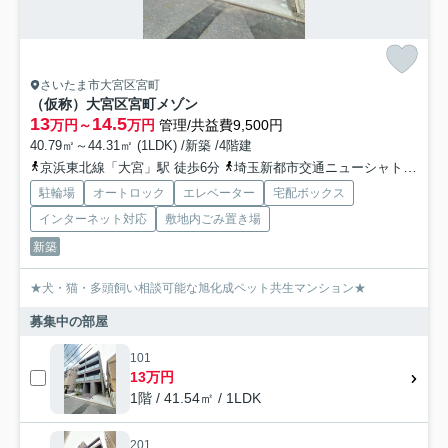
さいたま市大宮区宮町
（仮称）大宮区宮町メゾン
13
14.5
万円～
万円
管理/共益費9,500円
40.79㎡～44.31㎡ (1LDK) /新築 /4階建
京浜東北線「大宮」駅 徒歩6分
埼玉新都市交通ニューシャトル「鉄道博物館（大成）」駅 徒歩22分
駐輪場
オートロック
エレベーター
宅配ボックス
インターネット対応
敷地内ごみ置き場
新築
★犬・猫・多頭飼い相談可能な旭化成ペット共生マンション★
募集中の部屋
101
13万円
1階 / 41.54㎡ / 1LDK
201