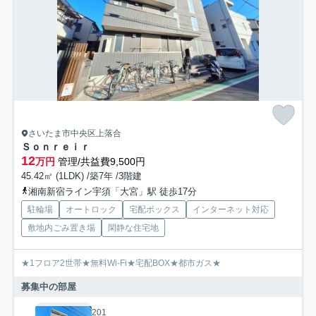
さいたま市中央区上落合
Ｓｏｎｒｅｉｒ
12
万円
管理/共益費9,500円
45.42㎡ (1LDK) /築7年 /3階建
湘南新宿ライン宇須「大宮」駅 徒歩17分
駐輪場
オートロック
宅配ボックス
インターネット対応
敷地内ごみ置き場
閑静な住宅地
★1フロア2世帯★無料Wi-Fi★宅配BOX★都市ガス★
募集中の部屋
201