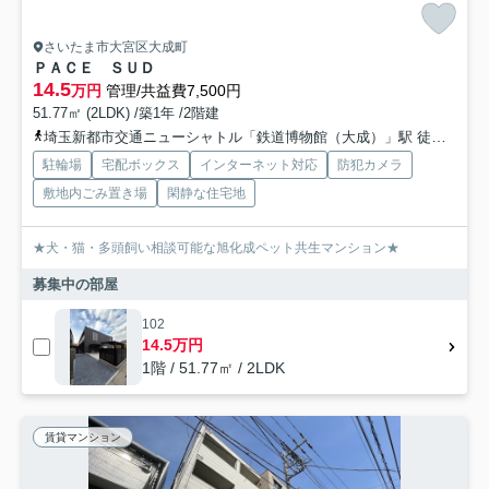
さいたま市大宮区大成町
ＰＡＣＥ ＳＵＤ
14.5
万円
管理/共益費7,500円
51.77㎡ (2LDK) /築1年 /2階建
埼玉新都市交通ニューシャトル「鉄道博物館（大成）」駅 徒歩12分
駐輪場
宅配ボックス
インターネット対応
防犯カメラ
敷地内ごみ置き場
閑静な住宅地
★犬・猫・多頭飼い相談可能な旭化成ペット共生マンション★
募集中の部屋
102
14.5万円
1階 / 51.77㎡ / 2LDK
賃貸マンション