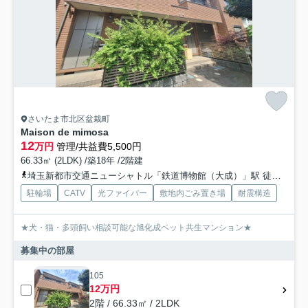
さいたま市北区盆栽町
Maison de mimosa
12
万円
管理/共益費5,500円
66.33㎡ (2LDK) /築18年 /2階建
埼玉新都市交通ニューシャトル「鉄道博物館（大成）」駅 徒歩15分
駐輪場
CATV
光ファイバー
敷地内ごみ置き場
耐震構造
★犬・猫・多頭飼い相談可能な旭化成ペット共生マンション★
募集中の部屋
105
12万円
2階 / 66.33㎡ / 2LDK