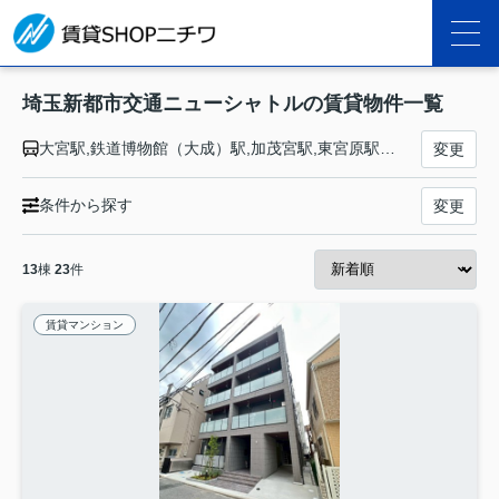
埼玉新都市交通ニューシャトルの賃貸物件一覧
大宮駅,鉄道博物館（大成）駅,加茂宮駅,東宮原駅,今羽駅,吉野原駅,原市駅,沼南駅,丸山駅,志久駅,伊奈中央駅,羽貫駅,内宿駅
変更
条件から探す
変更
13
棟
23
件
賃貸マンション