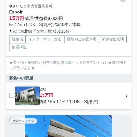
さいたま市大宮区高鼻町
Espoir
15
万円
管理/共益費8,000円
65.17㎡ (1LDK＋S(納戸)) /築10年 /2階建
京浜東北線「大宮」駅 徒歩13分
駐輪場
インターネット対応
敷地内ごみ置き場
閑静な住宅地
耐震構造
★犬・猫・多頭飼い相談可能な旭化成ペット共生マンション★敷地内ド
ッグランあり★
募集中の部屋
202
15万円
2階 / 65.17㎡ / 1LDK＋S(納戸)
賃貸マンション