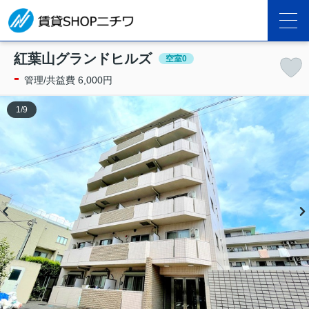
紅葉山グランドヒルズ
空室0
-
管理/共益費 6,000円
1
/
9