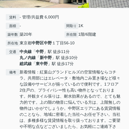
- 管理/共益費 6,000円
賃料
-
1K
面積
間取り
築20年
1階/6階建
築年数
所在階
東京都
中野区
中野
１丁目56-10
所在地
中央線
「
中野
」駅 徒歩11分
交通
丸ノ内線
「
新中野
」駅 徒歩10分
総武線
「
東中野
」駅 徒歩17分
新着情報：紅葉山グランドヒルズの空室情報ならコチ
備考
ラ。共用部にはエレベータ・敷地内ごみ置き場など様々
な設備やサービスが揃っているので便利です。1フロア
2住戸の、プライバシー性も高い物件となっておりま
す。外観タイル張りは、耐水効果があるので、とても魅
力的です。上の階の物音に悩んでいる方は、上階無しの
物件はいかがでしょうか。中野区エリアにある賃貸情報
のことなら、地域に密着した当社へお任せ下さい。当社
は、多種多様な賃貸情報を取り扱っております。ご要望
や不明な点などございましたら、お気軽にご連絡下さ