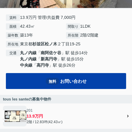
13.9万円 管理/共益費 7,000円
賃料
42.43㎡
1LDK
面積
間取り
築13年
2階/2階建
築年数
所在階
東京都
杉並区
松ノ木
２丁目19-25
所在地
丸ノ内線
「
南阿佐ケ谷
」駅 徒歩14分
交通
丸ノ内線
「
新高円寺
」駅 徒歩15分
中央線
「
高円寺
」駅 徒歩26分
お問い合わせ
無料
tous les santeの募集中物件
201
13.9万円
2階 / 12.83坪(42.43㎡)