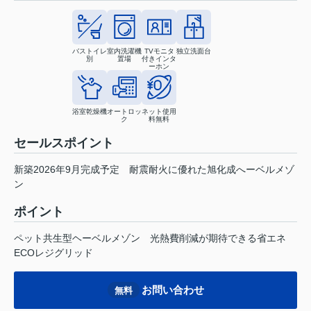
バストイレ
室内洗濯機
TVモニタ
独立洗面台
別
置場
付きインタ
ーホン
浴室乾燥機
オートロッ
ネット使用
ク
料無料
セールスポイント
新築2026年9月完成予定 耐震耐火に優れた旭化成へーベルメゾ
ン
ポイント
ペット共生型ヘーベルメゾン
光熱費削減が期待できる省エネ
ECOレジグリッド
お問い合わせ
無料