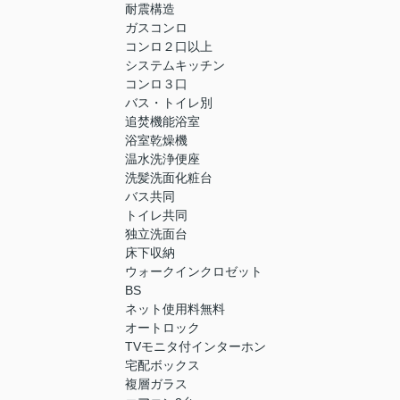
耐震構造
ガスコンロ
コンロ２口以上
システムキッチン
コンロ３口
バス・トイレ別
追焚機能浴室
浴室乾燥機
温水洗浄便座
洗髪洗面化粧台
バス共同
トイレ共同
独立洗面台
床下収納
ウォークインクロゼット
BS
ネット使用料無料
オートロック
TVモニタ付インターホン
宅配ボックス
複層ガラス