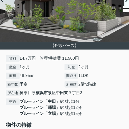
【外観パース】
14.7万円 管理/共益費 11,500円
賃料
1ヶ月
2ヶ月
敷金
礼金
48.95㎡
1LDK
面積
間取り
予定
2階/2階建
築年数
所在階
神奈川県
横浜市泉区
中田東
３丁目3
所在地
ブルーライン
「
中田
」駅 徒歩1分
交通
ブルーライン
「
踊場
」駅 徒歩12分
ブルーライン
「
立場
」駅 徒歩15分
物件の特徴