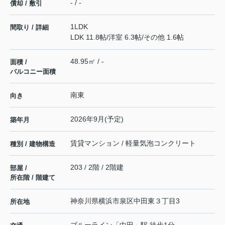
- / -
償却 / 敷引
1LDK
間取り / 詳細
LDK 11.8帖
/
洋室 6.3帖
/
その他 1.6帖
48.95㎡ / -
面積 /
バルコニー面積
南東
向き
2026年9月(予定)
築年月
賃貸マンション / 軽量気泡コンクリート
種別 / 建物構造
203 / 2階 / 2階建
部屋 /
所在階 / 階建て
神奈川県
横浜市泉区
中田東
３丁目3
所在地