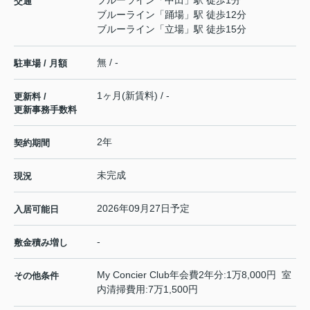
ブルーライン
「
中田
」駅 徒歩1分
交通
ブルーライン
「
踊場
」駅 徒歩12分
ブルーライン
「
立場
」駅 徒歩15分
無 / -
駐車場 / 月額
1ヶ月(新賃料) / -
更新料 /
更新事務手数料
2年
契約期間
未完成
現況
2026年09月27日予定
入居可能日
-
敷金積み増し
My Concier Club年会費2年分:1万8,000円 室
その他条件
内清掃費用:7万1,500円