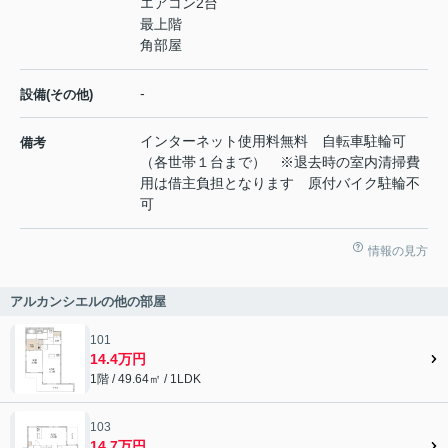
エアコン2台
最上階
角部屋
-
設備(その他)
インターネット使用料無料 自転車駐輪可
備考
（各世帯１台まで） ※退去時の室内清掃費
用は借主負担となります 原付バイク駐輪不
可
情報の見方
アルカンシエルの他の部屋
101
14.4万円
1階 / 49.64㎡ / 1LDK
103
14.7万円