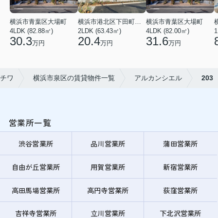
横浜市青葉区大場町
横浜市港北区下田町２丁目
横浜市青葉区大場町
4LDK (82.88㎡)
2LDK (63.43㎡)
4LDK (82.00㎡)
1
30.3
20.4
31.6
万円
万円
万円
チワ
横浜市泉区の賃貸物件一覧
アルカンシエル
203
営業所一覧
渋谷営業所
品川営業所
蒲田営業所
自由が丘営業所
用賀営業所
新宿営業所
高田馬場営業所
高円寺営業所
荻窪営業所
吉祥寺営業所
立川営業所
下北沢営業所