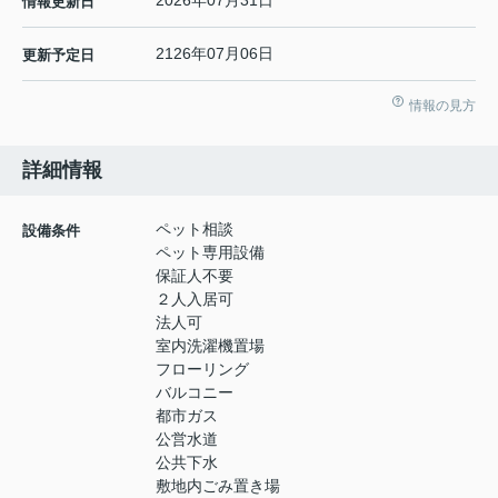
2026年07月31日
情報更新日
2126年07月06日
更新予定日
情報の見方
詳細情報
ペット相談
設備条件
ペット専用設備
保証人不要
２人入居可
法人可
室内洗濯機置場
フローリング
バルコニー
都市ガス
公営水道
公共下水
敷地内ごみ置き場