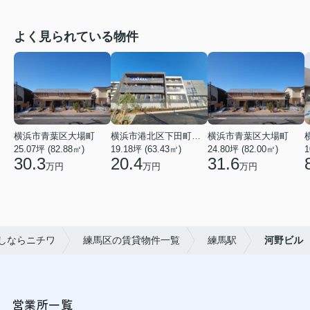
よく見られている物件
横浜市青葉区大場町
横浜市港北区下田町２丁目
横浜市青葉区大場町
25.07坪 (82.88㎡)
19.18坪 (63.43㎡)
24.80坪 (82.00㎡)
1
30.3
20.4
31.6
万円
万円
万円
しならニチワ
練馬区の賃貸物件一覧
練馬駅
河野ビル
営業所一覧