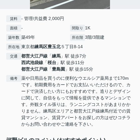
- 管理/共益費 2,000円
賃料
-
1K
面積
間取り
築49年
3階/3階建
築年数
所在階
東京都
練馬区
豊玉北
５丁目8-14
所在地
都営大江戸線
「
練馬
」駅 徒歩7分
交通
西武池袋線
「
桜台
」駅 徒歩11分
都営大江戸線
「
豊島園
」駅 徒歩15分
薬や日用品を買うのに便利なウエルシア薬局まで170m
備考
です。初期費用をカードでお支払いいただけるので、カ
ードで決済したい方にもおすすめです。造りとデザイン
に関して、自信をもって情報を提供できるマンションで
す。外観タイル張りは、ランニングコストがあまりかか
りません。練馬区エリアと都営大江戸線練馬付近での賃
貸マンション、賃貸アパートをお探しの方はぜひコチラ
からお問い合わせやご連絡を下さい。