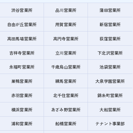
渋谷営業所
品川営業所
蒲田営業所
自由が丘営業所
用賀営業所
新宿営業所
高田馬場営業所
高円寺営業所
荻窪営業所
吉祥寺営業所
立川営業所
下北沢営業所
永福町営業所
千歳烏山営業所
池袋営業所
巣鴨営業所
練馬営業所
大泉学園営業所
赤羽営業所
北千住営業所
錦糸町営業所
横浜営業所
あざみ野営業所
大船営業所
浦和営業所
船橋営業所
テナント事業部